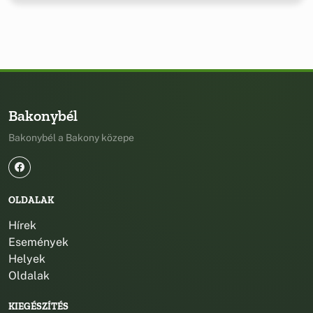
Bakonybél
Bakonybél a Bakony közepe
OLDALAK
Hírek
Események
Helyek
Oldalak
KIEGÉSZÍTÉS