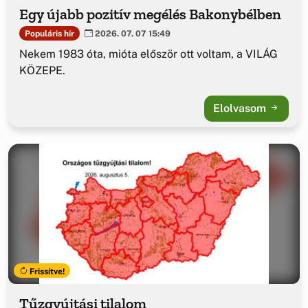
Egy újabb pozitív megélés Bakonybélben
Populáris hír
2026. 07. 07 15:49
Nekem 1983 óta, mióta először ott voltam, a VILÁG
KÖZEPE.
Elolvasom
Frissítve!
Tűzgyújtási tilalom