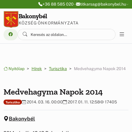
Ugrás a menüre
Ugrás a tartalomra
+36 88 585 020
titkarsag@bakonybel.hu
Bakonybél
KÖZSÉG ÖNKORMÁNYZATA
Nyitólap
Hírek
Turisztika
Medvehagyma Napok 2014
Medvehagyma Napok 2014
2014. 03. 16. 00:00
2017. 01. 11. 12:58
17405
Turisztika
Bakonybél