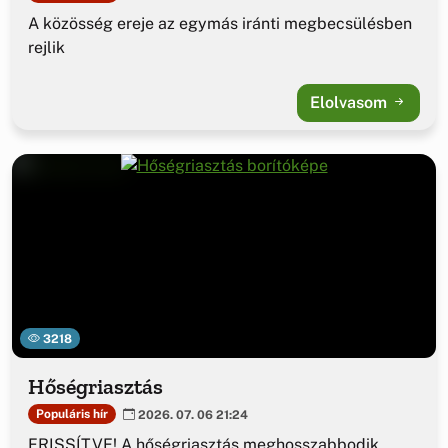
A közösség ereje az egymás iránti megbecsülésben
rejlik
Elolvasom
3218
Hőségriasztás
Populáris hír
2026. 07. 06 21:24
FRISSÍTVE! A hőségriasztás meghosszabbodik,