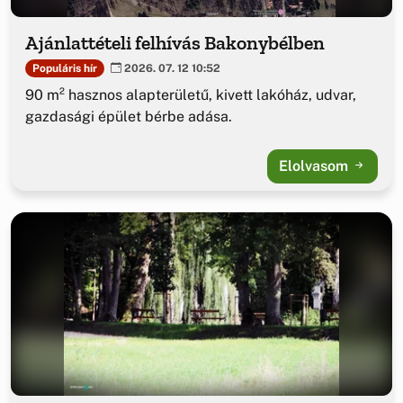
Ajánlattételi felhívás Bakonybélben
Populáris hír
2026. 07. 12 10:52
90 m² hasznos alapterületű, kivett lakóház, udvar,
gazdasági épület bérbe adása.
Elolvasom