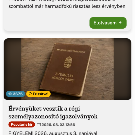
szombattól már harmadfokú riasztás lesz érvényben
Elolvasom
3675
Frissítve!
Érvényüket vesztik a régi
személyazonosító igazolványok
Populáris hír
2026. 08. 03 12:56
FIGYELEM! 2026. augusztus 3. napjával