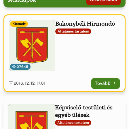
Bakonybéli Hírmondó
Kiemelt
Általános tartalom
27645
Tovább
2016. 12. 12. 17:01
Képviselő-testületi és
egyéb ülések
Általános tartalom