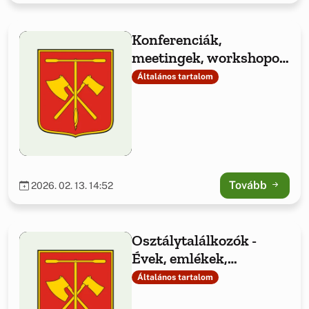
Konferenciák,
meetingek, workshopok
és céges rendezvények -
Általános tartalom
csendes, inspiráló
környezetben
Tovább
2026. 02. 13. 14:52
Osztálytalálkozók -
Évek, emlékek,
nevetések – újra együtt!
Általános tartalom