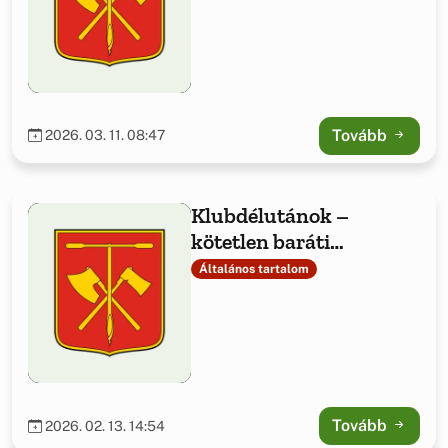
Tovább
2026. 03. 11. 08:47
Klubdélutánok –
kötetlen baráti
hangulatú programok
Általános tartalom
Tovább
2026. 02. 13. 14:54