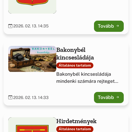
Tovább
2026. 02. 13. 14:35
Bakonybél
kincsesládája
Általános tartalom
Bakonybél kincsesládája
mindenki számára rejteget
különleges meglepetést.
Válaszd ki az alkalmat, mi
Tovább
2026. 02. 13. 14:33
pedig gondoskodunk róla,
hogy az élmény felejthetetlen
legyen.
Hirdetmények
Általános tartalom