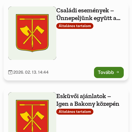
Családi események –
Ünnepeljünk együtt a
Bakony közepén!
Általános tartalom
Tovább
2026. 02. 13. 14:44
Esküvői ajánlatok –
Igen a Bakony közepén
Általános tartalom