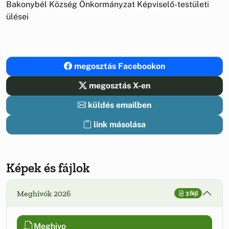
Bakonybél Község Önkormányzat Képviselő-testületi
ülései
megosztás Facebookon
megosztás X-en
küldés emailben
link másolása
Képek és fájlok
Meghívók 2026
3 fájl
Meghivo