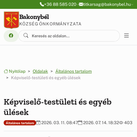
Ugrás a menüre
Ugrás a tartalomra
+36 88 585 020
titkarsag@bakonybel.hu
Bakonybél
KÖZSÉG ÖNKORMÁNYZATA
Nyitólap
Oldalak
Általános tartalom
Képviselő-testületi és egyéb ülések
Képviselő-testületi és egyéb
ülések
2026. 03. 11. 08:47
2026. 07. 14. 18:32
403
Általános tartalom