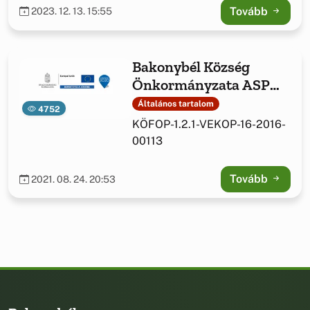
Tovább
2023. 12. 13. 15:55
Bakonybél Község
Önkormányzata ASP
központhoz való
Általános tartalom
4752
csatlakozása
KÖFOP-1.2.1-VEKOP-16-2016-
00113
Tovább
2021. 08. 24. 20:53