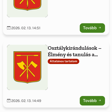
Tovább
2026. 02. 13. 14:51
Osztálykirándulások –
Élmény és tanulás a
Bakony közepén
Általános tartalom
Tovább
2026. 02. 13. 14:49