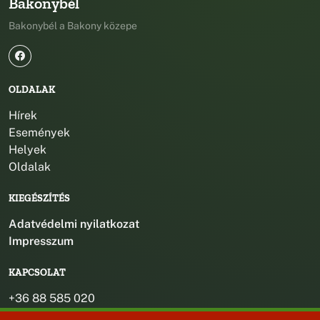
Bakonybél
Bakonybél a Bakony közepe
OLDALAK
Hírek
Események
Helyek
Oldalak
KIEGÉSZÍTÉS
Adatvédelmi nyilatkozat
Impresszum
KAPCSOLAT
+36 88 585 020
+36 30 442 8024