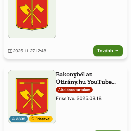
Tovább
2025. 11. 27. 12:48
Bakonybél az
Útirány.hu YouTube
csatornán
Általános tartalom
Frissítve: 2025.08.18.
3335
Frissítve!