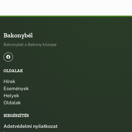
Bakonybél
Bakonybél a Bakony közepe
OLDALAK
Hírek
Események
Helyek
Oldalak
KIEGÉSZÍTÉS
Adatvédelmi nyilatkozat