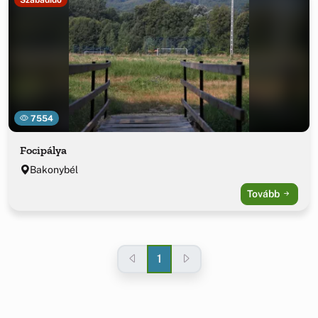
7554
Focipálya
Bakonybél
Tovább
1