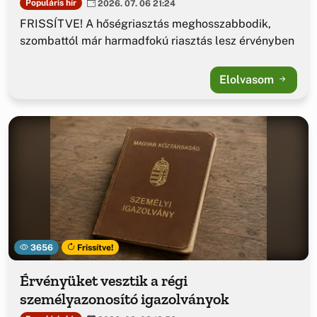
Populáris hír
2026. 07. 06 21:24
FRISSÍTVE! A hőségriasztás meghosszabbodik,
szombattól már harmadfokú riasztás lesz érvényben
Elolvasom
3656
Frissítve!
Érvényüket vesztik a régi
személyazonosító igazolványok