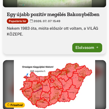
Egy újabb pozitív megélés Bakonybélben
Populáris hír
2026. 07. 07 15:49
Nekem 1983 óta, mióta először ott voltam, a VILÁG
KÖZEPE.
Elolvasom
Frissítve!