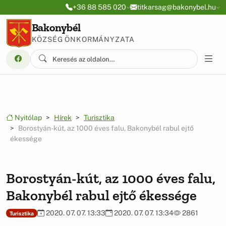
Ugrás a menüre
Ugrás a tartalomra
+36 88 585 020
titkarsag@bakonybel.hu
Bakonybél
KÖZSÉG ÖNKORMÁNYZATA
Nyitólap
Hírek
Turisztika
Borostyán-kút, az 1000 éves falu, Bakonybél rabul ejtő
ékessége
Borostyán-kút, az 1000 éves falu,
Bakonybél rabul ejtő ékessége
2020. 07. 07. 13:33
2020. 07. 07. 13:34
2861
Turisztika