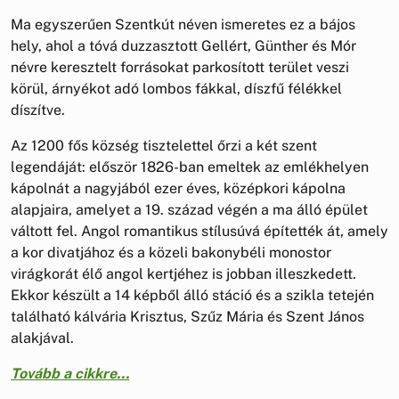
Ma egyszerűen Szentkút néven ismeretes ez a bájos
hely, ahol a tóvá duzzasztott Gellért, Günther és Mór
névre keresztelt forrásokat parkosított terület veszi
körül, árnyékot adó lombos fákkal, díszfű félékkel
díszítve.
Az 1200 fős község tisztelettel őrzi a két szent
legendáját: először 1826-ban emeltek az emlékhelyen
kápolnát a nagyjából ezer éves, középkori kápolna
alapjaira, amelyet a 19. század végén a ma álló épület
váltott fel. Angol romantikus stílusúvá építették át, amely
a kor divatjához és a közeli bakonybéli monostor
virágkorát élő angol kertjéhez is jobban illeszkedett.
Ekkor készült a 14 képből álló stáció és a szikla tetején
található kálvária Krisztus, Szűz Mária és Szent János
alakjával.
Tovább a cikkre...