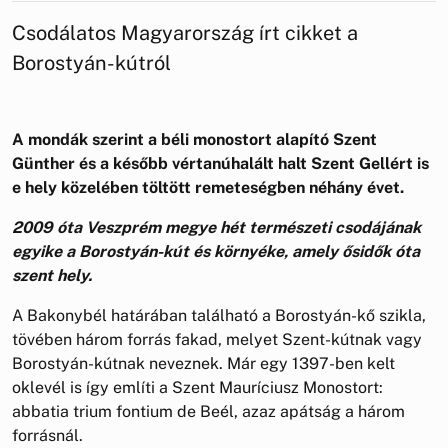
Csodálatos Magyarország írt cikket a
Borostyán-kútról
A mondák szerint a béli monostort alapító Szent
Günther és a később vértanúhalált halt Szent Gellért is
e hely közelében töltött remeteségben néhány évet.
2009 óta Veszprém megye hét természeti csodájának
egyike a Borostyán-kút és környéke, amely ősidők óta
szent hely.
A Bakonybél határában található a Borostyán-kő szikla,
tövében három forrás fakad, melyet Szent-kútnak vagy
Borostyán-kútnak neveznek. Már egy 1397-ben kelt
oklevél is így említi a Szent Mauríciusz Monostort:
abbatia trium fontium de Beél, azaz apátság a három
forrásnál.