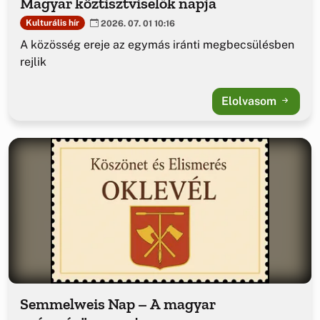
Magyar köztisztviselők napja
Kulturális hír
2026. 07. 01 10:16
A közösség ereje az egymás iránti megbecsülésben
rejlik
Elolvasom
Semmelweis Nap – A magyar