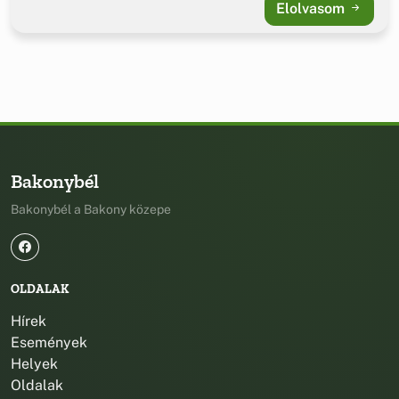
Elolvasom
Bakonybél
Bakonybél a Bakony közepe
OLDALAK
Hírek
Események
Helyek
Oldalak