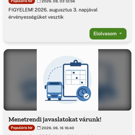
Populáris hír
2026. 08. 03 12:56
FIGYELEM! 2026. augusztus 3. napjával
érvényességüket vesztik
Elolvasom
Menetrendi javaslatokat várunk!
Populáris hír
2026. 06. 16 16:40