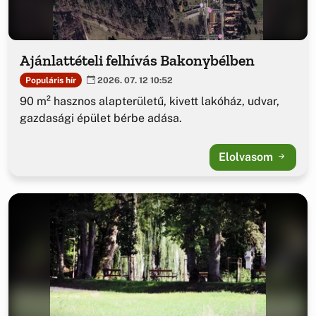
Ajánlattételi felhívás Bakonybélben
Populáris hír
2026. 07. 12 10:52
90 m² hasznos alapterületű, kivett lakóház, udvar,
gazdasági épület bérbe adása.
Elolvasom