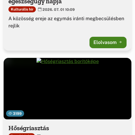
egészségügy napja
Kulturális hír
2026. 07. 01 10:09
A közösség ereje az egymás iránti megbecsülésben
rejlik
Elolvasom
3199
Hőségriasztás