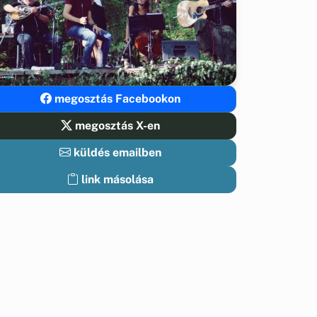
megosztás Facebookon
megosztás X-en
küldés emailben
link másolása