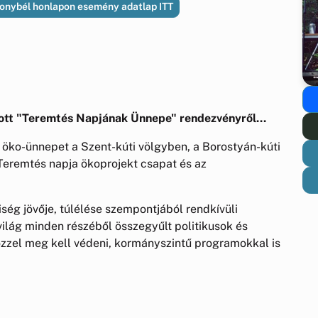
nybél honlapon esemény adatlap ITT
ott "Teremtés Napjának Ünnepe" rendezvényről...
ko-ünnepet a Szent-kúti völgyben, a Borostyán-kúti
 Teremtés napja ökoprojekt csapat és az
ég jövője, túlélése szempontjából rendkívüli
világ minden részéből összegyűlt politikusok és
zzel meg kell védeni, kormányszintű programokkal is