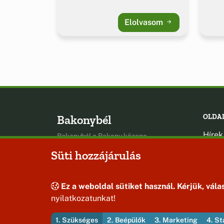
Elolvasom
Bakonybél
OLDA
Hírek
Bakonybél a Bakony közepe
Esem
Süti hozzájárulás
Hely
Oldal
Ez a weboldal sütiket használ. Kérjük, válas
nyilatkozatunkat!
1. Szükséges
2. Beépülők
3. Marketing
4. St