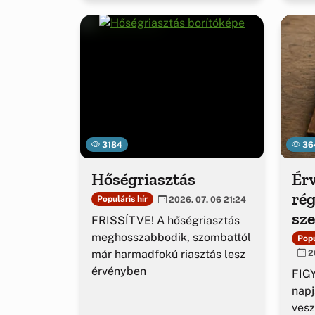
3184
36
Hőségriasztás
Érv
rég
Populáris hír
2026. 07. 06 21:24
sz
FRISSÍTVE! A hőségriasztás
ig
meghosszabbodik, szombattól
Popu
már harmadfokú riasztás lesz
20
érvényben
FIGY
napj
vesz