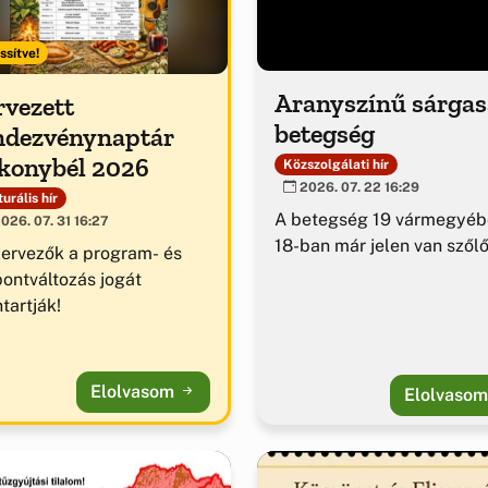
ssítve!
Aranyszínű sárga
rvezett
betegség
ndezvénynaptár
konybél 2026
Közszolgálati hír
2026. 07. 22 16:29
urális hír
A betegség 19 vármegyéb
026. 07. 31 16:27
18-ban már jelen van szől
zervezők a program- és
pontváltozás jogát
tartják!
Elolvasom
Elolvaso