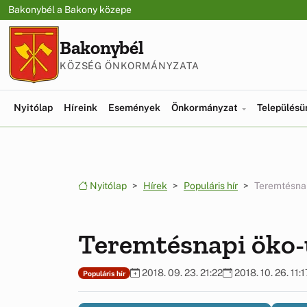
Ugrás a menüre
Ugrás a tartalomra
Bakonybél a Bakony közepe
Bakonybél
KÖZSÉG ÖNKORMÁNYZATA
Nyitólap
Híreink
Események
Önkormányzat
Település
Nyitólap
Hírek
Populáris hír
Teremtésna
Teremtésnapi öko
2018. 09. 23. 21:22
2018. 10. 26. 11:1
Populáris hír