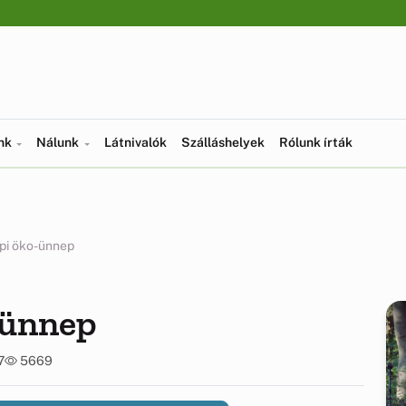
ünk
Nálunk
Látnivalók
Szálláshelyek
Rólunk írták
pi öko-ünnep
-ünnep
7
5669