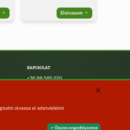
m
Elolvasom
KAPCSOLAT
+36 88 585 020
+36 30 442 8024
titkarsag@bakonybel.hu
jegyzo@bakonybel.hu
polgarmester@bakonybel.hu
tudni olvassa el adatvédelmi
8427 Bakonybél, Pápai u. 7.
Összes engedélyezése