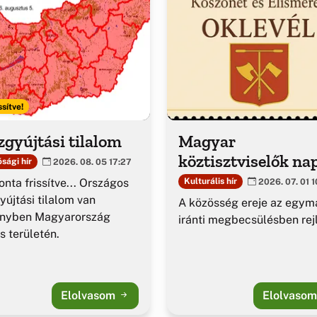
ssítve!
gyújtási tilalom
Magyar
köztisztviselők na
sági hír
2026. 08. 05 17:27
nta frissítve... Országos
Kulturális hír
2026. 07. 01 1
yújtási tilalom van
A közösség ereje az egym
ényben Magyarország
iránti megbecsülésben rejl
es területén.
Elolvasom
Elolvaso