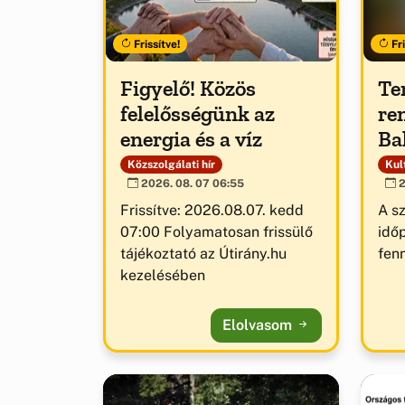
Frissítve!
Fri
Figyelő! Közös
Te
felelősségünk az
re
energia és a víz
Ba
Közszolgálati hír
Kult
2026. 08. 07 06:55
2
Frissítve: 2026.08.07. kedd
A s
07:00 Folyamatosan frissülő
idő
tájékoztató az Útirány.hu
fenn
kezelésében
Elolvasom