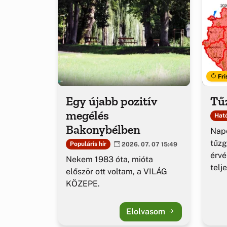
Fri
Egy újabb pozitív
Tűz
megélés
Ható
Bakonybélben
Napo
tűzg
Populáris hír
2026. 07. 07 15:49
érv
Nekem 1983 óta, mióta
telj
először ott voltam, a VILÁG
KÖZEPE.
Elolvasom