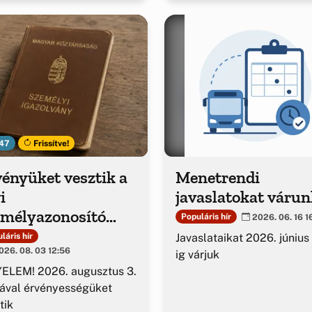
47
Frissítve!
ényüket vesztik a
Menetrendi
i
javaslatokat várun
emélyazonosító
Populáris hír
2026. 06. 16 1
azolványok
Javaslataikat 2026. június
láris hír
26. 08. 03 12:56
ig várjuk
ELEM! 2026. augusztus 3.
ával érvényességüket
tik