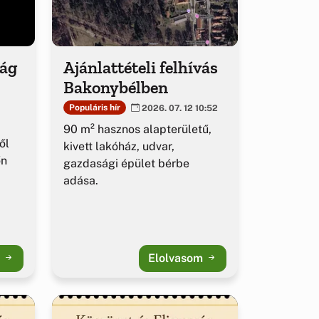
ság
Ajánlattételi felhívás
Bakonybélben
Populáris hír
2026. 07. 12 10:52
90 m² hasznos alapterületű,
ől
kivett lakóház, udvar,
őn
gazdasági épület bérbe
adása.
m
Elolvasom