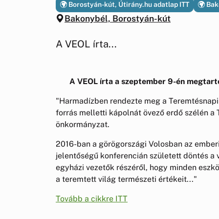
Borostyán-kút, Útirány.hu adatlap ITT
Bako
Bakonybél, Borostyán-kút
A VEOL írta...
A VEOL írta a szeptember 9-én megtart
"Harmadízben rendezte meg a Teremtésnapi ö
forrás melletti kápolnát övező erdő szélén a
önkormányzat.
2016-ban a görögországi Volosban az emberis
jelentőségű konferencián született döntés a 
egyházi vezetők részéről, hogy minden eszkö
a teremtett világ természeti értékeit..."
Tovább a cikkre ITT