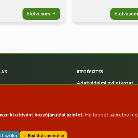
Elolvasom
Elolvaso
LAK
KIEGÉSZÍTÉS
Adatvédelmi nyilatkozat
ények
Impresszum
ek
ak
sza ki a kívánt hozzájárulási szintet.
Ha többet szeretne meg
atisztika
Beállítás mentése