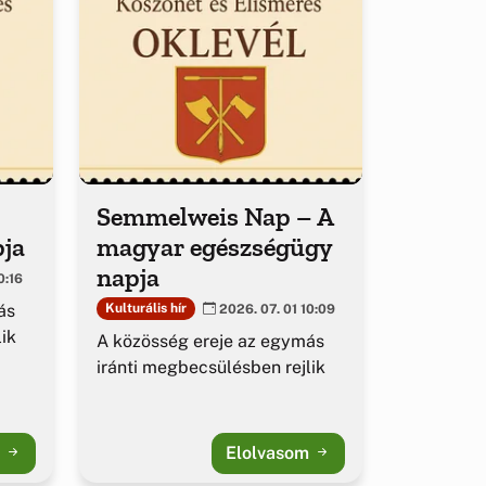
Semmelweis Nap – A
pja
magyar egészségügy
napja
0:16
ás
Kulturális hír
2026. 07. 01 10:09
ik
A közösség ereje az egymás
iránti megbecsülésben rejlik
m
Elolvasom