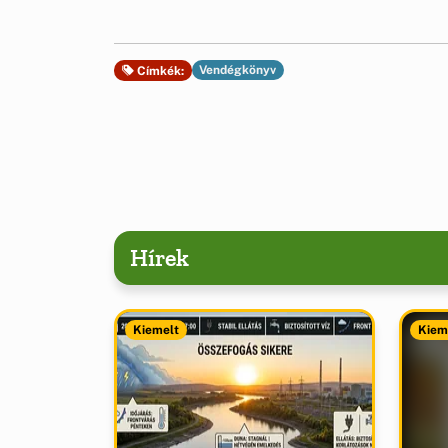
Vendégkönyv
Címkék:
Hírek
Kiemelt
Kiem