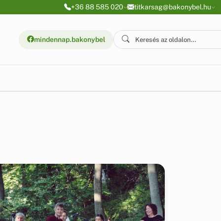
+36 88 585 020
titkarsag@bakonybel.hu
mindennap.bakonybel