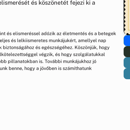
smerését és köszönetét fejezi ki a
önt és elismeréssel adózik az életmentés és a betegek
teljes és lelkiismeretes munkájukért, amellyel nap
ak biztonságához és egészségéhez. Köszönjük, hogy
kötelezettséggel végzik, és hogy szolgálatukkal
bb pillanatokban is. További munkájukhoz jó
ízunk benne, hogy a jövőben is számíthatunk