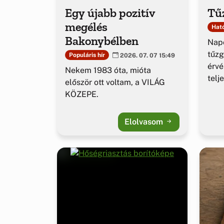
Egy újabb pozitív
Tűz
megélés
Ható
Bakonybélben
Napo
tűzg
Populáris hír
2026. 07. 07 15:49
érv
Nekem 1983 óta, mióta
telj
először ott voltam, a VILÁG
KÖZEPE.
Elolvasom