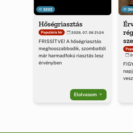
3202
36
Hőségriasztás
Érv
rég
Populáris hír
2026. 07. 06 21:24
sz
FRISSÍTVE! A hőségriasztás
ig
meghosszabbodik, szombattól
Popu
már harmadfokú riasztás lesz
20
érvényben
FIGY
napj
vesz
Elolvasom