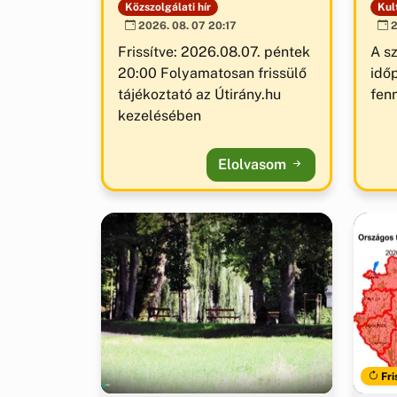
Közszolgálati hír
Kult
2026. 08. 07 20:17
2
Frissítve: 2026.08.07. péntek
A s
20:00 Folyamatosan frissülő
idő
tájékoztató az Útirány.hu
fenn
kezelésében
Elolvasom
Fri