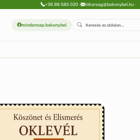
+36 88 585 020
titkarsag@bakonybel.hu
mindennap.bakonybel