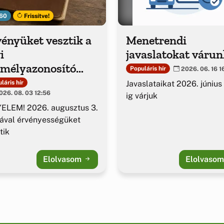
60
Frissítve!
ényüket vesztik a
Menetrendi
i
javaslatokat várun
emélyazonosító
Populáris hír
2026. 06. 16 1
azolványok
Javaslataikat 2026. június
láris hír
26. 08. 03 12:56
ig várjuk
ELEM! 2026. augusztus 3.
ával érvényességüket
tik
Elolvasom
Elolvaso