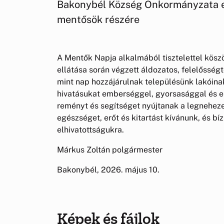
Bakonybél Község Önkormányzata eli
mentősök részére
A Mentők Napja alkalmából tisztelettel kösz
ellátása során végzett áldozatos, felelősség
mint nap hozzájárulnak településünk lakóin
hivatásukat emberséggel, gyorsasággal és el
reményt és segítséget nyújtanak a legneheze
egészséget, erőt és kitartást kívánunk, és b
elhivatottságukra.
Márkus Zoltán polgármester
Bakonybél, 2026. május 10.
Képek és fájlok