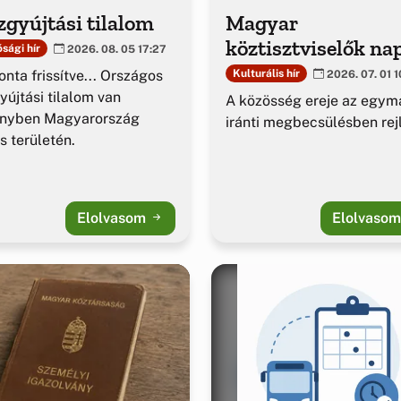
gyújtási tilalom
Magyar
köztisztviselők na
sági hír
2026. 08. 05 17:27
nta frissítve... Országos
Kulturális hír
2026. 07. 01 1
yújtási tilalom van
A közösség ereje az egym
ényben Magyarország
iránti megbecsülésben rejl
es területén.
Elolvasom
Elolvaso