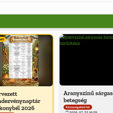
elt
Aranyszínű sárga
rvezett
betegség
ndezvénynaptár
konybél 2026
Közszolgálati hír
2026. 07. 22 16:29