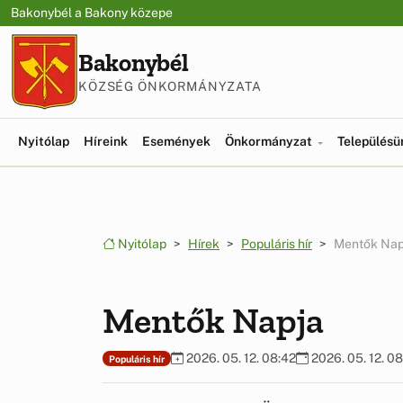
Ugrás a menüre
Ugrás a tartalomra
Bakonybél a Bakony közepe
Bakonybél
KÖZSÉG ÖNKORMÁNYZATA
Nyitólap
Híreink
Események
Önkormányzat
Település
Nyitólap
Hírek
Populáris hír
Mentők Nap
Mentők Napja
2026. 05. 12. 08:42
2026. 05. 12. 08
Populáris hír