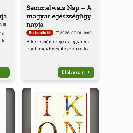
Semmelweis Nap – A
pja
magyar egészségügy
napja
0:16
ás
Kulturális hír
2026. 07. 01 10:09
ik
A közösség ereje az egymás
iránti megbecsülésben rejlik
m
Elolvasom