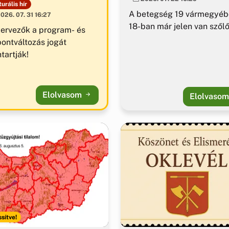
urális hír
A betegség 19 vármegyéb
026. 07. 31 16:27
18-ban már jelen van szől
zervezők a program- és
pontváltozás jogát
tartják!
Elolvasom
Elolvaso
ssítve!