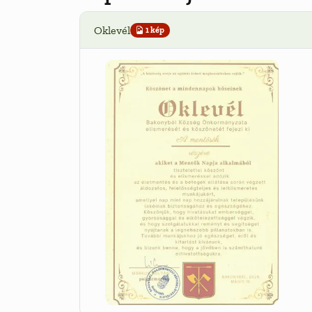
Oklevél
1 kép