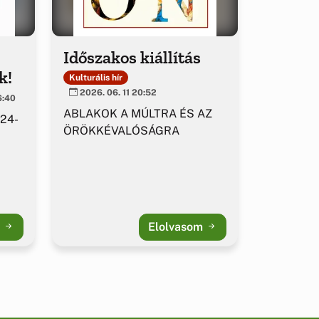
Időszakos kiállítás
k!
Kulturális hír
2026. 06. 11 20:52
6:40
ABLAKOK A MÚLTRA ÉS AZ
 24-
ÖRÖKKÉVALÓSÁGRA
m
Elolvasom