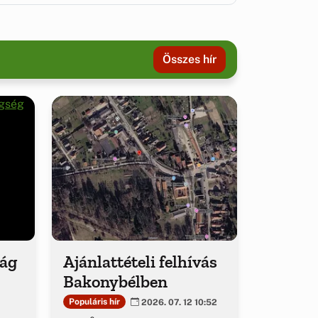
Összes hír
ság
Ajánlattételi felhívás
Bakonybélben
Populáris hír
2026. 07. 12 10:52