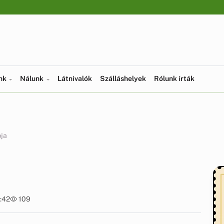
ünk
Nálunk
Látnivalók
Szálláshelyek
Rólunk írták
ja
:42
109