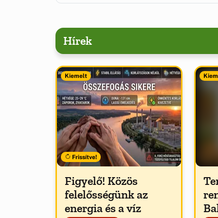
Hírek
Kiemelt
Kiem
Frissítve!
Figyelő! Közös
Te
felelősségünk az
re
energia és a víz
Ba