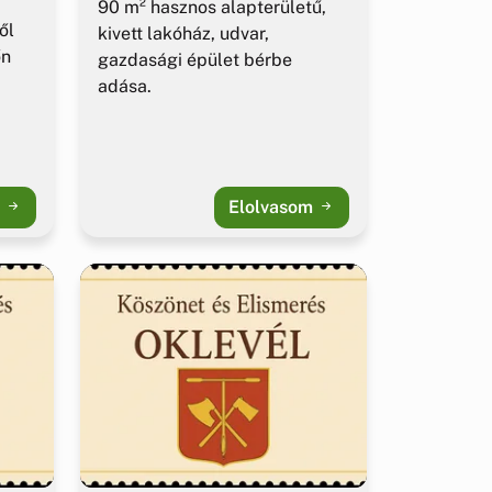
90 m² hasznos alapterületű,
ől
kivett lakóház, udvar,
őn
gazdasági épület bérbe
adása.
m
Elolvasom