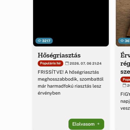
3217
36
Hőségriasztás
Érv
rég
Populáris hír
2026. 07. 06 21:24
sz
FRISSÍTVE! A hőségriasztás
ig
meghosszabbodik, szombattól
Popu
már harmadfokú riasztás lesz
20
érvényben
FIGY
napj
vesz
Elolvasom