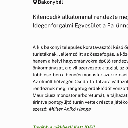
Bakonybél
Kilencedik alkalommal rendezte meg
Idegenforgalmi Egyesület a Fa-ünn
A kis bakonyi település koratavasztól késő ő
turistáknak. Jellemző itt az összefogás, a k
hanem a helyi hagyományokra épülő rendezvé
önkormányzat, a civil szervezetek tagjai, az 
több esetben a bencés monostor szerzetesei 
Az elmúlt hétvégén Csoda-fa-falvára változot
rendeznek meg, rengeteg érdeklődőt vonzott.
Mauriciusz monostor arborétumát, a tájházat,
érintve pontgyűjtő túrán vettek részt a játéko
szerző:
Müller Anikó Hanga
Tovább a cikkhez!! Katt IDE!!