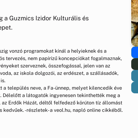
 a Guzmics Izidor Kulturális és
epet.
szig vonzó programokat kínál a helyieknek és a
özös tervezés, nem papírízű koncepciókat fogalmaznak,
nyeket szerveznek, összefogással, jelen van az
óvoda, az iskola dolgozói, az erdészet, a szállásadók,
is.
t a település neve, a Fa-ünnep, melyet kilencedik éve
 Délelőtt a látogatók ingyenesen tekinthették meg a
 az Erdők Házát, déltől felfedező körúton tíz állomást
s kedvűek. -részletek- a veol.hu, napló online cikkéből.