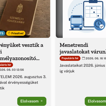
75
Frissítve!
ényüket vesztik a
Menetrendi
i
javaslatokat várun
emélyazonosító
Populáris hír
2026. 06. 16 1
azolványok
Javaslataikat 2026. június
láris hír
26. 08. 03 12:56
ig várjuk
ELEM! 2026. augusztus 3.
ával érvényességüket
tik
Elolvasom
Elolvaso