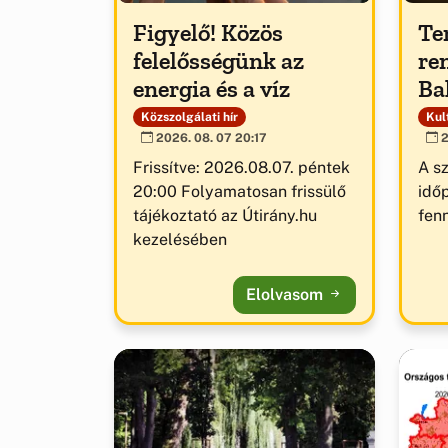
Figyelő! Közös
Te
felelősségünk az
re
energia és a víz
Ba
Közszolgálati hír
Kult
2026. 08. 07 20:17
2
Frissítve: 2026.08.07. péntek
A s
20:00 Folyamatosan frissülő
idő
tájékoztató az Útirány.hu
fenn
kezelésében
Elolvasom