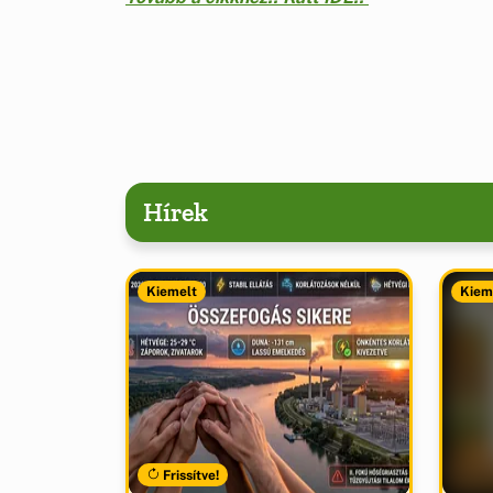
Hírek
Kiemelt
Kiem
Frissítve!