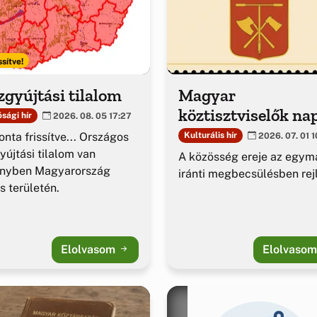
ssítve!
gyújtási tilalom
Magyar
köztisztviselők na
sági hír
2026. 08. 05 17:27
nta frissítve... Országos
Kulturális hír
2026. 07. 01 1
yújtási tilalom van
A közösség ereje az egym
ényben Magyarország
iránti megbecsülésben rejl
es területén.
Elolvasom
Elolvaso