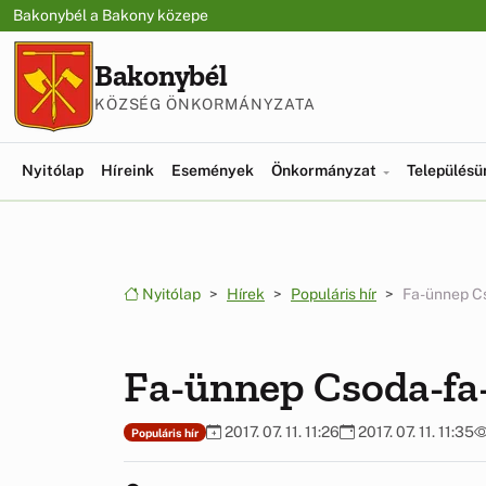
Ugrás a menüre
Ugrás a tartalomra
Bakonybél a Bakony közepe
Bakonybél
KÖZSÉG ÖNKORMÁNYZATA
Nyitólap
Híreink
Események
Önkormányzat
Település
Nyitólap
Hírek
Populáris hír
Fa-ünnep C
Fa-ünnep Csoda-fa
2017. 07. 11. 11:26
2017. 07. 11. 11:35
Populáris hír