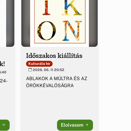
Időszakos kiállítás
k!
Kulturális hír
2026. 06. 11 20:52
6:40
ABLAKOK A MÚLTRA ÉS AZ
 24-
ÖRÖKKÉVALÓSÁGRA
m
Elolvasom