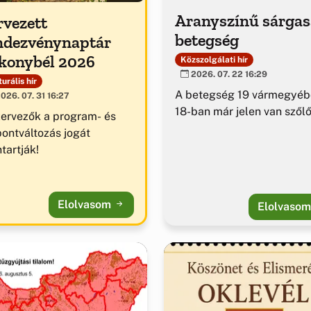
Aranyszínű sárga
rvezett
betegség
ndezvénynaptár
konybél 2026
Közszolgálati hír
2026. 07. 22 16:29
urális hír
A betegség 19 vármegyéb
026. 07. 31 16:27
18-ban már jelen van szől
zervezők a program- és
pontváltozás jogát
tartják!
Elolvasom
Elolvaso