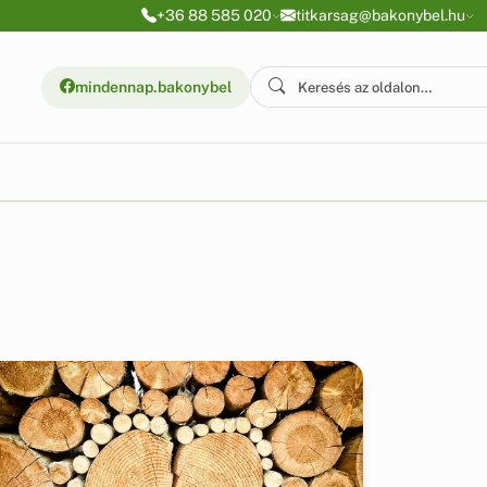
+36 88 585 020
titkarsag@bakonybel.hu
mindennap.bakonybel