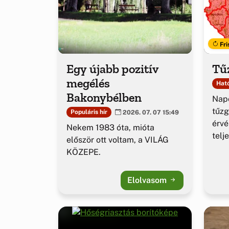
Fri
Egy újabb pozitív
Tűz
megélés
Ható
Bakonybélben
Napo
tűzg
Populáris hír
2026. 07. 07 15:49
érv
Nekem 1983 óta, mióta
telj
először ott voltam, a VILÁG
KÖZEPE.
Elolvasom