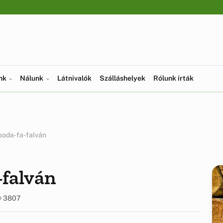
ünk
Nálunk
Látnivalók
Szálláshelyek
Rólunk írták
soda-fa-falván
-falván
3807