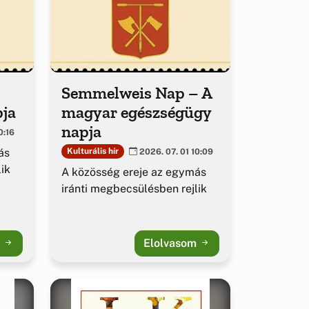
Semmelweis Nap – A
pja
magyar egészségügy
napja
0:16
ás
Kulturális hír
2026. 07. 01 10:09
ik
A közösség ereje az egymás
iránti megbecsülésben rejlik
m
Elolvasom