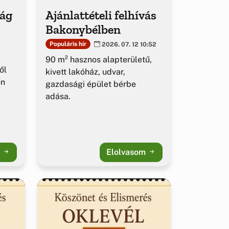
ság
Ajánlattételi felhívás
Bakonybélben
Populáris hír
2026. 07. 12 10:52
90 m² hasznos alapterületű,
ől
kivett lakóház, udvar,
őn
gazdasági épület bérbe
adása.
m
Elolvasom