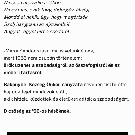
Nincsen aranydió a fákon,
Nincs más, csak fagy, didergés, éhség.
Mondd el nekik, úgy, hogy megértsék.
Szólj hangosan az éjszakából:
Angyal, vigyél hírt a csodáról.”
-Márai Sándor szavai ma is velünk élnek,
mert 1956 nem csupán történelem:
örök üzenet a szabadságról, az összefogásról és az
emberi tartásról.
Bakonybél Község Önkormányzata
nevében tisztelettel
hajtunk fejet mindazok előtt,
akik hittek, küzdöttek és életüket adták a szabadságért.
Dicsőség az ’56-os hősöknek.