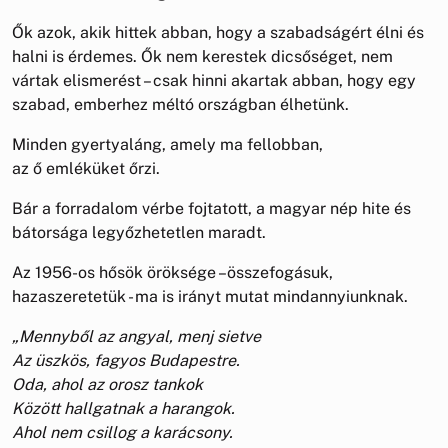
Ők azok, akik hittek abban, hogy a szabadságért élni és
halni is érdemes. Ők nem kerestek dicsőséget, nem
vártak elismerést – csak hinni akartak abban, hogy egy
szabad, emberhez méltó országban élhetünk.
Minden gyertyaláng, amely ma fellobban,
az ő emléküket őrzi.
Bár a forradalom vérbe fojtatott, a magyar nép hite és
bátorsága legyőzhetetlen maradt.
Az 1956-os hősök öröksége –összefogásuk,
hazaszeretetük - ma is irányt mutat mindannyiunknak.
„Mennyből az angyal, menj sietve
Az üszkös, fagyos Budapestre.
Oda, ahol az orosz tankok
Között hallgatnak a harangok.
Ahol nem csillog a karácsony.