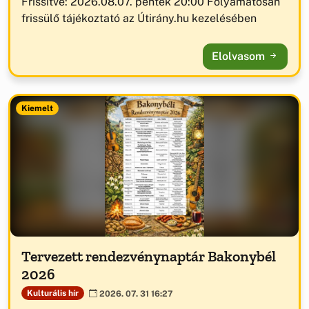
Frissítve: 2026.08.07. péntek 20:00 Folyamatosan
frissülő tájékoztató az Útirány.hu kezelésében
Elolvasom
Kiemelt
Tervezett rendezvénynaptár Bakonybél
2026
Kulturális hír
2026. 07. 31 16:27