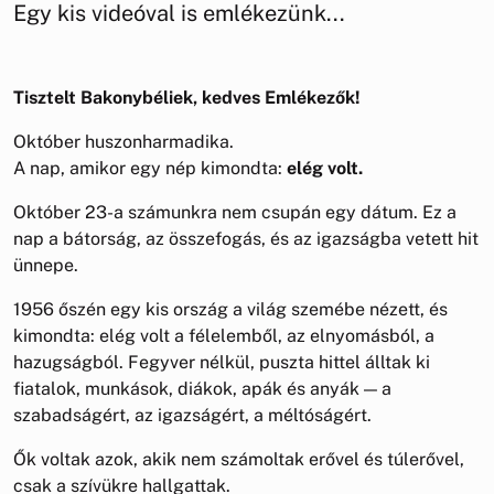
Egy kis videóval is emlékezünk...
Tisztelt Bakonybéliek, kedves Emlékezők!
Október huszonharmadika.
A nap, amikor egy nép kimondta:
elég volt.
Október 23-a számunkra nem csupán egy dátum. Ez a
nap a bátorság, az összefogás, és az igazságba vetett hit
ünnepe.
1956 őszén egy kis ország a világ szemébe nézett, és
kimondta: elég volt a félelemből, az elnyomásból, a
hazugságból. Fegyver nélkül, puszta hittel álltak ki
fiatalok, munkások, diákok, apák és anyák — a
szabadságért, az igazságért, a méltóságért.
Ők voltak azok, akik nem számoltak erővel és túlerővel,
csak a szívükre hallgattak.