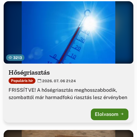
3213
Hőségriasztás
Populáris hír
2026. 07. 06 21:24
FRISSÍTVE! A hőségriasztás meghosszabbodik,
szombattól már harmadfokú riasztás lesz érvényben
Elolvasom