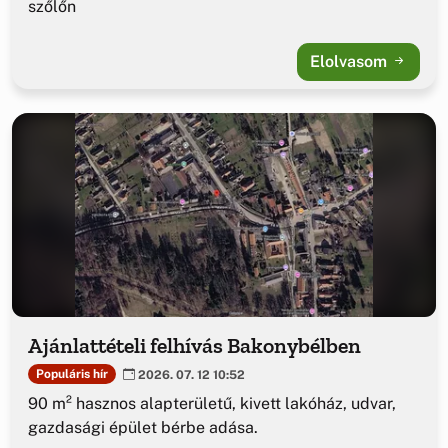
szőlőn
Elolvasom
Ajánlattételi felhívás Bakonybélben
Populáris hír
2026. 07. 12 10:52
90 m² hasznos alapterületű, kivett lakóház, udvar,
gazdasági épület bérbe adása.