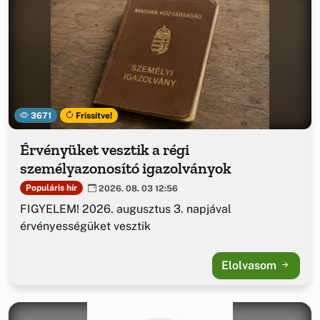
3671
Frissítve!
Érvényüket vesztik a régi
személyazonosító igazolványok
Populáris hír
2026. 08. 03 12:56
FIGYELEM! 2026. augusztus 3. napjával
érvényességüket vesztik
Elolvasom