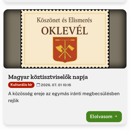
Magyar köztisztviselők napja
Kulturális hír
2026. 07. 01 10:16
A közösség ereje az egymás iránti megbecsülésben
rejlik
Elolvasom