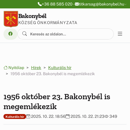
Ugrás a menüre
Ugrás a tartalomra
+36 88 585 020
titkarsag@bakonybel.hu
Bakonybél
KÖZSÉG ÖNKORMÁNYZATA
Nyitólap
Hírek
Kulturális hír
1956 október 23. Bakonybél is megemlékezik
1956 október 23. Bakonybél is
megemlékezik
2025. 10. 22. 18:56
2025. 10. 22. 21:23
349
Kulturális hír