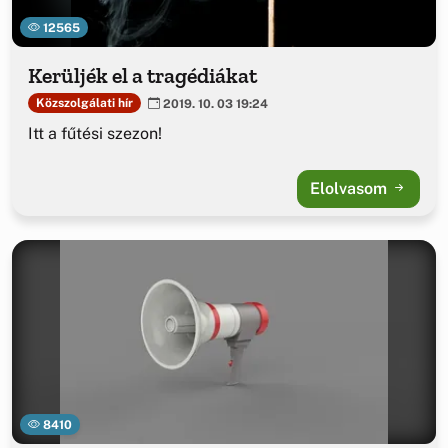
12565
Kerüljék el a tragédiákat
Közszolgálati hír
2019. 10. 03 19:24
Itt a fűtési szezon!
Elolvasom
8410