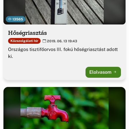
13565
Hőségriasztás
Közszolgálati hír
2019. 06. 13 19:43
Országos tisztifőorvos III. fokú hőségriasztást adott
ki.
Elolvasom