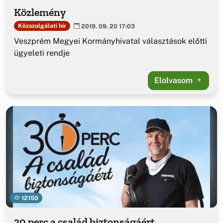
Közlemény
Közszolgálati hír
2019. 09. 20 17:03
Veszprém Megyei Kormányhivatal választások előtti
ügyeleti rendje
Elolvasom
12150
30 perc a család biztonságáért