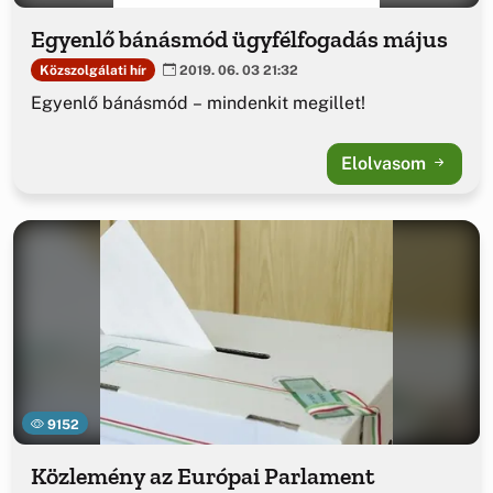
Egyenlő bánásmód ügyfélfogadás május
Közszolgálati hír
2019. 06. 03 21:32
Egyenlő bánásmód – mindenkit megillet!
Elolvasom
9152
Közlemény az Európai Parlament