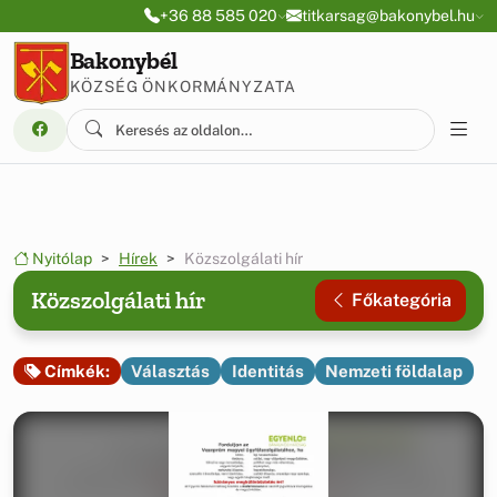
Ugrás a menüre
Ugrás a tartalomra
+36 88 585 020
titkarsag@bakonybel.hu
Bakonybél
KÖZSÉG ÖNKORMÁNYZATA
Nyitólap
Hírek
Közszolgálati hír
Közszolgálati hír
Főkategória
Választás
Identitás
Nemzeti földalap
Címkék: