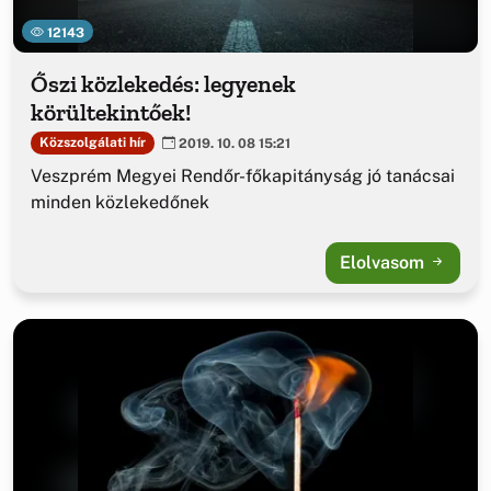
12143
Őszi közlekedés: legyenek
körültekintőek!
Közszolgálati hír
2019. 10. 08 15:21
Veszprém Megyei Rendőr-főkapitányság jó tanácsai
minden közlekedőnek
Elolvasom