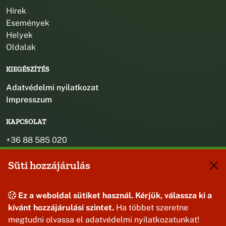
Hírek
Események
Helyek
Oldalak
KIEGÉSZÍTÉS
Adatvédelmi nyilatkozat
Impresszum
KAPCSOLAT
+36 88 585 020
+36 30 442 8024
Süti hozzájárulás
titkarsag@bakonybel.hu
jegyzo@bakonybel.hu
polgarmester@bakonybel.hu
Ez a weboldal sütiket használ. Kérjük, válassza ki a
8427 Bakonybél, Pápai u. 7.
kívánt hozzájárulási szintet.
Ha többet szeretne
megtudni olvassa el adatvédelmi nyilatkozatunkat!