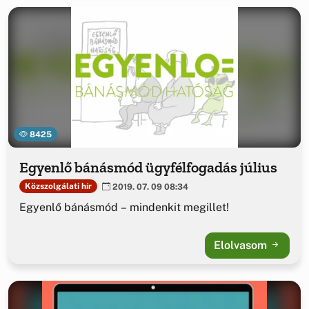
8425
Egyenlő bánásmód ügyfélfogadás július
Közszolgálati hír
2019. 07. 09 08:34
Egyenlő bánásmód – mindenkit megillet!
Elolvasom