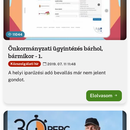
11044
Önkormányzati ügyintézés bárhol,
bármikor - 1.
Közszolgálati hír
2019. 07. 11 11:48
A helyi iparűzési adó bevallás már nem jelent
gondot.
Elolvasom