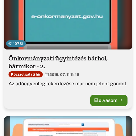
10731
Önkormányzati ügyintézés bárhol,
bármikor - 2.
Közszolgálati hír
2019. 07. 11 11:48
Az adóegyenleg lekérdezése már nem jelent gondot.
Elolvasom