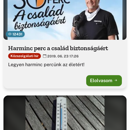
12431
Harminc perc a család biztonságáért
Közszolgálati hír
2019. 06. 23 17:26
Legyen harminc percünk az életért!
Elolvasom