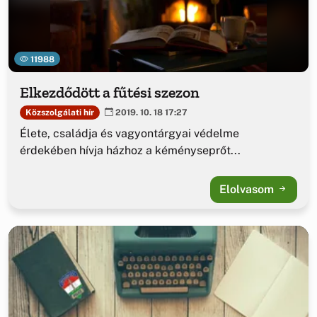
11988
Elkezdődött a fűtési szezon
Közszolgálati hír
2019. 10. 18 17:27
Élete, családja és vagyontárgyai védelme
érdekében hívja házhoz a kéményseprőt...
Elolvasom