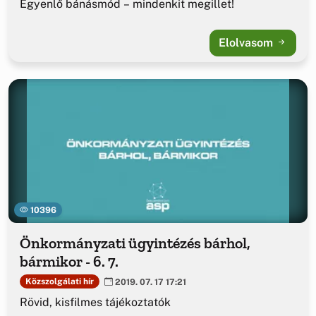
Egyenlő bánásmód – mindenkit megillet!
Elolvasom
10396
Önkormányzati ügyintézés bárhol,
bármikor - 6. 7.
Közszolgálati hír
2019. 07. 17 17:21
Rövid, kisfilmes tájékoztatók