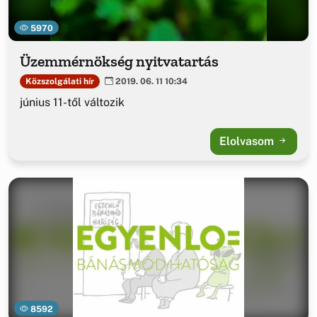
5970
Üzemmérnökség nyitvatartás
Közszolgálati hír
2019. 06. 11 10:34
június 11-től változik
Elolvasom
8592