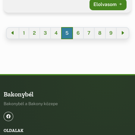
Elolvasom
1
2
3
4
5
6
7
8
9
Bakonybél
Bakonybél a Bakony közepe
OLDALAK