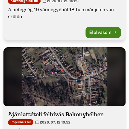
Közszolgálati hír
2026. 07. 22 16:29
A betegség 19 vármegyéből 18-ban már jelen van
szőlőn
Elolvasom
Ajánlattételi felhívás Bakonybélben
Populáris hír
2026. 07. 12 10:52