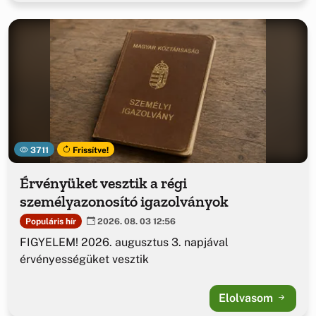
3711
Frissítve!
Érvényüket vesztik a régi
személyazonosító igazolványok
Populáris hír
2026. 08. 03 12:56
FIGYELEM! 2026. augusztus 3. napjával
érvényességüket vesztik
Elolvasom