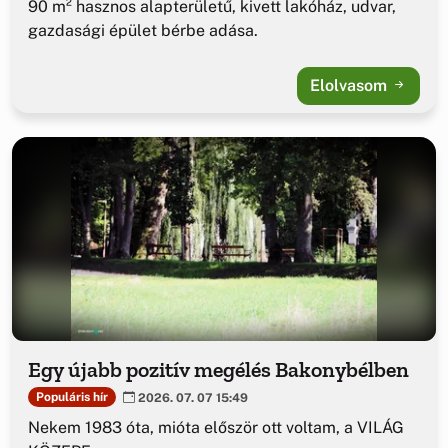
90 m² hasznos alapterületű, kivett lakóház, udvar,
gazdasági épület bérbe adása.
Elolvasom
Egy újabb pozitív megélés Bakonybélben
Populáris hír
2026. 07. 07 15:49
Nekem 1983 óta, mióta először ott voltam, a VILÁG