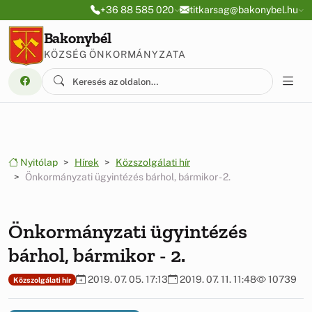
Ugrás a menüre
Ugrás a tartalomra
+36 88 585 020
titkarsag@bakonybel.hu
Bakonybél
KÖZSÉG ÖNKORMÁNYZATA
Nyitólap
Hírek
Közszolgálati hír
Önkormányzati ügyintézés bárhol, bármikor - 2.
Önkormányzati ügyintézés
bárhol, bármikor - 2.
2019. 07. 05. 17:13
2019. 07. 11. 11:48
10739
Közszolgálati hír