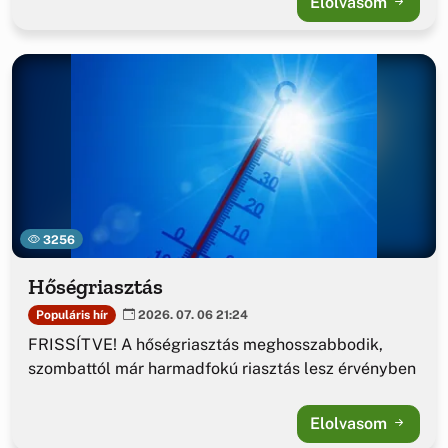
Elolvasom
3256
Hőségriasztás
Populáris hír
2026. 07. 06 21:24
FRISSÍTVE! A hőségriasztás meghosszabbodik,
szombattól már harmadfokú riasztás lesz érvényben
Elolvasom