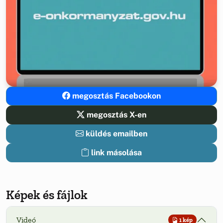
megosztás Facebookon
megosztás X-en
küldés emailben
link másolása
Képek és fájlok
Videó
1 kép