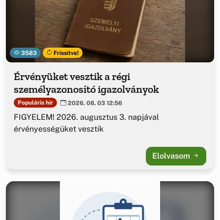
3583
Frissítve!
Érvényüket vesztik a régi
személyazonosító igazolványok
Populáris hír
2026. 08. 03 12:56
FIGYELEM! 2026. augusztus 3. napjával
érvényességüket vesztik
Elolvasom