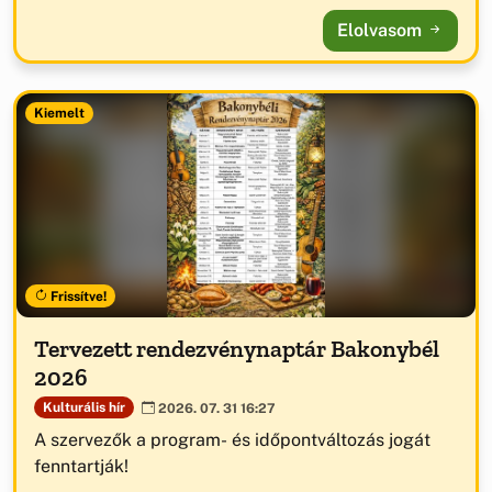
Elolvasom
Kiemelt
Frissítve!
Tervezett rendezvénynaptár Bakonybél
2026
Kulturális hír
2026. 07. 31 16:27
A szervezők a program- és időpontváltozás jogát
fenntartják!