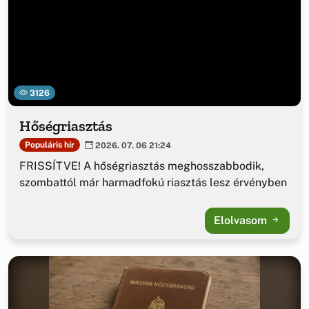
3126
Hőségriasztás
Populáris hír
2026. 07. 06 21:24
FRISSÍTVE! A hőségriasztás meghosszabbodik,
szombattól már harmadfokú riasztás lesz érvényben
Elolvasom