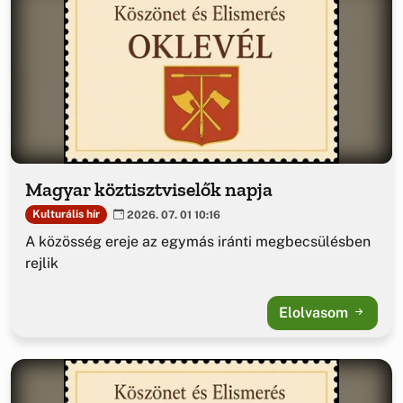
Magyar köztisztviselők napja
Kulturális hír
2026. 07. 01 10:16
A közösség ereje az egymás iránti megbecsülésben
rejlik
Elolvasom