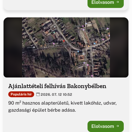
Elolvasom
Ajánlattételi felhívás Bakonybélben
Populáris hír
2026. 07. 12 10:52
90 m² hasznos alapterületű, kivett lakóház, udvar,
gazdasági épület bérbe adása.
Elolvasom