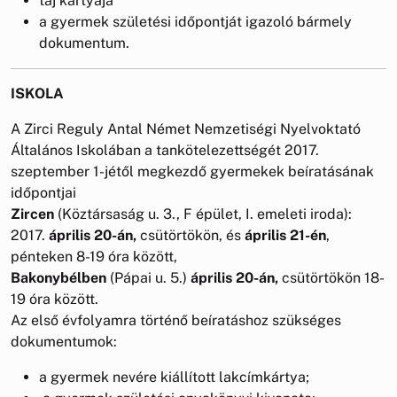
taj kártyája
a gyermek születési időpontját igazoló bármely
dokumentum.
ISKOLA
A Zirci Reguly Antal Német Nemzetiségi Nyelvoktató
Általános Iskolában a tankötelezettségét 2017.
szeptember 1-jétől megkezdő gyermekek beíratásának
időpontjai
Zircen
(Köztársaság u. 3., F épület, I. emeleti iroda):
2017.
április 20-án,
csütörtökön, és
április 21-én
,
pénteken 8-19 óra között,
Bakonybélben
(Pápai u. 5.)
április 20-án,
csütörtökön 18-
19 óra között.
Az első évfolyamra történő beíratáshoz szükséges
dokumentumok:
a gyermek nevére kiállított lakcímkártya;