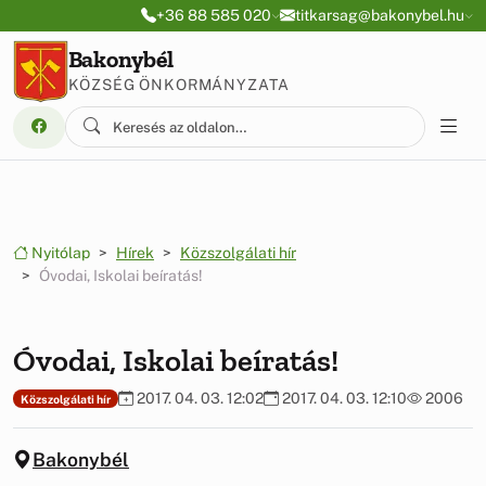
Ugrás a menüre
Ugrás a tartalomra
+36 88 585 020
titkarsag@bakonybel.hu
Bakonybél
KÖZSÉG ÖNKORMÁNYZATA
Nyitólap
Hírek
Közszolgálati hír
Óvodai, Iskolai beíratás!
Óvodai, Iskolai beíratás!
2017. 04. 03. 12:02
2017. 04. 03. 12:10
2006
Közszolgálati hír
Bakonybél