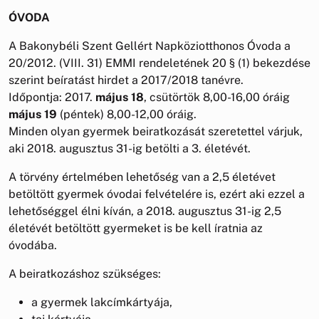
ÓVODA
A Bakonybéli Szent Gellért Napköziotthonos Óvoda a
20/2012. (VIII. 31) EMMI rendeletének 20 § (1) bekezdése
szerint beíratást hirdet a 2017/2018 tanévre.
Időpontja: 2017.
május 18
, csütörtök 8,00-16,00 óráig
május 19
(péntek) 8,00-12,00 óráig.
Minden olyan gyermek beiratkozását szeretettel várjuk,
aki 2018. augusztus 31-ig betölti a 3. életévét.
A törvény értelmében lehetőség van a 2,5 életévet
betöltött gyermek óvodai felvételére is, ezért aki ezzel a
lehetőséggel élni kíván, a 2018. augusztus 31-ig 2,5
életévét betöltött gyermeket is be kell íratnia az
óvodába.
A beiratkozáshoz szükséges:
a gyermek lakcímkártyája,