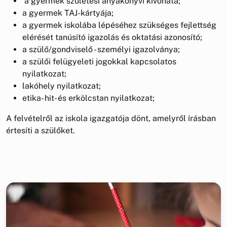
a gyermek születési anyakönyvi kivonata;
a gyermek TAJ-kártyája;
a gyermek iskolába lépéséhez szükséges fejlettség
elérését tanúsító igazolás és oktatási azonosító;
a szülő/gondviselő - személyi igazolványa;
a szülői felügyeleti jogokkal kapcsolatos
nyilatkozat;
lakóhely nyilatkozat;
etika- hit- és erkölcstan nyilatkozat;
A felvételről az iskola igazgatója dönt, amelyről írásban
értesíti a szülőket.