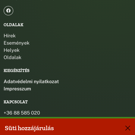
OLDALAK
Hírek
Események
Helyek
Oldalak
KIEGÉSZÍTÉS
Adatvédelmi nyilatkozat
Impresszum
KAPCSOLAT
+36 88 585 020
+36 30 442 8024
Süti hozzájárulás
titkarsag@bakonybel.hu
jegyzo@bakonybel.hu