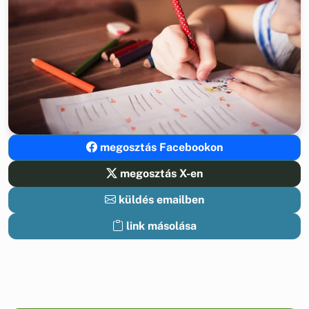
megosztás Facebookon
megosztás X-en
küldés emailben
link másolása