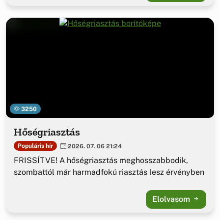
3250
Hőségriasztás
Populáris hír
2026. 07. 06 21:24
FRISSÍTVE! A hőségriasztás meghosszabbodik,
szombattól már harmadfokú riasztás lesz érvényben
Elolvasom