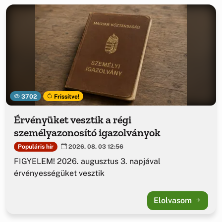
3702
Frissítve!
Érvényüket vesztik a régi
személyazonosító igazolványok
Populáris hír
2026. 08. 03 12:56
FIGYELEM! 2026. augusztus 3. napjával
érvényességüket vesztik
Elolvasom