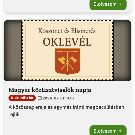
Elolvasom
Magyar köztisztviselők napja
Kulturális hír
2026. 07. 01 10:16
A közösség ereje az egymás iránti megbecsülésben
rejlik
Elolvasom