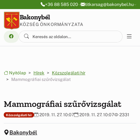
Ugrás a menüre
Ugrás a tartalomra
+36 88 585 020
titkarsag@bakonybel.hu
Bakonybél
KÖZSÉG ÖNKORMÁNYZATA
Nyitólap
Hírek
Közszolgálati hír
Mammográfiai szűrővizsgálat
Mammográfiai szűrővizsgálat
2019. 11. 27. 10:07
2019. 11. 27. 10:07
2331
Közszolgálati hír
Bakonybél