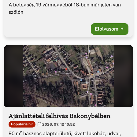
A betegség 19 vármegyéből 18-ban már jelen van
szőlőn
Elolvasom
Ajánlattételi felhívás Bakonybélben
Populáris hír
2026. 07. 12 10:52
90 m² hasznos alapterületű, kivett lakóház, udvar,