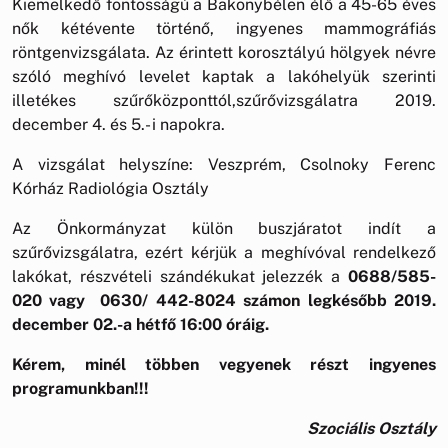
Kiemelkedő fontosságú a Bakonybélen élő a 45-65 éves
nők kétévente történő, ingyenes mammográfiás
röntgenvizsgálata. Az érintett korosztályú hölgyek névre
szóló meghívó levelet kaptak a lakóhelyük szerinti
illetékes szűrőközponttól,szűrővizsgálatra 2019.
december 4. és 5.- i napokra.
A vizsgálat helyszíne: Veszprém, Csolnoky Ferenc
Kórház Radiológia Osztály
Az Önkormányzat külön buszjáratot indít a
szűrővizsgálatra, ezért kérjük a meghívóval rendelkező
lakókat, részvételi szándékukat jelezzék a
0688/585-
020 vagy 0630/ 442-8024 számon legkésőbb 2019.
december 02.-a hétfő 16:00 óráig.
Kérem, minél többen vegyenek részt ingyenes
programunkban!!!
Szociális Osztály