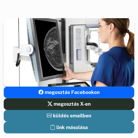
megosztás Facebookon
megosztás X-en
küldés emailben
link másolása