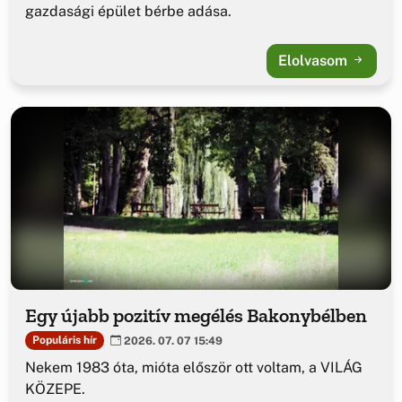
gazdasági épület bérbe adása.
Elolvasom
Egy újabb pozitív megélés Bakonybélben
Populáris hír
2026. 07. 07 15:49
Nekem 1983 óta, mióta először ott voltam, a VILÁG
KÖZEPE.