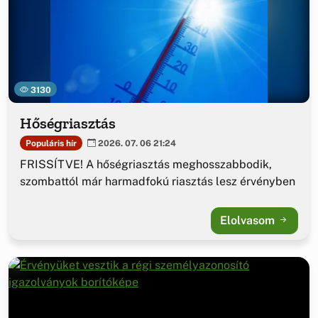
3130
Hőségriasztás
Populáris hír
2026. 07. 06 21:24
FRISSÍTVE! A hőségriasztás meghosszabbodik,
szombattól már harmadfokú riasztás lesz érvényben
Elolvasom