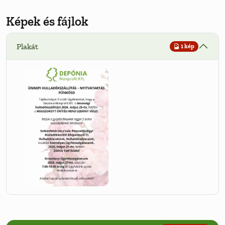
Képek és fájlok
Plakát
1 kép