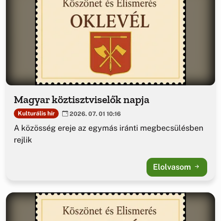
Magyar köztisztviselők napja
Kulturális hír
2026. 07. 01 10:16
A közösség ereje az egymás iránti megbecsülésben
rejlik
Elolvasom