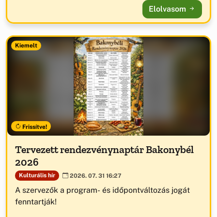
Elolvasom
Kiemelt
Frissítve!
Tervezett rendezvénynaptár Bakonybél
2026
Kulturális hír
2026. 07. 31 16:27
A szervezők a program- és időpontváltozás jogát
fenntartják!