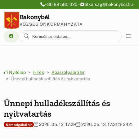
Ugrás a menüre
Ugrás a tartalomra
+36 88 585 020
titkarsag@bakonybel.hu
Bakonybél
KÖZSÉG ÖNKORMÁNYZATA
Nyitólap
Hírek
Közszolgálati hír
Ünnepi hulladékszállítás és nyitvatartás
Ünnepi hulladékszállítás és
nyitvatartás
2026. 05. 13. 17:29
2026. 05. 13. 17:31
3421
Közszolgálati hír