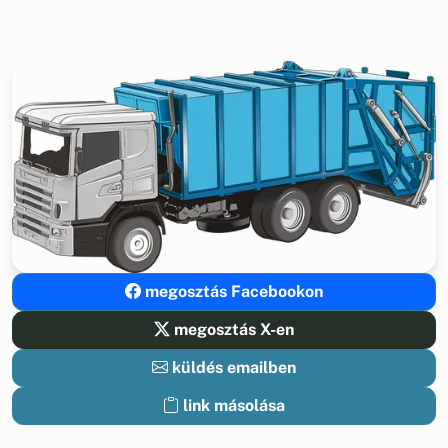
megosztás Facebookon
megosztás X-en
küldés emailben
link másolása