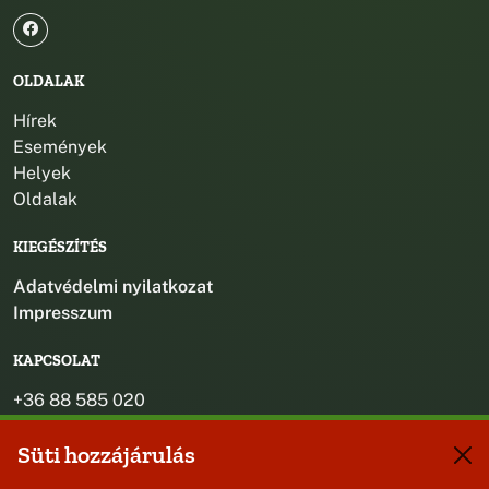
OLDALAK
Hírek
Események
Helyek
Oldalak
KIEGÉSZÍTÉS
Adatvédelmi nyilatkozat
Impresszum
KAPCSOLAT
+36 88 585 020
+36 30 442 8024
Süti hozzájárulás
titkarsag@bakonybel.hu
jegyzo@bakonybel.hu