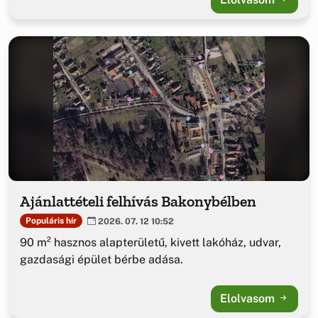
Ajánlattételi felhívás Bakonybélben
Populáris hír
2026. 07. 12 10:52
90 m² hasznos alapterületű, kivett lakóház, udvar,
gazdasági épület bérbe adása.
Elolvasom