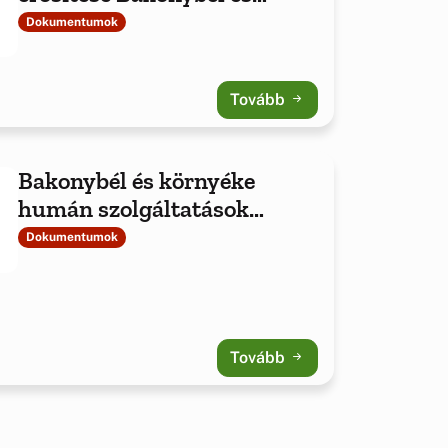
környékén
Dokumentumok
Tovább
Bakonybél és környéke
humán szolgáltatások
fejlesztése
Dokumentumok
Tovább