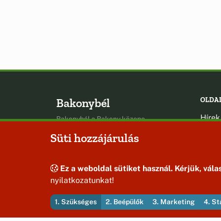
Bakonybél
OLDA
Hírek
Bakonybél a Bakony közepe
Esem
Süti hozzájárulás
Hely
Oldal
Ez a weboldal sütiket használ. Kérjük, válas
nyilatkozatunkat!
1. Szükséges
2. Beépülők
3. Marketing
4. St