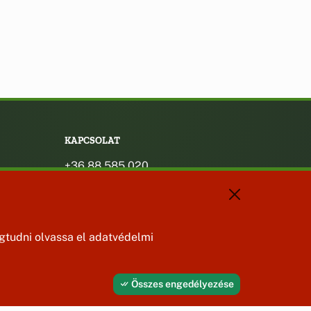
KAPCSOLAT
+36 88 585 020
+36 30 442 8024
titkarsag@bakonybel.hu
jegyzo@bakonybel.hu
polgarmester@bakonybel.hu
tudni olvassa el adatvédelmi
8427 Bakonybél, Pápai u. 7.
Összes engedélyezése