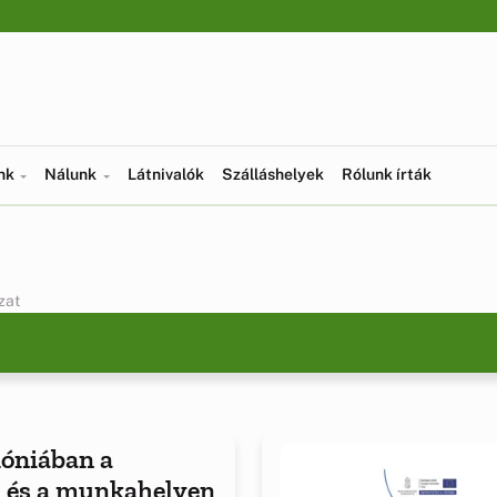
ünk
Nálunk
Látnivalók
Szálláshelyek
Rólunk írták
zat
óniában a
 és a munkahelyen