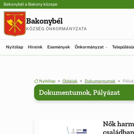
Ugrás a menüre
Ugrás a tartalomra
Bakonybél a Bakony közepe
Bakonybél
KÖZSÉG ÖNKORMÁNYZATA
Nyitólap
Híreink
Események
Önkormányzat
Település
Nyitólap
Oldalak
Dokumentumok
Pályá
Dokumentumok, Pályázat
Nők harm
családban