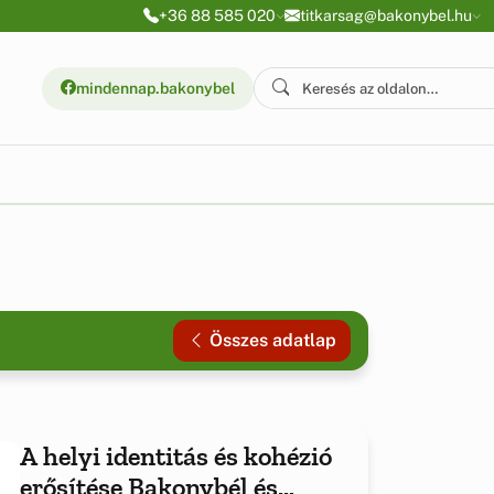
+36 88 585 020
titkarsag@bakonybel.hu
mindennap.bakonybel
Összes adatlap
A helyi identitás és kohézió
erősítése Bakonybél és