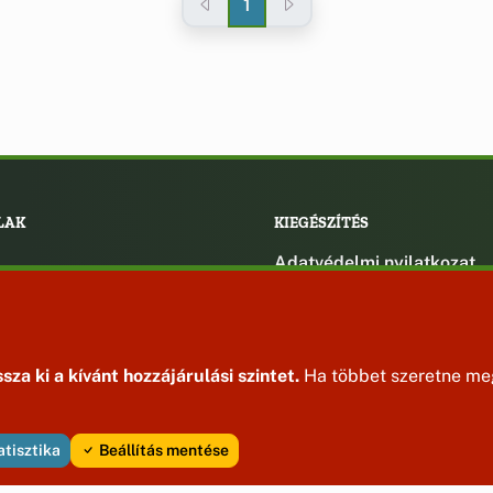
1
LAK
KIEGÉSZÍTÉS
Adatvédelmi nyilatkozat
ények
Impresszum
ek
ak
sza ki a kívánt hozzájárulási szintet.
Ha többet szeretne meg
atisztika
Beállítás mentése