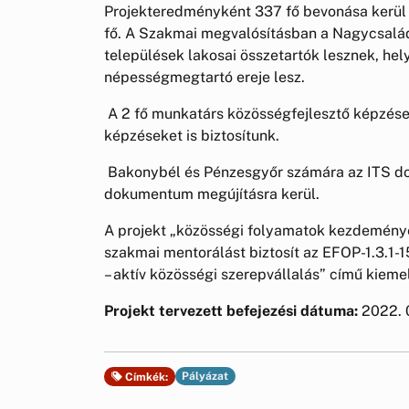
Projekteredményként 337 fő bevonása kerül 
fő. A Szakmai megvalósításban a Nagycsalád
települések lakosai összetartók lesznek, hely
népességmegtartó ereje lesz.
A 2 fő munkatárs közösségfejlesztő képzése
képzéseket is biztosítunk.
Bakonybél és Pénzesgyőr számára az ITS do
dokumentum megújításra kerül.
A projekt „közösségi folyamatok kezdemény
szakmai mentorálást biztosít az EFOP-1.3.1
– aktív közösségi szerepvállalás” című kieme
Projekt tervezett befejezési dátuma:
2022. 
Pályázat
Címkék: