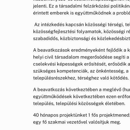
jelenti. Ez a társadalmi felzárkózási politik
érintett emberek is együttműködnek a prob
Az intézkedés kapcsán közösségi térségi, telep
közösségfejlesztési folyamatok, közösségi r
szabadidős, közbiztonsági és közlekedésbiz
A beavatkozások eredményeként fejlődik a kö
helyi civil társadalom megerősödése segíti a
cselekvési képességek erősítését, erősödik a 
szükséges kompetenciák, az önkéntesség, a he
településrészekhez, térséghez való kötődés.
A beavatkozás következtében a meglévő (humá
együttműködések következtében ezen erőforr
település, települési közösségek életében.
40 hónapos projektünket 1 fős projektmened
egy fő szakmai vezetővel valósítjuk meg.