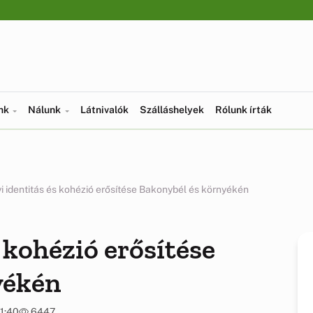
ünk
Nálunk
Látnivalók
Szálláshelyek
Rólunk írták
yi identitás és kohézió erősítése Bakonybél és környékén
s kohézió erősítése
yékén
11:40
6447