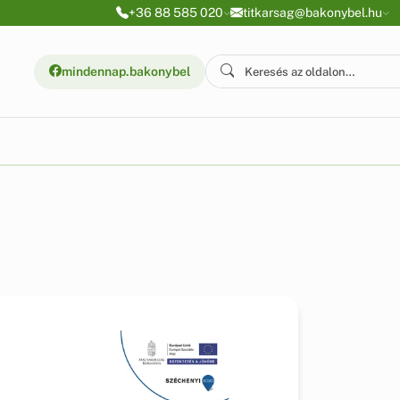
+36 88 585 020
titkarsag@bakonybel.hu
mindennap.bakonybel