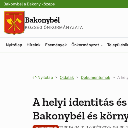
Ugrás a menüre
Ugrás a tartalomra
Bakonybél a Bakony közepe
Bakonybél
KÖZSÉG ÖNKORMÁNYZATA
Nyitólap
Híreink
Események
Önkormányzat
Település
Nyitólap
Oldalak
Dokumentumok
A hel
A helyi identitás é
Bakonybél és körn
2019. 04. 11. 17:00
2025. 06. 20. 
Dokumentumok