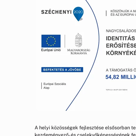
A helyi közösségek fejlesztése elsősorban t
kezdeményező- és cselekvőképességének fejl