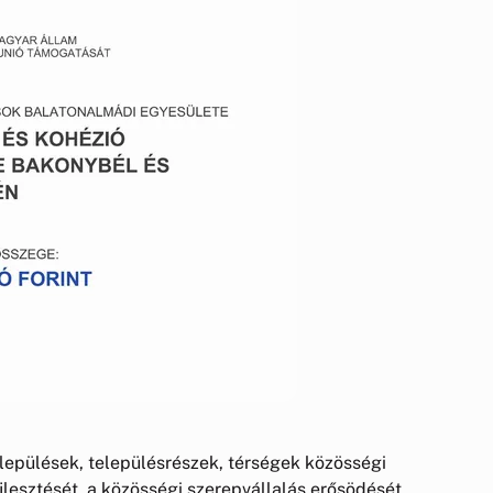
elepülések, településrészek, térségek közösségi
esztését, a közösségi szerepvállalás erősödését