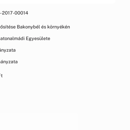
1- 2017-00014
erősítése Bakonybél és környékén
atonalmádi Egyesülete
ányzata
mányzata
Ft