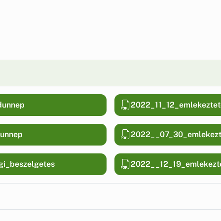
dunnep
2022_11_12_emlekeztet
dunnep
2022__07_30_emlekezte
i_beszelgetes
2022__12_19_emlekezte