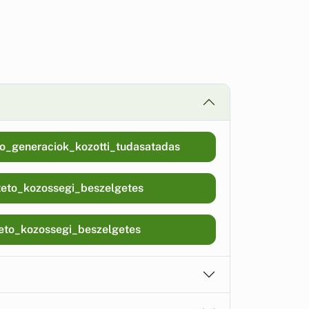
o_generaciok_kozotti_tudasatadas
to_kozossegi_beszelgetes
to_kozossegi_beszelgetes