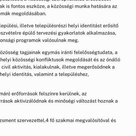
ának is fontos eszköze, a közösségi munka hatására az
lémák megoldásában.
ülési, illetve településrészi helyi identitást erősítő
észvételre épülő tervezési gyakorlatok alkalmazása,
tonsági programok valósulnak meg.
zösség tagjainak egymás iránti felelősségtudata, a
 helyi közösségi konfliktusok megoldását és az önálló
civil aktivitás, kialakulnak, illetve megerősödnek a
lyi identitás, valamint a településhez,
n) erőforrások felszínre kerülnek, az
ások aktivizálódnak és minőségi változást hoznak a
zsment szervezettel,4 fő szakmai megvalósítóval és