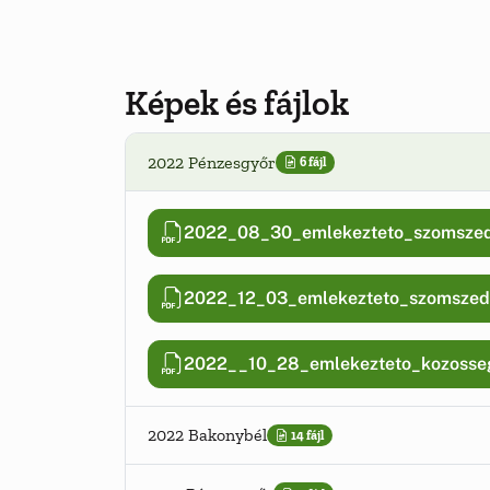
Képek és fájlok
2022 Pénzesgyőr
6 fájl
2022_08_30_emlekezteto_szomsze
2022_12_03_emlekezteto_szomsze
2022__10_28_emlekezteto_kozosseg
2022 Bakonybél
14 fájl