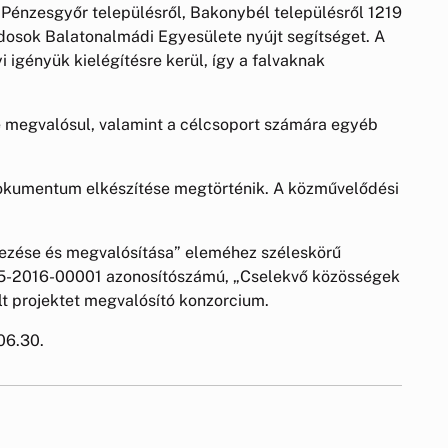
Pénzesgyőr településről, Bakonybél településről 1219
osok Balatonalmádi Egyesülete nyújt segítséget. A
i igényük kielégítésre kerül, így a falvaknak
 megvalósul, valamint a célcsoport számára egyéb
kumentum elkészítése megtörténik. A közművelődési
ezése és megvalósítása” eleméhez széleskörű
-15-2016-00001 azonosítószámú, „Cselekvő közösségek
lt projektet megvalósító konzorcium.
06.30.