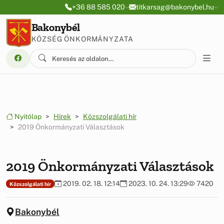
Ugrás a menüre
Ugrás a tartalomra
+36 88 585 020
titkarsag@bakonybel.hu
Bakonybél
KÖZSÉG ÖNKORMÁNYZATA
Nyitólap
Hírek
Közszolgálati hír
2019 Önkormányzati Választások
2019 Önkormányzati Választások
2019. 02. 18. 12:14
2023. 10. 24. 13:29
7420
Közszolgálati hír
Bakonybél