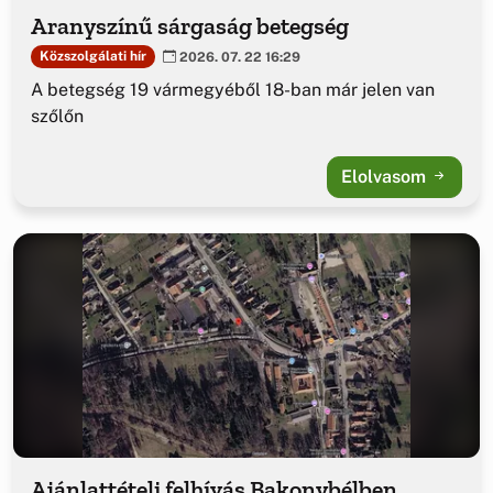
Aranyszínű sárgaság betegség
Közszolgálati hír
2026. 07. 22 16:29
A betegség 19 vármegyéből 18-ban már jelen van
szőlőn
Elolvasom
Ajánlattételi felhívás Bakonybélben