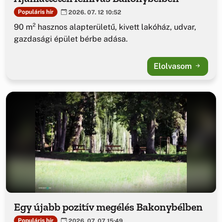
Populáris hír
2026. 07. 12 10:52
90 m² hasznos alapterületű, kivett lakóház, udvar,
gazdasági épület bérbe adása.
Elolvasom
Egy újabb pozitív megélés Bakonybélben
Populáris hír
2026. 07. 07 15:49