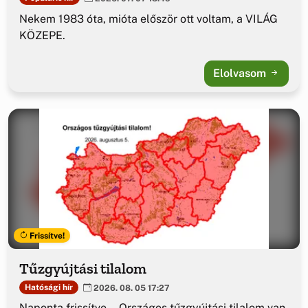
Nekem 1983 óta, mióta először ott voltam, a VILÁG
KÖZEPE.
Elolvasom
Frissítve!
Tűzgyújtási tilalom
Hatósági hír
2026. 08. 05 17:27
Naponta frissítve... Országos tűzgyújtási tilalom van