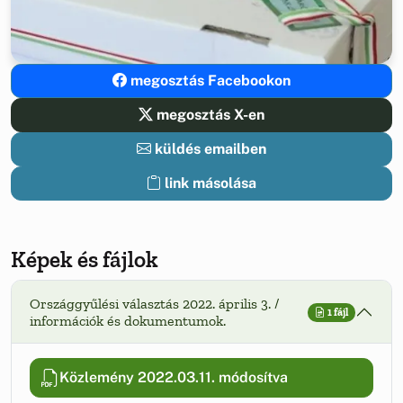
megosztás Facebookon
megosztás X-en
küldés emailben
link másolása
Képek és fájlok
Országgyűlési választás 2022. április 3. /
1 fájl
információk és dokumentumok.
Közlemény 2022.03.11. módosítva