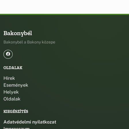
Bakonybél
Bakonybél a Bakony közepe
OLDALAK
Hírek
Események
Helyek
Oldalak
KIEGÉSZÍTÉS
Adatvédelmi nyilatkozat
Impresszum