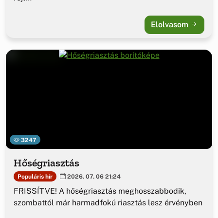
Elolvasom
3247
Hőségriasztás
Populáris hír
2026. 07. 06 21:24
FRISSÍTVE! A hőségriasztás meghosszabbodik,
szombattól már harmadfokú riasztás lesz érvényben