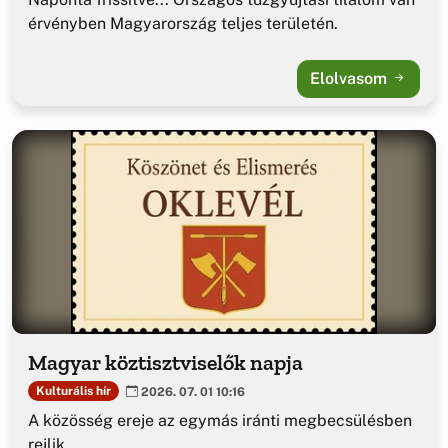
érvényben Magyarország teljes területén.
Elolvasom
Magyar köztisztviselők napja
Kulturális hír
2026. 07. 01 10:16
A közösség ereje az egymás iránti megbecsülésben
rejlik