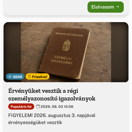
Elolvasom
3698
Frissítve!
Érvényüket vesztik a régi
személyazonosító igazolványok
Populáris hír
2026. 08. 03 12:56
FIGYELEM! 2026. augusztus 3. napjával
érvényességüket vesztik