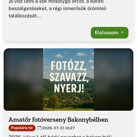
Jó volt látni a sok mosolygó arcot, a baráti
beszélgetéseket, a régi ismerősök örömteli
találkozását...
Elolvasom
Amatőr fotóverseny Bakonybélben
Populáris hír
2026. 07. 01 10:27