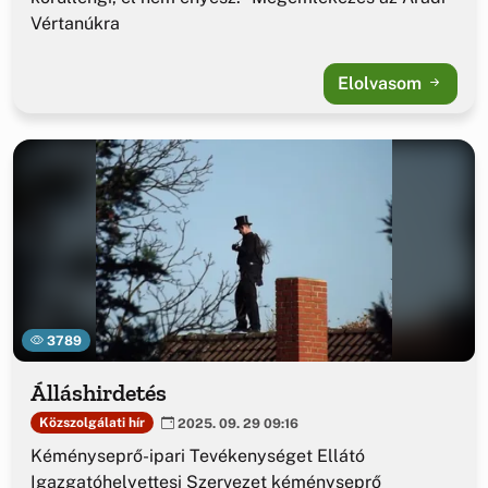
Vértanúkra
Elolvasom
3789
Álláshirdetés
Közszolgálati hír
2025. 09. 29 09:16
Kéményseprő-ipari Tevékenységet Ellátó
Igazgatóhelyettesi Szervezet kéményseprő