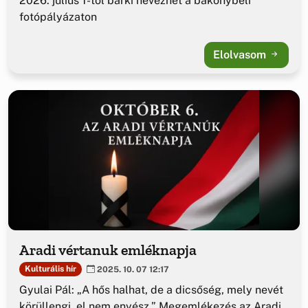
2026. július 1-től bárki nevezhet a bakonybéli
fotópályázaton
Elolvasom
Aradi vértanuk emléknapja
Kulturális hír
2025. 10. 07 12:17
Gyulai Pál: „A hős halhat, de a dicsőség, mely nevét
körüllengi, el nem enyész.” Megemlékezés az Aradi