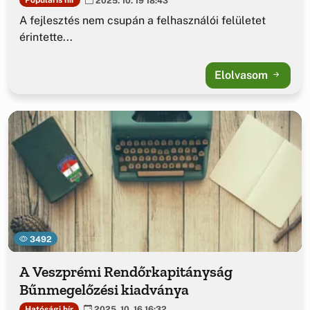
2025. 10. 19 18:43
A fejlesztés nem csupán a felhasználói felületet
érintette...
Elolvasom
3492
A Veszprémi Rendőrkapitányság
Bűnmegelőzési kiadványa
Hatósági hír
2025. 10. 16 16:32