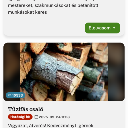
mestereket, szakmunkásokat és betanított
munkásokat keres
Elolvasom
10533
Tűzifás csaló
Hatósági hír
2025. 09. 24 11:28
Vigyázat, átverés! Kedvezményt ígérnek