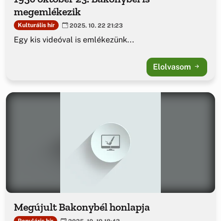
megemlékezik
Kulturális hír
2025. 10. 22 21:23
Egy kis videóval is emlékezünk...
Elolvasom
Megújult Bakonybél honlapja
Populáris hír