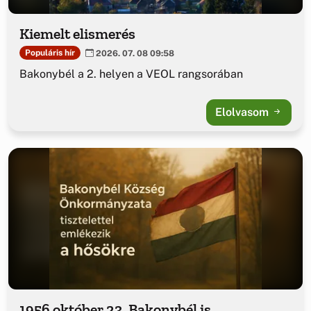
Kiemelt elismerés
Populáris hír
2026. 07. 08 09:58
Bakonybél a 2. helyen a VEOL rangsorában
Elolvasom
1956 október 23. Bakonybél is