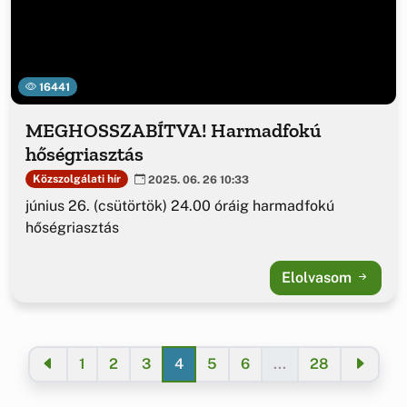
16441
MEGHOSSZABÍTVA! Harmadfokú
hőségriasztás
Közszolgálati hír
2025. 06. 26 10:33
június 26. (csütörtök) 24.00 óráig harmadfokú
hőségriasztás
Elolvasom
1
2
3
4
5
6
...
28