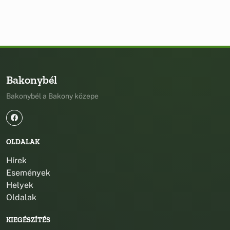
Bakonybél
Bakonybél a Bakony közepe
OLDALAK
Hírek
Események
Helyek
Oldalak
KIEGÉSZÍTÉS