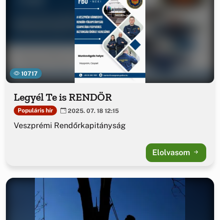
10717
Legyél Te is RENDÖR
Populáris hír
2025. 07. 18 12:15
Veszprémi Rendőrkapitányság
Elolvasom