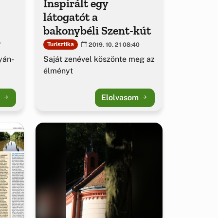
Inspirált egy
látogatót a
bakonybéli Szent-kút
Turisztika
7
2019. 10. 21 08:40
yán-
Saját zenével köszönte meg az
élményt
m
Elolvasom