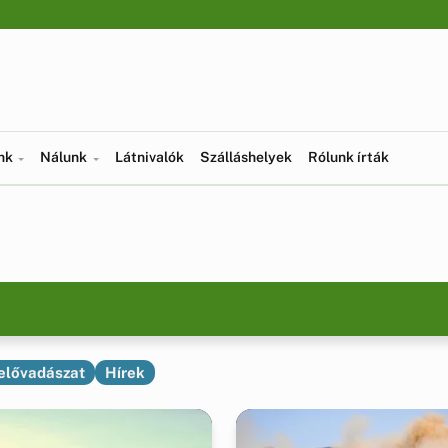
ünk
Nálunk
Látnivalók
Szálláshelyek
Rólunk írták
elővadászat
Hírek