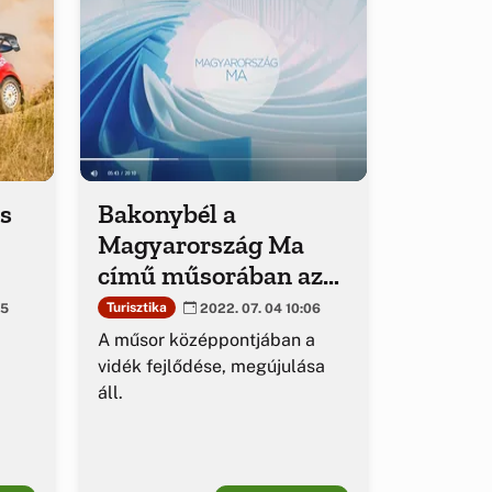
és
Bakonybél a
Magyarország Ma
című műsorában az
tt
M1-en
Turisztika
15
2022. 07. 04 10:06
A műsor középpontjában a
vidék fejlődése, megújulása
áll.