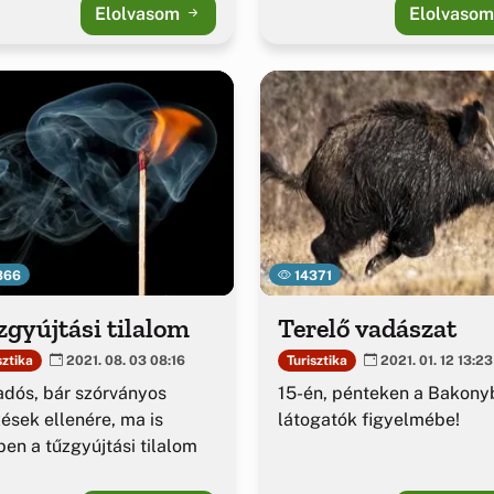
Elolvasom
Elolvaso
366
14371
gyújtási tilalom
Terelő vadászat
sztika
Turisztika
2021. 08. 03 08:16
2021. 01. 12 13:23
adós, bár szórványos
15-én, pénteken a Bakony
ések ellenére, ma is
látogatók figyelmébe!
ben a tűzgyújtási tilalom