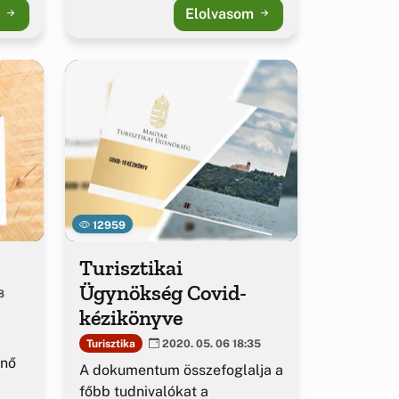
m
Elolvasom
12959
Turisztikai
Ügynökség Covid-
8
kézikönyve
Turisztika
2020. 05. 06 18:35
önő
A dokumentum összefoglalja a
főbb tudnivalókat a