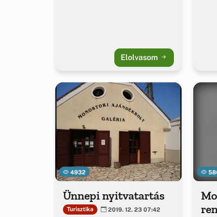
Elolvasom
4932
58
Ünnepi nyitvatartás
Mon
ren
Turisztika
2019. 12. 23 07:42