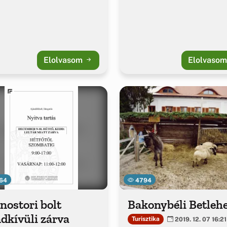
Elolvasom
Elolvaso
64
4794
ostori bolt
Bakonybéli Betle
dkívüli zárva
Turisztika
2019. 12. 07 16:21