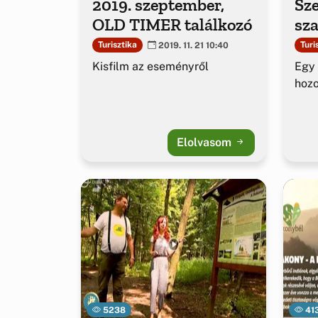
2019. szeptember,
Sze
OLD TIMER találkozó
sza
Turisztika
Turi
2019. 11. 21 10:40
Kisfilm az eseményről
Egy 
hozo
Elolvasom
5238
41