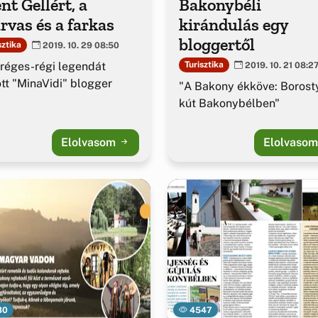
nt Gellért, a
Bakonybéli
rvas és a farkas
kirándulás egy
bloggertől
sztika
2019. 10. 29 08:50
réges-régi legendát
Turisztika
2019. 10. 21 08:2
tt "MinaVidi" blogger
"A Bakony ékköve: Borost
kút Bakonybélben"
Elolvasom
Elolvaso
30
4547