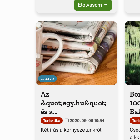
Elolvasom
4173
Az
Bor
&quot;egy.hu&quot;
100
és a
Bak
&quot;KEMMA&quot
ék
Turisztika
Turi
2020. 09. 09 10:54
; is írt Bakonybélről
Két írás a környezetünkről
Csod
cikk