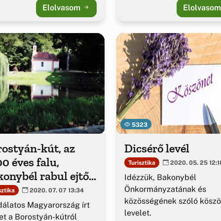
Elolvasom
Elolvaso
5323
ostyán-kút, az
Dicsérő levél
0 éves falu,
Turisztika
2020. 05. 25 12:1
onybél rabul ejtő
Idézzük, Bakonybél
essége
Önkormányzatának és
sztika
2020. 07. 07 13:34
közösségének szóló kösz
álatos Magyarország írt
levelet.
et a Borostyán-kútról