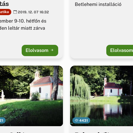
tás
Betlehemi installáció
sztika
2019. 12. 07 16:32
mber 9-10. hétfőn és
en leltár miatt zárva
Elolvasom
Elolvaso
21
4431