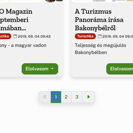
O Magazin
A Turizmus
eptemberi
Panoráma írása
ámában
Bakonybélről
konybélről
sztika
Turisztika
2019. 09. 04 09:42
2019. 09. 04 09:3
ny - a magyar vadon
Teljesség és megújulás
Bakonybélben
Elolvasom
Elolvaso
1
2
3