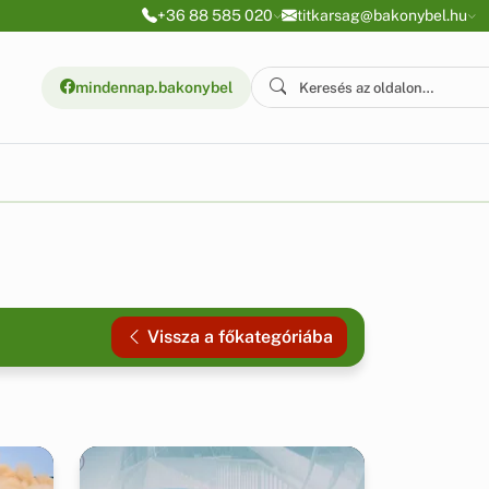
+36 88 585 020
titkarsag@bakonybel.hu
mindennap.bakonybel
Vissza a főkategóriába