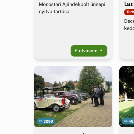
tar
Monostori Ajándékbolt ünnepi
nyitva tartása
Turi
Dece
kedd
Elolvasom
3296
46