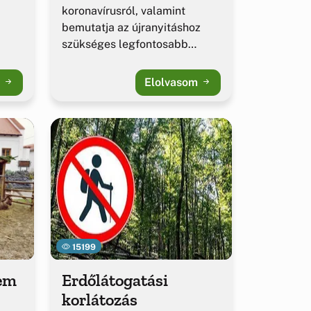
koronavírusról, valamint
bemutatja az újranyitáshoz
szükséges legfontosabb
teendőket
m
Elolvasom
15199
hem
Erdőlátogatási
korlátozás