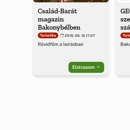
Család-Barát
GE
magazin
sz
Bakonybélben
sz
Ba
Turisztika
Turi
2019. 09. 16 17:27
Rövidfilm a leírásban
Bako
Elolvasom