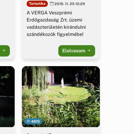
Turisztika
2019. 11. 25 12:29
A VERGA Veszprémi
Erdőgazdaság Zrt. üzemi
vadászterületén kirándulni
szándékozók figyelmébe!
m
Elolvasom
4810