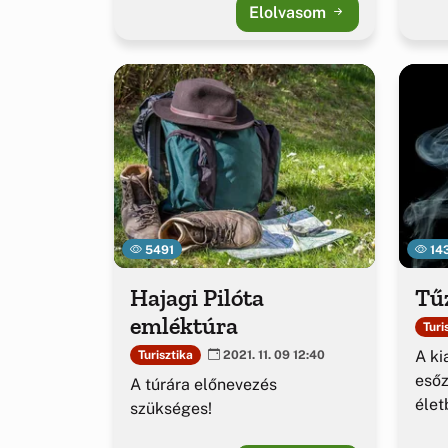
Elolvasom
5491
14
Hajagi Pilóta
Tűz
emléktúra
Turi
A ki
Turisztika
2021. 11. 09 12:40
esőz
A túrára előnevezés
élet
szükséges!