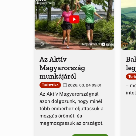
Az Aktív
Ba
Magyarország
leg
munkájáról
Turi
– mo
Turisztika
2026. 03. 24 09:01
inte
Az Aktív Magyarországnál
azon dolgozunk, hogy minél
több emberhez eljuttassuk a
mozgás örömét, és
megmozgassuk az országot.