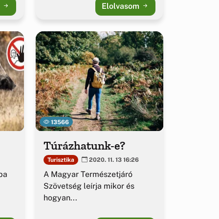
m
Elolvasom
13566
Túrázhatunk-e?
Turisztika
2020. 11. 13 16:26
ba
A Magyar Természetjáró
Szövetség leírja mikor és
hogyan...