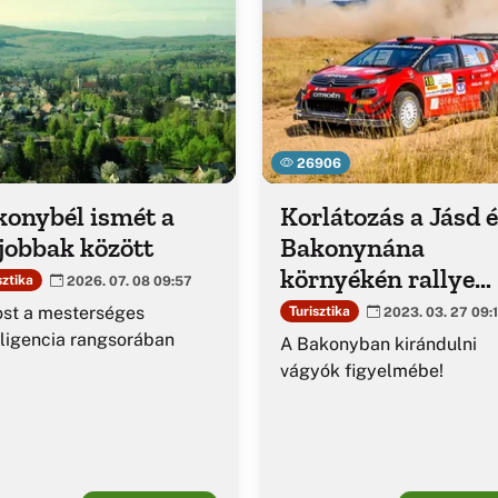
26906
konybél ismét a
Korlátozás a Jásd 
jobbak között
Bakonynána
környékén rallye
sztika
2026. 07. 08 09:57
sportesemény mia
st a mesterséges
Turisztika
2023. 03. 27 09:
lligencia rangsorában
A Bakonyban kirándulni
vágyók figyelmébe!