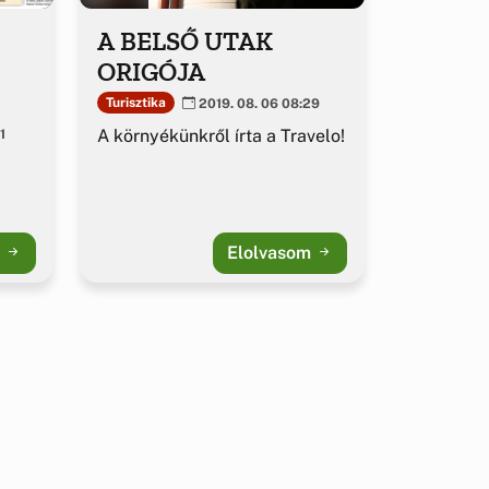
A BELSŐ UTAK
ORIGÓJA
Turisztika
2019. 08. 06 08:29
A környékünkről írta a Travelo!
1
m
Elolvasom