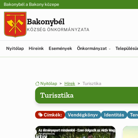
Ugrás a menüre
Ugrás a tartalomra
Bakonybél a Bakony közepe
Bakonybél
KÖZSÉG ÖNKORMÁNYZATA
Nyitólap
Híreink
Események
Önkormányzat
Település
Nyitólap
Hírek
Turisztika
Turisztika
Vendégkönyv
Identitás
Ter
Címkék: