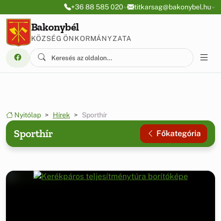
Ugrás a menüre
Ugrás a tartalomra
+36 88 585 020
titkarsag@bakonybel.hu
Bakonybél
KÖZSÉG ÖNKORMÁNYZATA
Nyitólap
Hírek
Sporthír
Sporthír
Főkategória