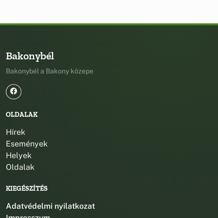
Bakonybél
Bakonybél a Bakony közepe
OLDALAK
Hírek
Események
Helyek
Oldalak
KIEGÉSZÍTÉS
Adatvédelmi nyilatkozat
Impresszum