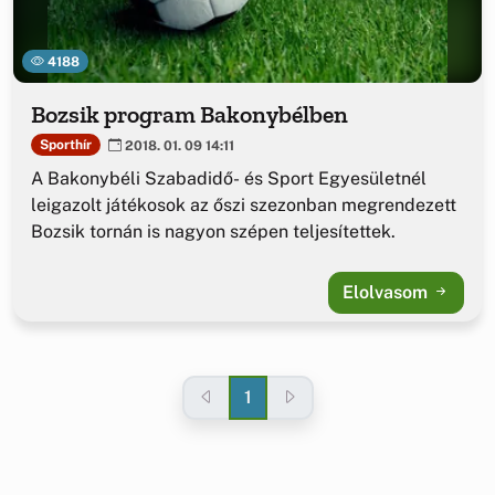
4188
Bozsik program Bakonybélben
Sporthír
2018. 01. 09 14:11
A Bakonybéli Szabadidő- és Sport Egyesületnél
leigazolt játékosok az őszi szezonban megrendezett
Bozsik tornán is nagyon szépen teljesítettek.
Elolvasom
1