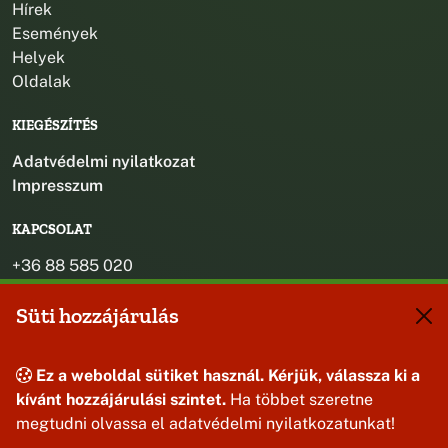
Hírek
Események
Helyek
Oldalak
KIEGÉSZÍTÉS
Adatvédelmi nyilatkozat
Impresszum
KAPCSOLAT
+36 88 585 020
+36 30 442 8024
Süti hozzájárulás
titkarsag@bakonybel.hu
jegyzo@bakonybel.hu
polgarmester@bakonybel.hu
Ez a weboldal sütiket használ. Kérjük, válassza ki a
8427 Bakonybél, Pápai u. 7.
kívánt hozzájárulási szintet.
Ha többet szeretne
megtudni olvassa el adatvédelmi nyilatkozatunkat!