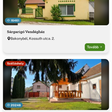
16461
Sárgarigó Vendégház
Bakonybél, Kossuth utca. 2.
Tovább
Szálláshely
20248