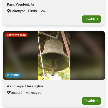
Park Vendégház
Bakonybél, Fürdő u. 26.
Tovább
Látványosság
25061
Akli major Harangláb
Veszprém vármegye
Tovább