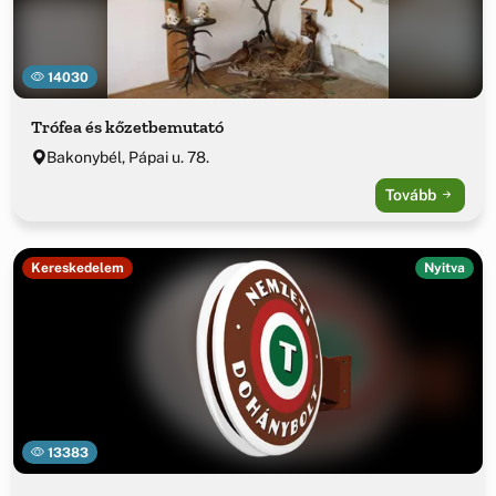
14030
Trófea és kőzetbemutató
Bakonybél, Pápai u. 78.
Tovább
Kereskedelem
Nyitva
13383