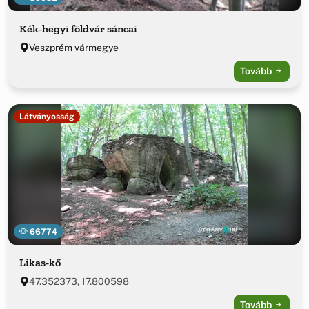
Kék-hegyi földvár sáncai
Veszprém vármegye
Tovább
Látványosság
66774
Likas-kő
47.352373, 17.800598
Tovább