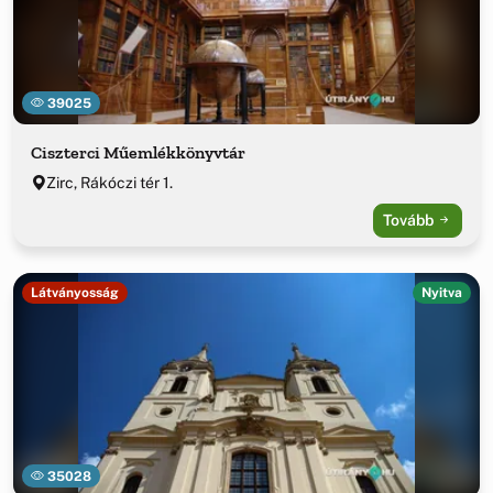
39025
Ciszterci Műemlékkönyvtár
Zirc, Rákóczi tér 1.
Tovább
Látványosság
Nyitva
35028