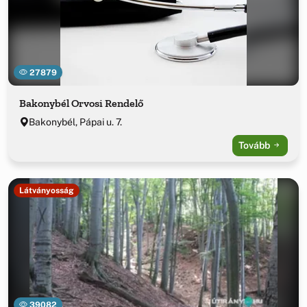
27879
Bakonybél Orvosi Rendelő
Bakonybél, Pápai u. 7.
Tovább
Látványosság
39082