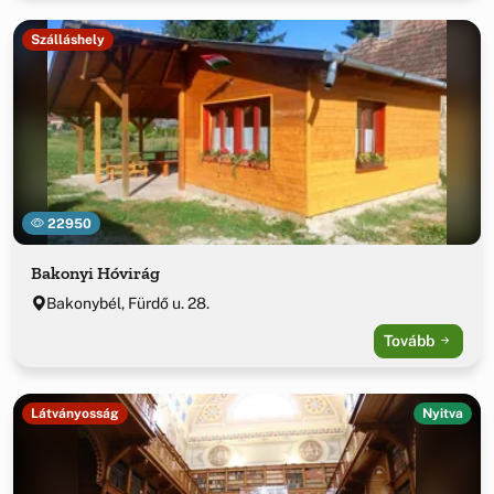
Szálláshely
22950
Bakonyi Hóvirág
Bakonybél, Fürdő u. 28.
Tovább
Látványosság
Nyitva