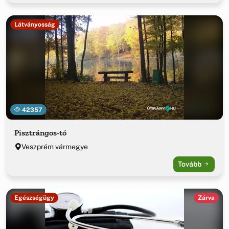
Látványosság
42357
Pisztrángos-tó
Veszprém vármegye
Tovább
Egészségügy
Zárva