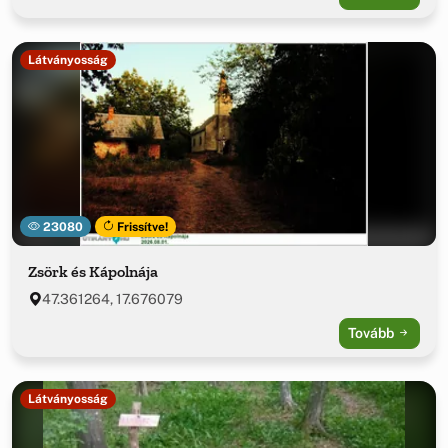
Látványosság
23080
Frissítve!
Zsörk és Kápolnája
47.361264, 17.676079
Tovább
Látványosság