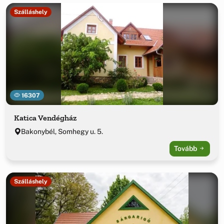
Szálláshely
16307
Katica Vendégház
Bakonybél, Somhegy u. 5.
Tovább
Szálláshely