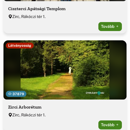
Ciszterci Apátsági Templom
Zirc, Rákóczi tér 1.
Tovább
Látványosság
37879
Zirci Arborétum
Zirc, Rákóczi tér 1.
Tovább