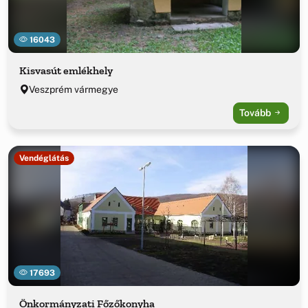
16043
Kisvasút emlékhely
Veszprém vármegye
Tovább
Vendéglátás
17693
Önkormányzati Főzőkonyha