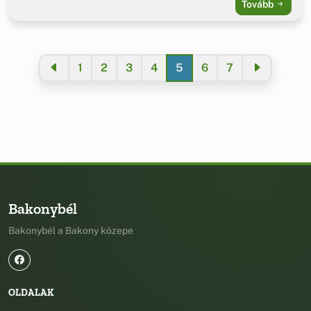
Tovább
1
2
3
4
5
6
7
Bakonybél
Bakonybél a Bakony közepe
OLDALAK