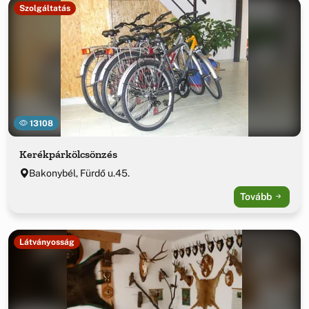
Szolgáltatás
13108
Kerékpárkölcsönzés
Bakonybél, Fürdő u.45.
Tovább
Látványosság