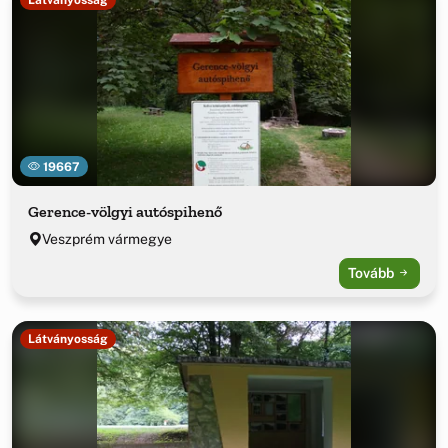
19667
Gerence-völgyi autóspihenő
Veszprém vármegye
Tovább
Látványosság