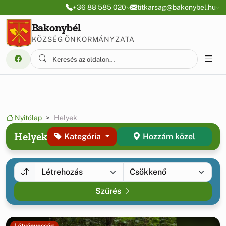
Ugrás a menüre
Ugrás a tartalomra
+36 88 585 020
titkarsag@bakonybel.hu
Bakonybél
KÖZSÉG ÖNKORMÁNYZATA
Nyitólap
Helyek
Helyek
Kategória
Hozzám közel
Szűrés
Látványosság