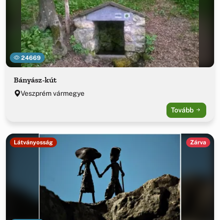
24669
Bányász-kút
Veszprém vármegye
Tovább
Látványosság
Zárva