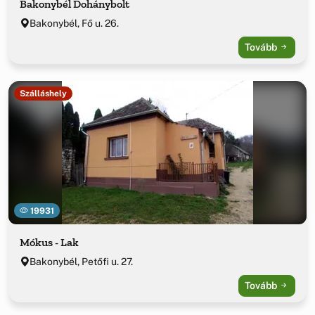
Bakonybél Dohánybolt
Bakonybél, Fő u. 26.
Tovább
Szálláshely
19931
Mókus - Lak
Bakonybél, Petőfi u. 27.
Tovább