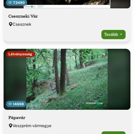
73490
Cseszneki Vár
Csesznek
Tovább
Látványosság
14698
Pápavár
Veszprém vármegye