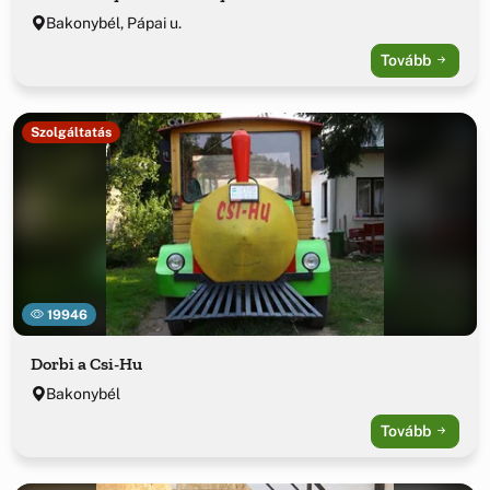
Bakonybél, Pápai u.
Tovább
Szolgáltatás
19946
Dorbi a Csi-Hu
Bakonybél
Tovább