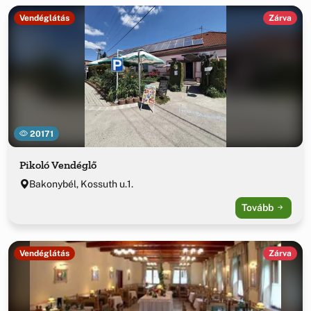
Vendéglátás
Zárva
20171
Pikoló Vendéglő
Bakonybél, Kossuth u.1.
Tovább
Vendéglátás
Zárva