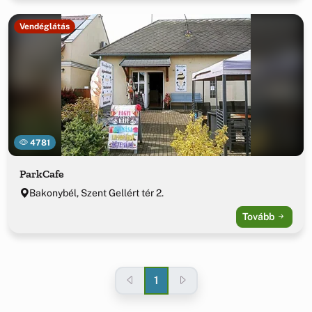
Vendéglátás
4781
ParkCafe
Bakonybél, Szent Gellért tér 2.
Tovább
1