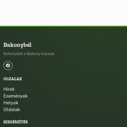
Bakonybél
Bakonybél a Bakony közepe
OLDALAK
Hírek
Események
Helyek
Oldalak
KIEGÉSZÍTÉS