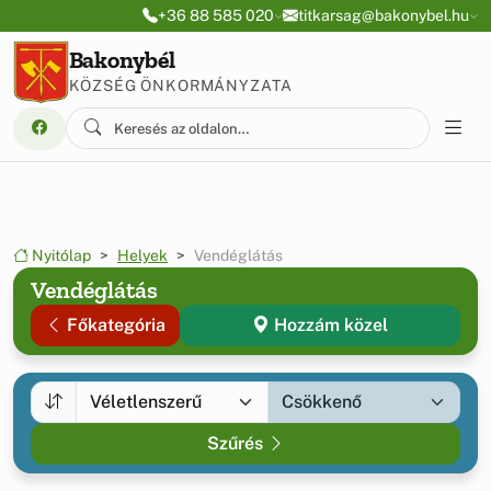
Ugrás a menüre
Ugrás a tartalomra
+36 88 585 020
titkarsag@bakonybel.hu
Bakonybél
KÖZSÉG ÖNKORMÁNYZATA
Nyitólap
Helyek
Vendéglátás
Vendéglátás
Főkategória
Hozzám közel
Szűrés