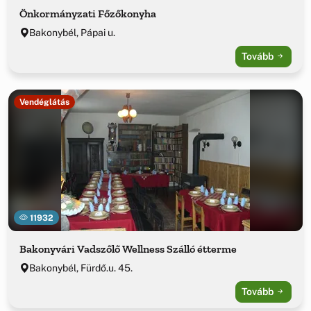
Önkormányzati Főzőkonyha
Bakonybél, Pápai u.
Tovább
Vendéglátás
11932
Bakonyvári Vadszőlő Wellness Szálló étterme
Bakonybél, Fürdő.u. 45.
Tovább