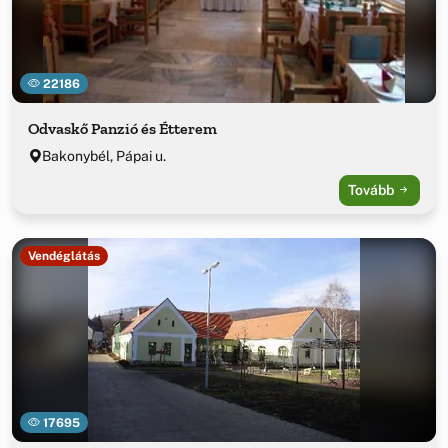
22186
Odvaskő Panzió és Étterem
Bakonybél, Pápai u.
Tovább
Vendéglátás
17695