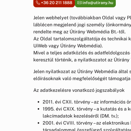
+36 20 211 1888
info@utirany.hu
Jelen webhelyet (továbbiakban Oldal vagy Pl
láblécen megjelenő jogi személy (önkormány
rendelte meg az Útirány Webmédia Bt.-től.
Az Oldal tartalomszolgáltatója és technikai 
UiWeb vagy Útirány Webmédia).
Mivel a teljes adatközlés és adatfeldolgozás 
keresztül történik, a nyilatkozatot az Útirán
Jelen nyilatkozat az Útirány Webmédia által 
előírásoknak való megfelelőségét támogatja 
Az adatkezelésre vonatkozó jogszabályok
2011. évi CXII. törvény – az információs
1995. évi CXIX. törvény – a kutatás és a 
lakcímadatok kezeléséről (DM. tv.);
2001. évi CVIII. törvény – az elektroniku
társadalommal összefüggő szolgáltatások