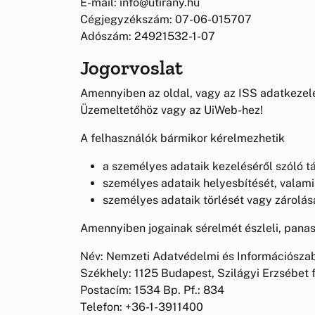
E-mail: info@utirany.hu
Cégjegyzékszám: 07-06-015707
Adószám: 24921532-1-07
Jogorvoslat
Amennyiben az oldal, vagy az ISS adatkezelé
Üzemeltetőhöz vagy az UiWeb-hez!
A felhasználók bármikor kérelmezhetik
a személyes adataik kezeléséről szóló 
személyes adataik helyesbítését, valami
személyes adataik törlését vagy zárolás
Amennyiben jogainak sérelmét észleli, panas
Név: Nemzeti Adatvédelmi és Információsz
Székhely: 1125 Budapest, Szilágyi Erzsébet 
Postacím: 1534 Bp. Pf.: 834
Telefon: +36-1-3911400