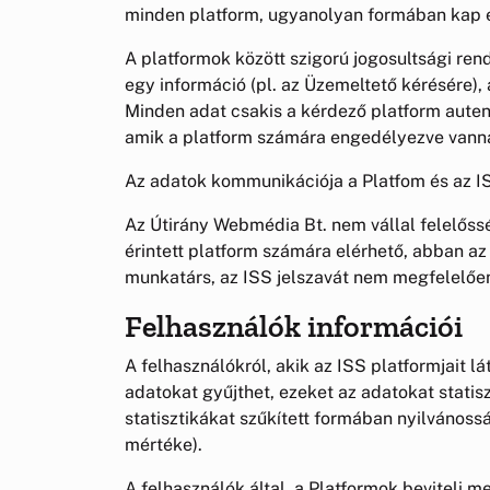
minden platform, ugyanolyan formában kap e
A platformok között szigorú jogosultsági ren
egy információ (pl. az Üzemeltető kérésére)
Minden adat csakis a kérdező platform auten
amik a platform számára engedélyezve vann
Az adatok kommunikációja a Platfom és az ISS 
Az Útirány Webmédia Bt. nem vállal felelőss
érintett platform számára elérhető, abban 
munkatárs, az ISS jelszavát nem megfelelően 
Felhasználók információi
A felhasználókról, akik az ISS platformjait 
adatokat gyűjthet, ezeket az adatokat statisz
statisztikákat szűkített formában nyilvánoss
mértéke).
A felhasználók által, a Platformok beviteli m