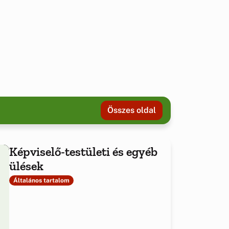
Összes oldal
Képviselő-testületi és egyéb
ülések
Általános tartalom