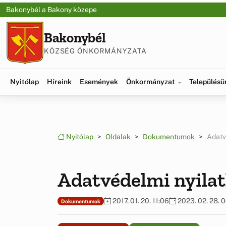
Ugrás a menüre
Ugrás a tartalomra
Bakonybél a Bakony közepe
Bakonybél
KÖZSÉG ÖNKORMÁNYZATA
Nyitólap
Híreink
Események
Önkormányzat
Település
Nyitólap
Oldalak
Dokumentumok
Adatv
Adatvédelmi nyila
2017. 01. 20. 11:06
2023. 02. 28. 
Dokumentumok