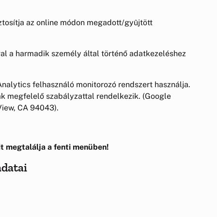
tosítja az online módon megadott/gyûjtött
val a harmadik személy által történő adatkezeléshez
nalytics felhasználó monitorozó rendszert használja.
k megfelelő szabályzattal rendelkezik. (Google
View, CA 94043).
t megtalálja a fenti menüben!
adatai