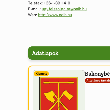
Telefax: +36-1-3911410
E-mail:
ugyfelszolgalat@naih.hu
Web:
http://www.naih.hu
Adatlapok
Bakonybé
Kiemelt
Általános tarta