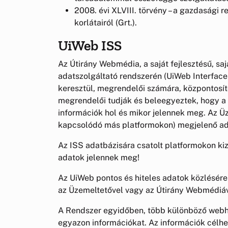
2008. évi XLVIII. törvény – a gazdasági 
korlátairól (Grt.).
UiWeb ISS
Az Útirány Webmédia, a saját fejlesztésű, sa
adatszolgáltató rendszerén (UiWeb Interfac
keresztül, megrendelői számára, központosíto
megrendelői tudják és beleegyeztek, hogy a s
információk hol és mikor jelennek meg. Az Üz
kapcsolódó más platformokon) megjelenő ada
Az ISS adatbázisára csatolt platformokon kiz
adatok jelennek meg!
Az UiWeb pontos és hiteles adatok közlésére
az Üzemeltetővel vagy az Útirány Webmédiáv
A Rendszer egyidőben, több különböző webhe
egyazon információkat. Az információk célhe