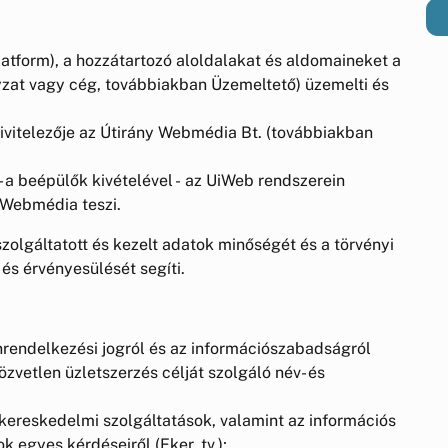
atform), a hozzátartozó aloldalakat és aldomaineket a
zat vagy cég, továbbiakban Üzemeltető) üzemelti és
kivitelezője az Útirány Webmédia Bt. (továbbiakban
- a beépülők kivételével - az UiWeb rendszerein
y Webmédia teszi.
szolgáltatott és kezelt adatok minőségét és a törvényi
és érvényesülését segíti.
 önrendelkezési jogról és az információszabadságról
közvetlen üzletszerzés célját szolgáló név- és
s kereskedelmi szolgáltatások, valamint az információs
 egyes kérdéseiről (Eker. tv.);