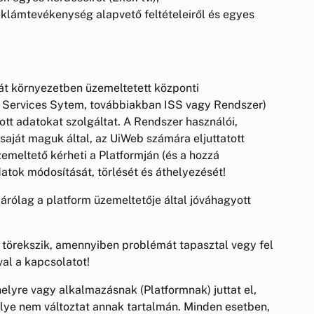
reklámtevékenység alapvető feltételeiről és egyes
ját környezetben üzemeltetett központi
e Services Sytem, továbbiakban ISS vagy Rendszer)
tt adatokat szolgáltat. A Rendszer használói,
aját maguk által, az UiWeb számára eljuttatott
emeltető kérheti a Platformján (és a hozzá
tok módosítását, törlését és áthelyezését!
árólag a platform üzemeltetője által jóváhagyott
 törekszik, amennyiben problémát tapasztal vegy fel
al a kapcsolatot!
lyre vagy alkalmazásnak (Platformnak) juttat el,
lye nem változtat annak tartalmán. Minden esetben,