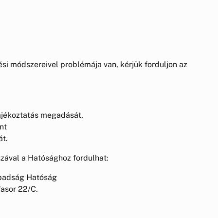
si módszereivel problémája van, kérjük forduljon az
tájékoztatás megadását,
nt
át.
zával a Hatósághoz fordulhat:
abadság Hatóság
fasor 22/C.