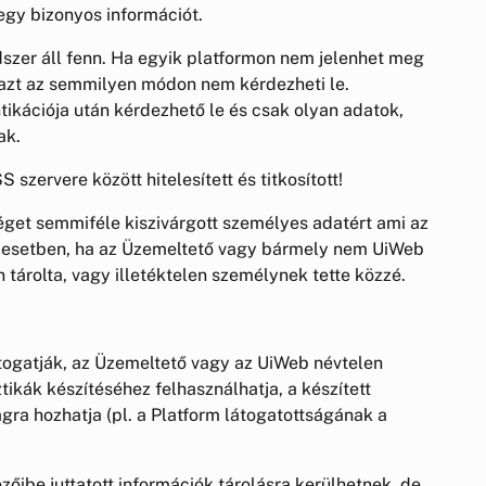
gy bizonyos információt.
dszer áll fenn. Ha egyik platformon nem jelenhet meg
, azt az semmilyen módon nem kérdezheti le.
tikációja után kérdezhető le és csak olyan adatok,
ak.
szervere között hitelesített és titkosított!
éget semmiféle kiszivárgott személyes adatért ami az
az esetben, ha az Üzemeltető vagy bármely nem UiWeb
tárolta, vagy illetéktelen személynek tette közzé.
látogatják, az Üzemeltető vagy az UiWeb névtelen
tikák készítéséhez felhasználhatja, a készített
ágra hozhatja (pl. a Platform látogatottságának a
ezőibe juttatott információk tárolásra kerülhetnek, de