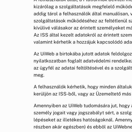
kizárólag a szolgáltatások megfelelő működé
addig tárol a felhasználók által manuálisan,
szolgáltatások működéséhez az feltétlenül 
kívülivé válásakor az érintett személyeket m
Az ISS által kezelt adatokról az érintett sz
valamint kérhetik a hozzájuk kapcsolódó ada
Az UiWeb a birtokába jutott adatok feldolgo
nyilatkozatban foglalt adatvédelmi rendelke
az ügyfél az adatai feltöltésével és a szolgál
meg.
A felhasználók kérhetik, hogy minden általuk 
kerüljön az ISS-ből, vagy az Üzemeltető más
Amennyiben az UiWeb tudomására jut, hogy a
személy jogait vagy jogszabályt sért, a szol
lépéseket az illetékes hatóságoknál. Amenny
részben akár egészben) és ebbõl az UiWebne