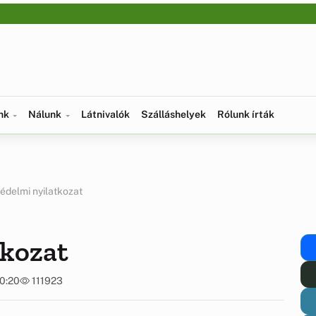
ünk
Nálunk
Látnivalók
Szálláshelyek
Rólunk írták
édelmi nyilatkozat
tkozat
00:20
111923