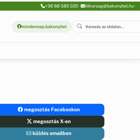
+36 88 585 020
titkarsag@bakonybel.hu
mindennap.bakonybel
megosztás Facebookon
megosztás X-en
küldés emailben