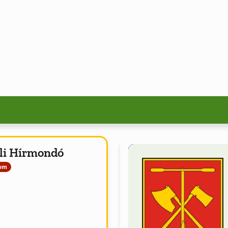
li Hírmondó
lom