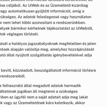
se céljából. Az UiWeb és az Üzemeltető kizárólag
 vagy automatikusan gyűjtött információt, amíg a
szükséges. Az adatok feleslegessé vagy használaton
ár nem lehet többi azonosítani a rendszerünkben.
emélyek bármikor kérhetnek tájékoztatást az UiWebtől,
tok végleges törlését.
zását a hatályos jogszabályoknak megfelelõen és jelen
zések alapján valósítja meg, amelyhez hozzájárulását
tató által nyújtott szolgáltatás igénybevételével adja
bevitt, közzéadott, beszolgáltatott információ törlésre
 rendszereiből.
 felhasználó által megadott adatok harmadik
gáltatónak jogában áll megtenni a szükséges
iben az ügyfél nem a saját adatait adja meg (akár
k vagy az Üzemeltetőnek kára keletkezik, akkor