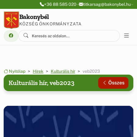
Ugrás a menüre
Ugrás a tartalomra
+36 88 585 020
titkarsag@bakonybel.hu
Bakonybél
KÖZSÉG ÖNKORMÁNYZATA
Nyitólap
Hírek
Kulturális hír
veb2023
Kulturális hír, veb2023
Összes