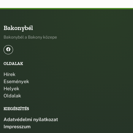
Bakonybél
Bakonybél a Bakony közepe
OLDALAK
Hírek
Események
Helyek
Oldalak
KIEGÉSZÍTÉS
Adatvédelmi nyilatkozat
Impresszum