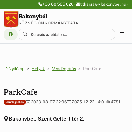
Ugrás a menüre
Ugrás a tartalomra
+36 88 585 020
titkarsag@bakonybel.hu
Bakonybél
KÖZSÉG ÖNKORMÁNYZATA
Nyitólap
Helyek
Vendéglátás
ParkCafe
ParkCafe
2023. 08. 07. 22:06
2025. 12. 22. 14:01
4781
Vendéglátás
Bakonybél, Szent Gellért tér 2.