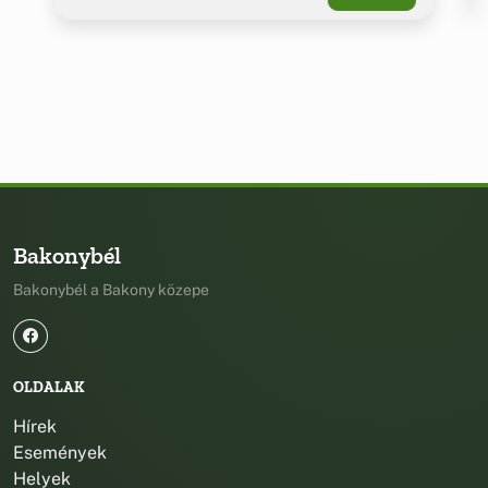
Bakonybél
Bakonybél a Bakony közepe
OLDALAK
Hírek
Események
Helyek