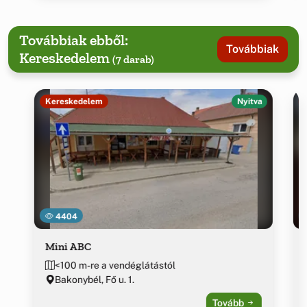
Továbbiak ebből:
Továbbiak
Kereskedelem
(7 darab)
Kereskedelem
Nyitva
4404
Mini ABC
<100 m-re a vendéglátástól
Bakonybél, Fő u. 1.
Tovább