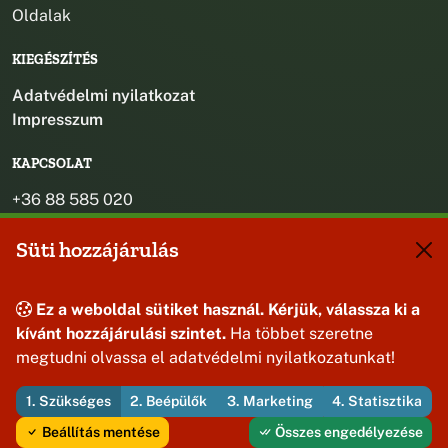
Oldalak
KIEGÉSZÍTÉS
Adatvédelmi nyilatkozat
Impresszum
KAPCSOLAT
+36 88 585 020
+36 30 442 8024
Süti hozzájárulás
titkarsag@bakonybel.hu
jegyzo@bakonybel.hu
polgarmester@bakonybel.hu
Ez a weboldal sütiket használ. Kérjük, válassza ki a
8427 Bakonybél, Pápai u. 7.
kívánt hozzájárulási szintet.
Ha többet szeretne
megtudni olvassa el adatvédelmi nyilatkozatunkat!
1. Szükséges
2. Beépülők
3. Marketing
4. Statisztika
© 2026 Bakonybél Község Önkormányzata — Minden jog
fenntartva
Beállítás mentése
Összes engedélyezése