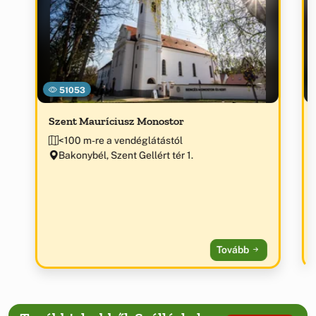
51053
Szent Mauríciusz Monostor
<100 m-re a vendéglátástól
Bakonybél, Szent Gellért tér 1.
Tovább