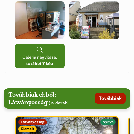
Galéria nagyítása:
további 7 kép
Továbbiak ebből:
Továbbiak
Látványosság
(12 darab)
Látványosság
Nyitva
Kiemelt