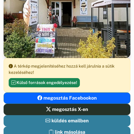
A térkép megjelenítéséhez hozzá kell járulnia a sütik
kezeléséhez!
Külső források engedélyezése!
megosztás Facebookon
megosztás X-en
küldés emailben
link másolása