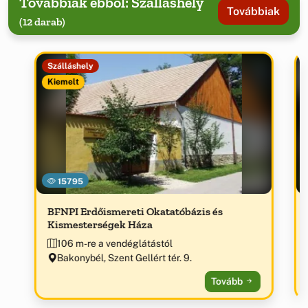
Továbbiak ebből: Szálláshely
Továbbiak
(12 darab)
Szálláshely
Kiemelt
15795
BFNPI Erdőismereti Okatatóbázis és
Kismesterségek Háza
106 m-re a vendéglátástól
Bakonybél, Szent Gellért tér. 9.
Tovább