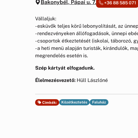
Bakonybél, Pápai u. 7.
+36 88 585 071
Vállaljuk:
- esküvők teljes körű lebonyolítását, az ünnep
- rendezvényeken állófogadások, ünnepi ebéd
- csoportok étkeztetését (iskolai, táborozó, 
- a heti menü alapján turisták, kirándulók, 
megrendelés esetén is.
Szép kártyát elfogadunk.
Élelmezésvezető:
Hüll Lászlóné
Közétkeztetés
Faluház
Címkék: