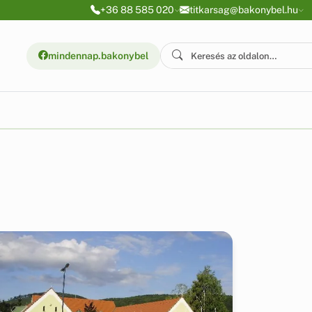
+36 88 585 020
titkarsag@bakonybel.hu
mindennap.bakonybel