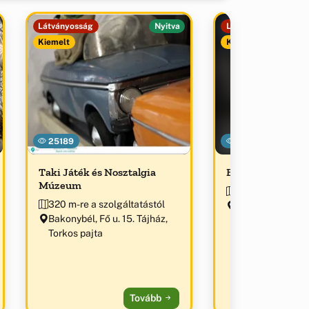
Látványosság
Nyitva
Látványosság
Kiemelt
Kiemelt
25189
47483
Taki Játék és Nosztalgia
Bakonybéli Tájh
Múzeum
336 m-re a szolg
320 m-re a szolgáltatástól
Bakonybél, Fő u.
Bakonybél, Fő u. 15. Tájház,
Torkos pajta
Tovább