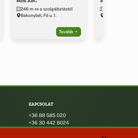
Mini ABC
Mini COOP ABC
246 m-re a szolgáltatástól
365 m-re a szolg
Bakonybél, Fő u. 1.
Bakonybél, Pápai
Tovább
KAPCSOLAT
+36 88 585 020
+36 30 442 8024
titkarsag@bakonybel.hu
jegyzo@bakonybel.hu