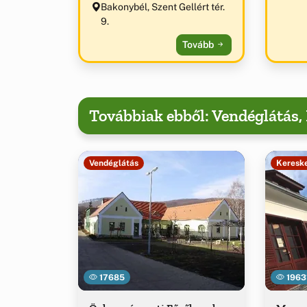
Bakonybél, Szent Gellért tér.
9.
Tovább
Továbbiak ebből: Vendéglátás
Vendéglátás
Keresk
17685
1963