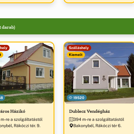
2 darab)
shely
Szálláshely
t
Kiemelt
58
19520
áros Házikó
Dublecz Vendégház
m-re a szolgáltatástól
394 m-re a szolgáltatástól
nybél, Rákóczi tér. 9.
Bakonybél, Rákóczi tér 6.