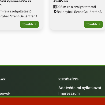
ori Ajándékbolt és
ParkCafe
ó
223 m-re a szolgáltatástól
m-re a szolgáltatástól
Bakonybél, Szent Gellért tér 2.
ybél, Szent Gellért tér. 1.
Tovább
Tovább
LAK
KIEGÉSZÍTÉS
Adatvédelmi nyilatkozat
ények
Impresszum
ek
ak