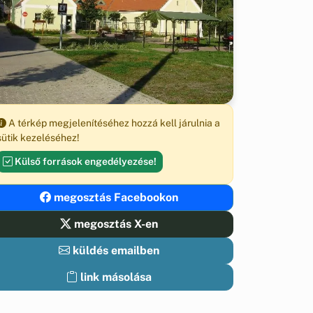
A térkép megjelenítéséhez hozzá kell járulnia a
sütik kezeléséhez!
Külső források engedélyezése!
megosztás Facebookon
megosztás X-en
küldés emailben
link másolása