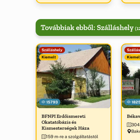
birtokosa.
Továbbiak ebből: Szálláshely
(1
Szálláshely
Szállá
Kiemelt
Kiemel
15793
182
BFNPI Erdőismereti
Békav
Okatatóbázis és
304 
Kismesterségek Háza
Bako
159 m-re a szolgáltatástól