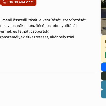
+36 30 464 2775
i menü összeállítását, elkészítését, szervírozását
ek, vacsorák elkészítését és lebonyolítását
gyermek és felnőtt csoportok)
magánszemélyek étkeztetését, akár helyszíni