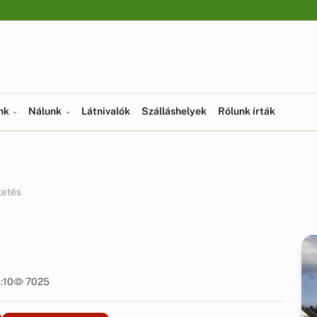
ünk
Nálunk
Látnivalók
Szálláshelyek
Rólunk írták
tetés
:10
7025