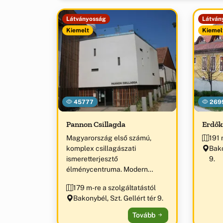
Látványosság
Látván
Kiemelt
Kiemel
45777
269
Pannon Csillagda
Erdők
Magyarország első számú,
191 
komplex csillagászati
Bako
ismeretterjesztő
9.
élménycentruma. Modern
távcsőpark, 3D-s planetáriumi
179 m-re a szolgáltatástól
show, interaktív űrkutatási és
Bakonybél, Szt. Gellért tér 9.
csillagászati kiállítás. „Az év
ökoturisztikai
Tovább
látogatóközpontja 2012” díj