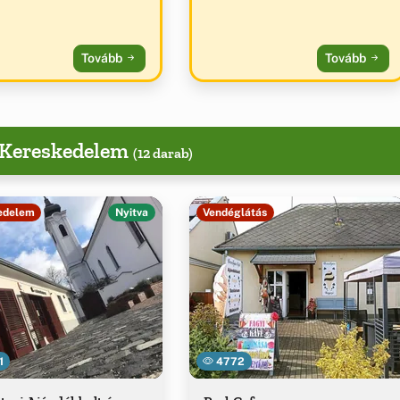
Tovább
Tovább
, Kereskedelem
(12 darab)
edelem
Nyitva
Vendéglátás
1
4772