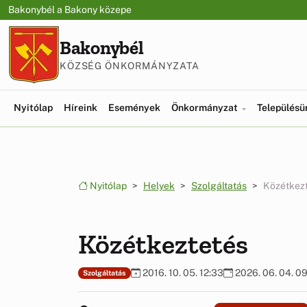
Ugrás a menüre
Ugrás a tartalomra
Bakonybél a Bakony közepe
Bakonybél
KÖZSÉG ÖNKORMÁNYZATA
Nyitólap
Híreink
Események
Önkormányzat
Település
Nyitólap
Helyek
Szolgáltatás
Közétkez
Közétkeztetés
2016. 10. 05. 12:33
2026. 06. 04. 09
Szolgáltatás