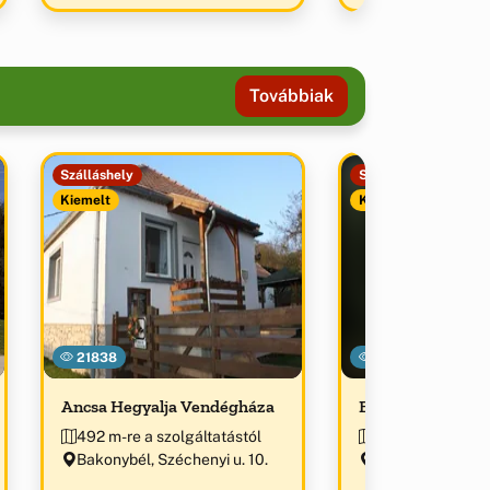
Továbbiak
Szálláshely
Szálláshely
Kiemelt
Kiemelt
21838
20001
Ancsa Hegyalja Vendégháza
Bakonyvári Ven
492 m-re a szolgáltatástól
492 m-re a szolg
Bakonybél, Széchenyi u. 10.
Bakonybél, Pápai