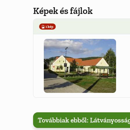
Képek és fájlok
1 kép
Továbbiak ebből: Látványossá