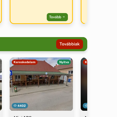
Tovább
Továbbiak
Kereskedelem
Nyitva
Kereskedelem
4402
14353