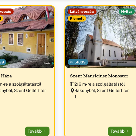
yosság
Látványosság
Nyitva
t
Kiemelt
99
51039
 Háza
Szent Mauríciusz Monostor
m-re a szolgáltatástól
216 m-re a szolgáltatástól
nybél, Szent Gellért tér
Bakonybél, Szent Gellért tér
1.
Tovább
Tovább