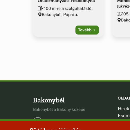
Önkormányzati Főzőkonyha
Monost
Kávéz
<100 m-re a szolgáltatástól
205 
Bakonybél, Pápai u.
Bakon
Tovább
Bakonybél
OLDA
Hírek
Bakonybél a Bakony közepe
Esem
Hely
Oldal