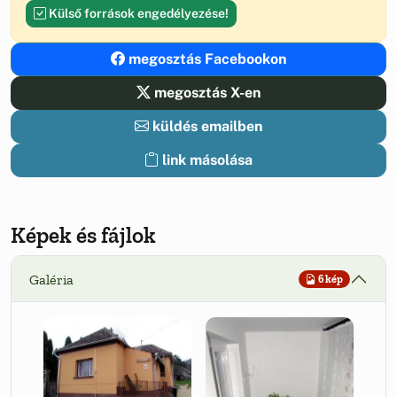
Külső források engedélyezése!
megosztás Facebookon
megosztás X-en
küldés emailben
link másolása
Képek és fájlok
Galéria
6 kép