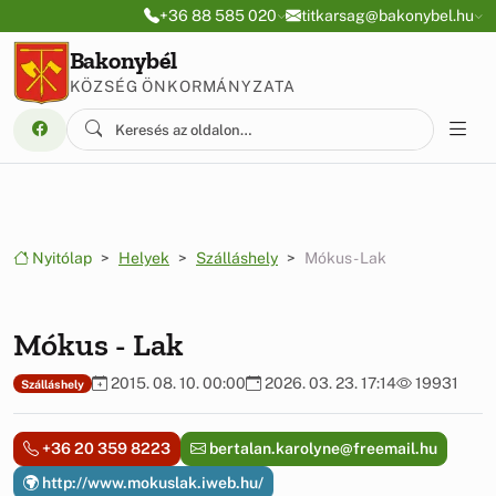
Ugrás a menüre
Ugrás a tartalomra
+36 88 585 020
titkarsag@bakonybel.hu
Bakonybél
KÖZSÉG ÖNKORMÁNYZATA
Nyitólap
Helyek
Szálláshely
Mókus - Lak
Mókus - Lak
2015. 08. 10. 00:00
2026. 03. 23. 17:14
19931
Szálláshely
+36 20 359 8223
bertalan.karolyne@freemail.hu
http://www.mokuslak.iweb.hu/