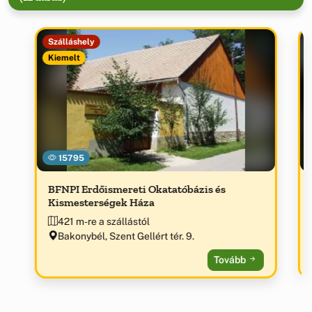
Szálláshely
Kiemelt
15795
BFNPI Erdőismereti Okatatóbázis és
Kismesterségek Háza
421 m-re a szállástól
Bakonybél, Szent Gellért tér. 9.
Tovább