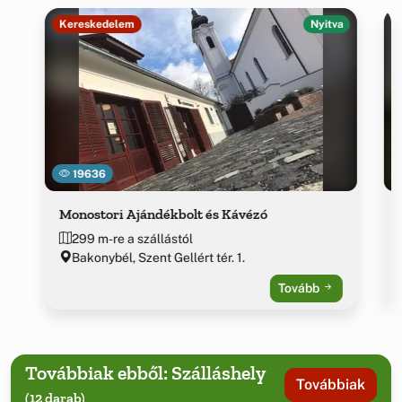
Kereskedelem
Nyitva
19636
Monostori Ajándékbolt és Kávézó
299 m-re a szállástól
Bakonybél, Szent Gellért tér. 1.
Tovább
Továbbiak ebből: Szálláshely
Továbbiak
(12 darab)