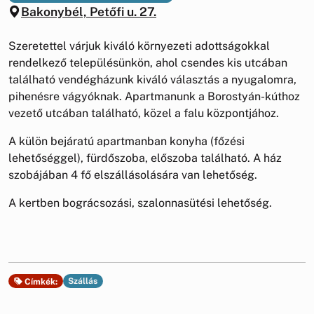
Bakonybél, Petőfi u. 27.
Szeretettel várjuk kiváló környezeti adottságokkal
rendelkező településünkön, ahol csendes kis utcában
található vendégházunk kiváló választás a nyugalomra,
pihenésre vágyóknak. Apartmanunk a Borostyán-kúthoz
vezető utcában található, közel a falu központjához.
A külön bejáratú apartmanban konyha (főzési
lehetőséggel), fürdőszoba, előszoba található. A ház
szobájában 4 fő elszállásolására van lehetőség.
A kertben bográcsozási, szalonnasütési lehetőség.
Szállás
Címkék: