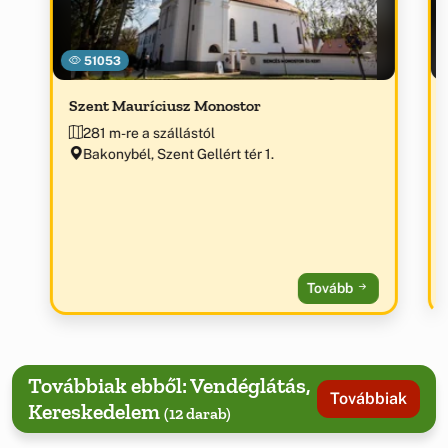
51053
Szent Mauríciusz Monostor
281 m-re a szállástól
Bakonybél, Szent Gellért tér 1.
Tovább
Továbbiak ebből: Vendéglátás,
Továbbiak
Kereskedelem
(12 darab)