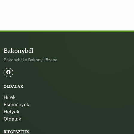
Bakonybél
Bakonybél a Bakony közepe
OLDALAK
Hírek
Események
Helyek
Oldalak
KIEGÉSZÍTÉS