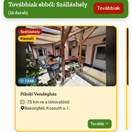
Továbbiak ebből: Szálláshely
Továbbiak
(12 darab)
Szálláshely
Kiemelt
7248
Pikoló Vendégház
~7.5 km-re a látnivalótól
Bakonybél, Kossuth u. 1.
Tovább