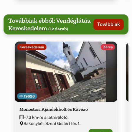
Továbbiak ebből: Vendéglátás,
Továbbiak
Kereskedelem
(12 darab)
Kereskedelem
Zárva
19626
Monostori Ajándékbolt és Kávézó
~7.3 km-re a látnivalótól
Bakonybél, Szent Gellért tér. 1.