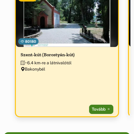
80180
Szent-kút (Borostyán-kút)
~6.4 km-re a látnivalótól
Bakonybél
Tovább