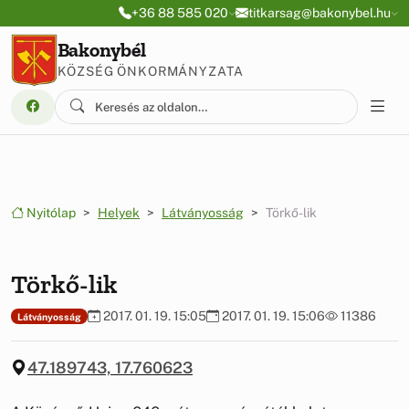
Ugrás a menüre
Ugrás a tartalomra
+36 88 585 020
titkarsag@bakonybel.hu
Bakonybél
KÖZSÉG ÖNKORMÁNYZATA
Nyitólap
Helyek
Látványosság
Törkő-lik
Törkő-lik
2017. 01. 19. 15:05
2017. 01. 19. 15:06
11386
Látványosság
47.189743, 17.760623