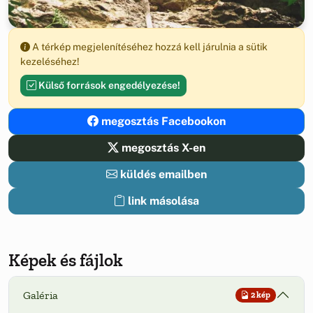
A térkép megjelenítéséhez hozzá kell járulnia a sütik
kezeléséhez!
Külső források engedélyezése!
megosztás Facebookon
megosztás X-en
küldés emailben
link másolása
Képek és fájlok
Galéria
2 kép