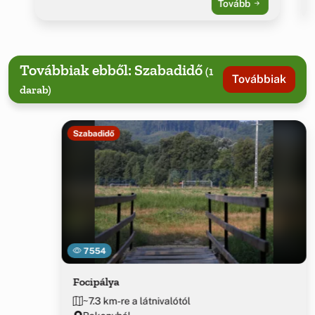
Tovább
Továbbiak ebből: Szabadidő
(1
Továbbiak
darab)
Szabadidő
7554
Focipálya
~7.3 km-re a látnivalótól