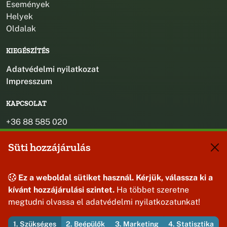
Események
Helyek
Oldalak
KIEGÉSZÍTÉS
Adatvédelmi nyilatkozat
Impresszum
KAPCSOLAT
+36 88 585 020
+36 30 442 8024
Süti hozzájárulás
titkarsag@bakonybel.hu
jegyzo@bakonybel.hu
polgarmester@bakonybel.hu
Ez a weboldal sütiket használ. Kérjük, válassza ki a
8427 Bakonybél, Pápai u. 7.
kívánt hozzájárulási szintet.
Ha többet szeretne
megtudni olvassa el adatvédelmi nyilatkozatunkat!
1. Szükséges
2. Beépülők
3. Marketing
4. Statisztika