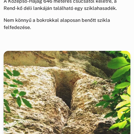
A Középső-Hajag 646 méteres csúcsától keletre, a
Rend-kő déli lankáján található egy sziklahasadék.
Nem könnyű a bokrokkal alaposan benőtt szikla
felfedezése.