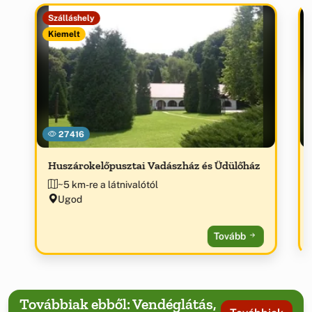
Szálláshely
Kiemelt
27416
Huszárokelőpusztai Vadászház és Üdülőház
~5 km-re a látnivalótól
Ugod
Tovább
Továbbiak ebből: Vendéglátás,