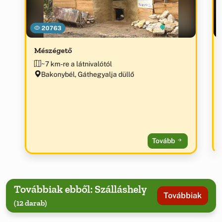
20763
Mészégető
~7 km-re a látnivalótól
Bakonybél, Gáthegyalja düllő
Tovább
Továbbiak ebből: Szálláshely
Továbbiak
(12 darab)