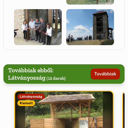
Továbbiak ebből:
Továbbiak
Látványosság
(12 darab)
Látványosság
Kiemelt