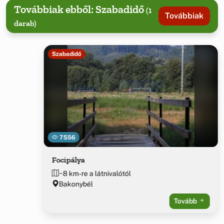
Továbbiak ebből: Szabadidő
(1
Továbbiak
darab)
Szabadidő
7556
Focipálya
~8 km-re a látnivalótól
Bakonybél
Tovább