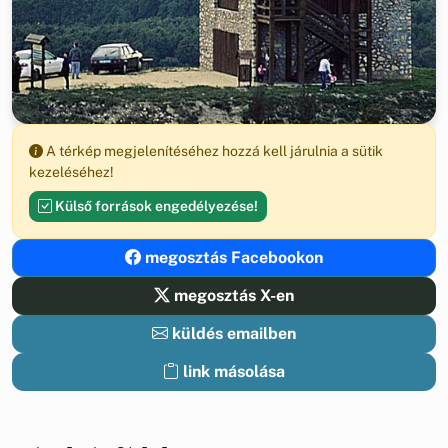
A térkép megjelenítéséhez hozzá kell járulnia a sütik
kezeléséhez!
Külső források engedélyezése!
megosztás Facebookon
megosztás X-en
küldés emailben
link másolása