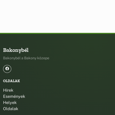
Bakonybél
Bakonybél a Bakony közepe
OLDALAK
Hírek
Események
Helyek
Oldalak