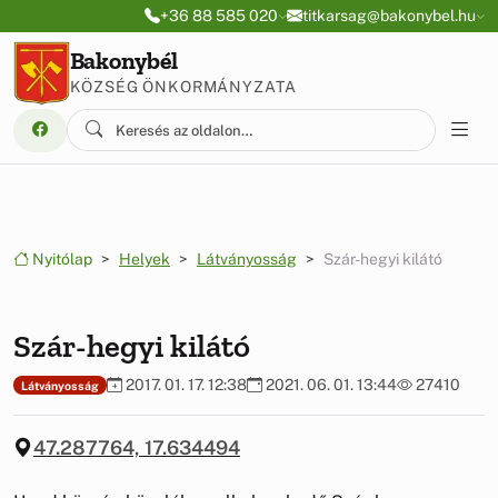
Ugrás a menüre
Ugrás a tartalomra
+36 88 585 020
titkarsag@bakonybel.hu
Bakonybél
KÖZSÉG ÖNKORMÁNYZATA
Nyitólap
Helyek
Látványosság
Szár-hegyi kilátó
Szár-hegyi kilátó
2017. 01. 17. 12:38
2021. 06. 01. 13:44
27410
Látványosság
47.287764, 17.634494