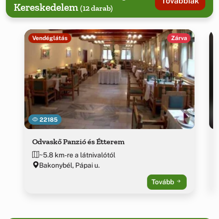
Továbbiak
Kereskedelem
(12 darab)
Vendéglátás
Zárva
22185
Odvaskő Panzió és Étterem
~5.8 km-re a látnivalótól
Bakonybél, Pápai u.
Tovább