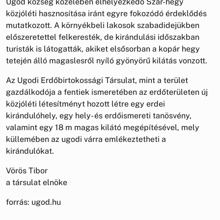
Ugod község közelében elhelyezkedő Szár-hegy
közjóléti hasznosítása iránt egyre fokozódó érdeklődés
mutatkozott. A környékbeli lakosok szabadidejükben
előszeretettel felkeresték, de kirándulási időszakban
turisták is látogatták, akiket elsősorban a kopár hegy
tetején álló magaslesről nyíló gyönyörű kilátás vonzott.
Az Ugodi Erdőbirtokossági Társulat, mint a terület
gazdálkodója a fentiek ismeretében az erdőterületen új
közjóléti létesítményt hozott létre egy erdei
kirándulóhely, egy hely- és erdőismereti tanösvény,
valamint egy 18 m magas kilátó megépítésével, mely
küllemében az ugodi várra emlékeztetheti a
kirándulókat.
Vörös Tibor
a társulat elnöke
forrás: ugod.hu