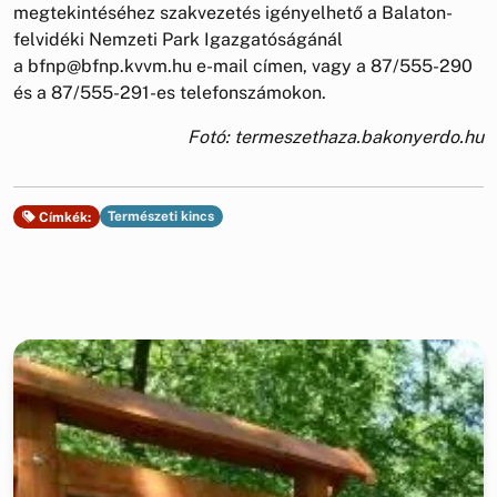
megtekintéséhez szakvezetés igényelhető a Balaton-
felvidéki Nemzeti Park Igazgatóságánál
a bfnp@bfnp.kvvm.hu e-mail címen, vagy a 87/555-290
és a 87/555-291-es telefonszámokon.
Fotó: termeszethaza.bakonyerdo.hu
Természeti kincs
Címkék: