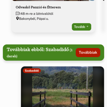
Odvaskő Panzió és Étterem
148 m-re a látnivalótól
Bakonybél, Pápai u.
Tovább
Továbbiak ebből: Szabadidő
(1
Továbbiak
darab)
Szabadidő