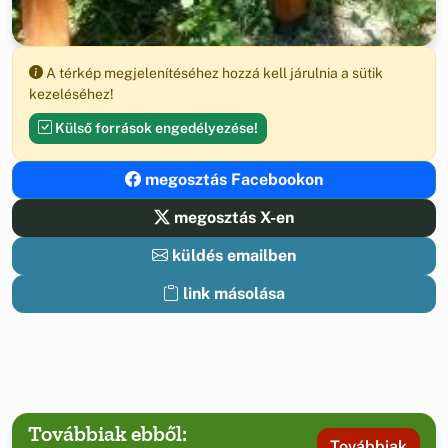
A térkép megjelenítéséhez hozzá kell járulnia a sütik
kezeléséhez!
Külső források engedélyezése!
megosztás Facebookon
megosztás X-en
küldés emailben
link másolása
Továbbiak ebből:
Továbbiak