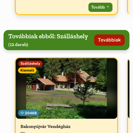
Tovább
Továbbiak ebből: Szálláshely
Továbbiak
(12 darab)
Szálláshely
Kiemelt
20468
Bakonyújvár Vendégház