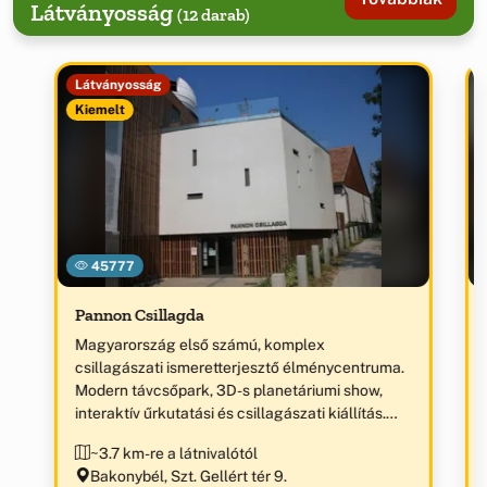
Látványosság
(12 darab)
Látványosság
Kiemelt
45777
Pannon Csillagda
Magyarország első számú, komplex
csillagászati ismeretterjesztő élménycentruma.
Modern távcsőpark, 3D-s planetáriumi show,
interaktív űrkutatási és csillagászati kiállítás.
„Az év ökoturisztikai látogatóközpontja 2012” díj
~3.7 km-re a látnivalótól
birtokosa.
Bakonybél, Szt. Gellért tér 9.