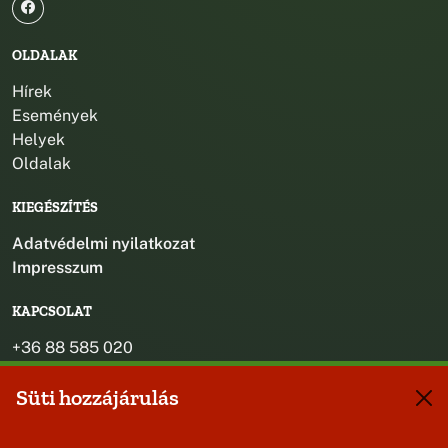
OLDALAK
Hírek
Események
Helyek
Oldalak
KIEGÉSZÍTÉS
Adatvédelmi nyilatkozat
Impresszum
KAPCSOLAT
+36 88 585 020
+36 30 442 8024
Süti hozzájárulás
titkarsag@bakonybel.hu
jegyzo@bakonybel.hu
polgarmester@bakonybel.hu