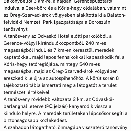
Bakonybéltől 3 km-re, a hajdani Gerencepusztáról
indulva, a Cser-börc és a Kőris-hegy oldalában, valamint
az Öreg-Szarvad-árok völgyében alakította ki a Balaton-
felvidéki Nemzeti Park Igazgatósága a Boroszlán
tanösvényt.
A tanösvény az Odvaskő Hotel előtti parkolóból, a
Gerence-völgyi kirándulóközpontból, 240 m-es
magasságból indul, és 7 km-en keresztül, meredek
kaptatókkal, majd lapos fennsíkokkal kapaszkodik fel a
Kőris-hegy tetőrégiójába, mintegy 540 m-es
magasságba, majd az Öreg-Szarvad-árok völgyében
ereszkedik le újra az autóspihenőhöz. A körút során 8
tájékoztató tábla ismerteti meg a látogatót a terület
természeti értékeivel.
A tanösvény rövidebb változata 2 km, az Odvaskői-
barlangnál letérve (PΩ jelzés) kanyarodik vissza a
kiinduló helyre. A meredek területeken lépcsősor segíti a
biztonságosabb közlekedést.
A szabadon látogatható, önmagába visszatérő tanösvény