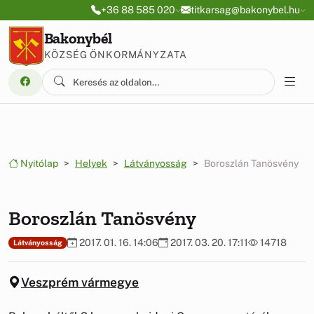
Ugrás a menüre
Ugrás a tartalomra
+36 88 585 020
titkarsag@bakonybel.hu
Bakonybél
KÖZSÉG ÖNKORMÁNYZATA
Nyitólap
Helyek
Látványosság
Boroszlán Tanösvény
Boroszlán Tanösvény
2017. 01. 16. 14:06
2017. 03. 20. 17:11
14718
Látványosság
Veszprém vármegye