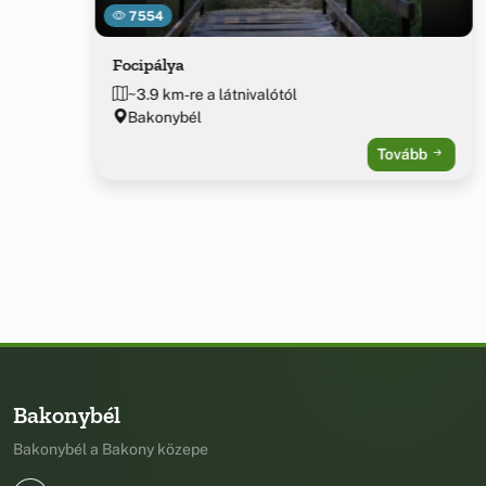
7554
Focipálya
~3.9 km-re a látnivalótól
Bakonybél
Tovább
Bakonybél
Bakonybél a Bakony közepe