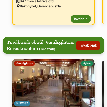
947 m-re a látnivalótól
Bakonybél, Gerencepuszta
Tovább
Továbbiak ebből: Vendéglátás,
Továbbiak
Kereskedelem
(12 darab)
Vendéglátás
Nyitva
22182