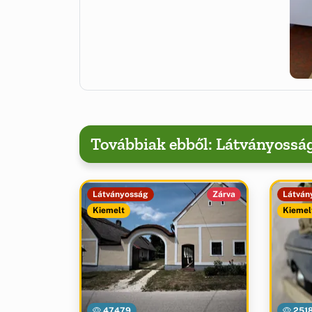
Továbbiak ebből: Látványossá
Látványosság
Zárva
Látván
Kiemelt
Kiemel
47479
251