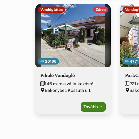
Vendéglátás
Zárva
Vendég
20166
4771
Pikoló Vendéglő
ParkC
146 m-re a vállalkozástól
221 
Bakonybél, Kossuth u.1.
Bakon
Tovább