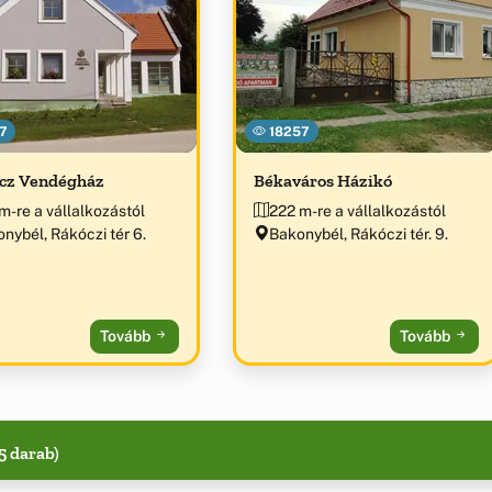
7
18257
cz Vendégház
Békaváros Házikó
m-re a vállalkozástól
222 m-re a vállalkozástól
nybél, Rákóczi tér 6.
Bakonybél, Rákóczi tér. 9.
Tovább
Tovább
5 darab)