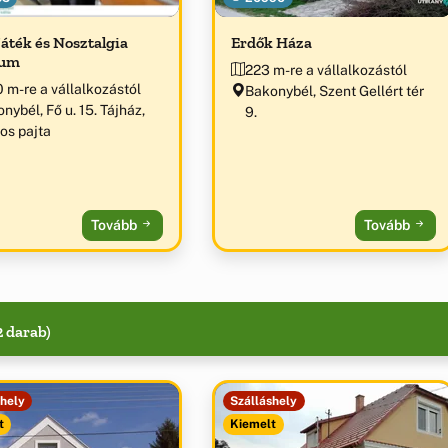
Játék és Nosztalgia
Erdők Háza
um
223 m-re a vállalkozástól
 m-re a vállalkozástól
Bakonybél, Szent Gellért tér
nybél, Fő u. 15. Tájház,
9.
os pajta
Tovább
Tovább
2 darab)
shely
Szálláshely
t
Kiemelt