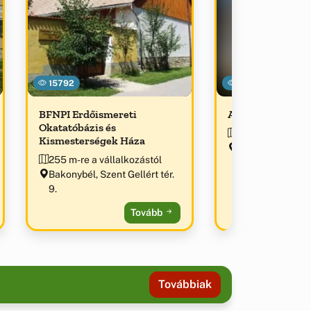
15792
21837
BFNPI Erdőismereti
Ancsa Hegyalja 
Okatatóbázis és
411 m-re a válla
Kismesterségek Háza
Bakonybél, Széch
255 m-re a vállalkozástól
Bakonybél, Szent Gellért tér.
9.
Tovább
Továbbiak