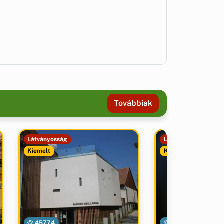
Továbbiak
Látványosság
Látványosság
Kiemelt
Kiemelt
45774
51037