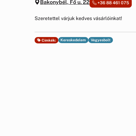
Bakonybél, Fő u. 22
+36 88 461 075
Szeretettel várjuk kedves vásárlóinkat!
Kereskedelem
Vegyesbolt
Címkék: