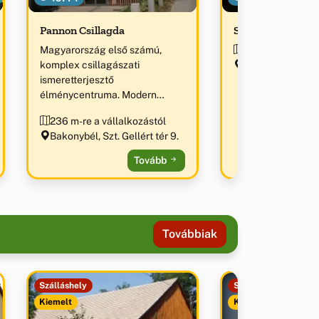
Pannon Csillagda
Szent Maurícius
Magyarország első számú,
280 m-re a válla
komplex csillagászati
Bakonybél, Szent
ismeretterjesztő
1.
élménycentruma. Modern
távcsőpark, 3D-s planetáriumi
236 m-re a vállalkozástól
show, interaktív űrkutatási és
Bakonybél, Szt. Gellért tér 9.
csillagászati kiállítás. „Az év
ökoturisztikai
Tovább
látogatóközpontja 2012” díj
birtokosa.
Továbbiak
Szálláshely
Szálláshely
Kiemelt
Kiemelt