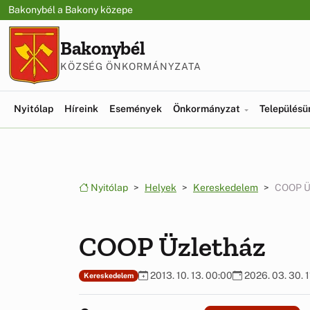
Ugrás a menüre
Ugrás a tartalomra
Bakonybél a Bakony közepe
Bakonybél
KÖZSÉG ÖNKORMÁNYZATA
Nyitólap
Híreink
Események
Önkormányzat
Település
Nyitólap
Helyek
Kereskedelem
COOP Ü
COOP Üzletház
2013. 10. 13. 00:00
2026. 03. 30. 1
Kereskedelem