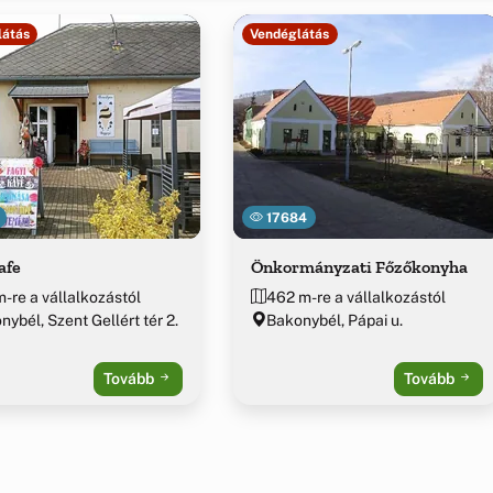
látás
Vendéglátás
17684
afe
Önkormányzati Főzőkonyha
m-re a vállalkozástól
462 m-re a vállalkozástól
ybél, Szent Gellért tér 2.
Bakonybél, Pápai u.
Tovább
Tovább