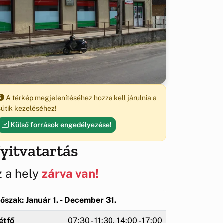
A térkép megjelenítéséhez hozzá kell járulnia a
sütik kezeléséhez!
Külső források engedélyezése!
yitvatartás
z a hely
zárva van!
dőszak: Január 1. - December 31.
étfő
07:30 - 11:30, 14:00 - 17:00