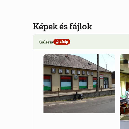
Képek és fájlok
Galéria
4 kép