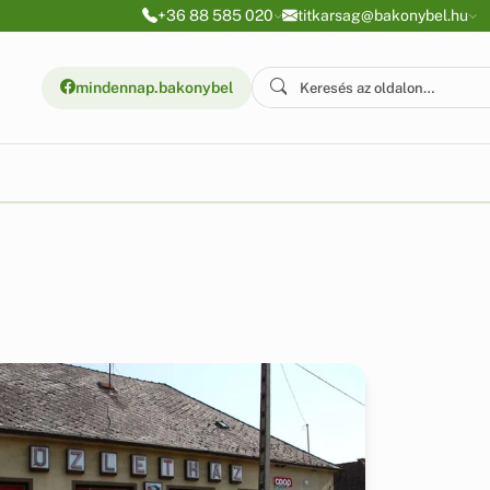
+36 88 585 020
titkarsag@bakonybel.hu
mindennap.bakonybel