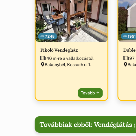
7248
1951
Pikoló Vendégház
Duble
146 m-re a vállalkozástól
197 
Bakonybél, Kossuth u. 1.
Bako
Tovább
Továbbiak ebből: Vendéglátás
(