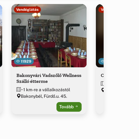
Vendéglátás
Vendéglátás
11929
22179
Bakonyvári Vadszőlő Wellness
Odvaskő Panzió é
Szálló étterme
~3.7 km-re a váll
~1 km-re a vállalkozástól
Bakonybél, Pápai
Bakonybél, Fürdő.u. 45.
Tovább