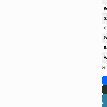
K
S
C
P
S
V
Jel