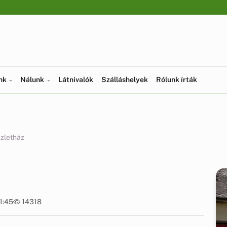
ünk
Nálunk
Látnivalók
Szálláshelyek
Rólunk írták
zletház
1:45
14318