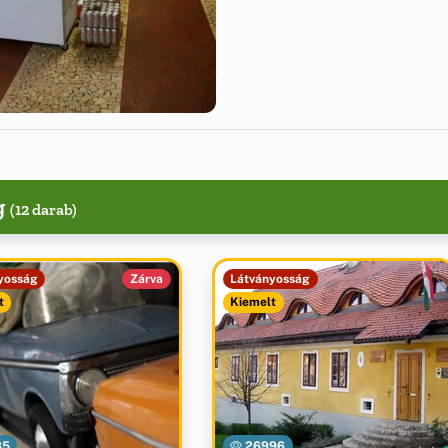
g
(12 darab)
yosság
Zárva
Látványosság
t
Kiemelt
85
26996