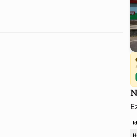
N
E
I
H