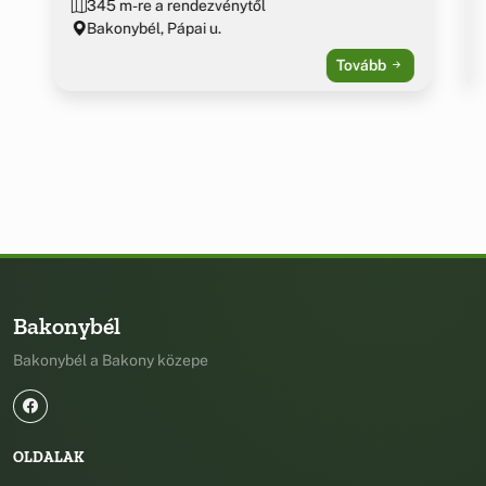
345 m-re a rendezvénytől
Bakonybél, Pápai u.
Tovább
Bakonybél
Bakonybél a Bakony közepe
OLDALAK