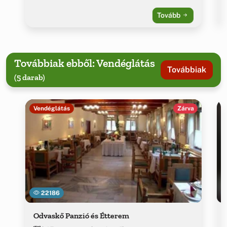
Tovább
Továbbiak ebből: Vendéglátás
Továbbiak
(5 darab)
Vendéglátás
Zárva
22186
Odvaskő Panzió és Étterem