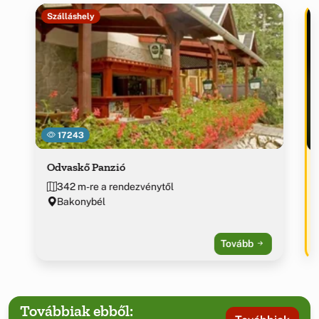
Szálláshely
17243
Odvaskő Panzió
342 m-re a rendezvénytől
Bakonybél
Tovább
Továbbiak ebből: