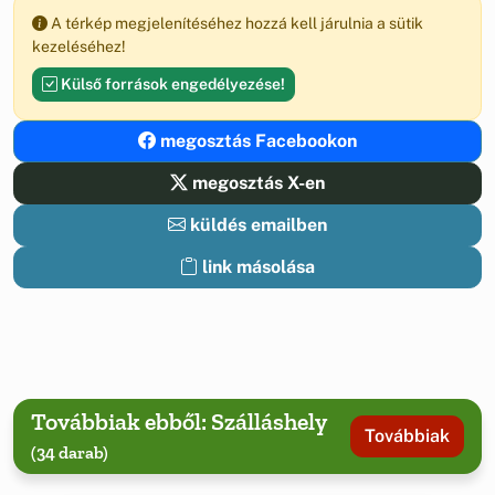
A térkép megjelenítéséhez hozzá kell járulnia a sütik
kezeléséhez!
Külső források engedélyezése!
megosztás Facebookon
megosztás X-en
küldés emailben
link másolása
Továbbiak ebből: Szálláshely
Továbbiak
(34 darab)