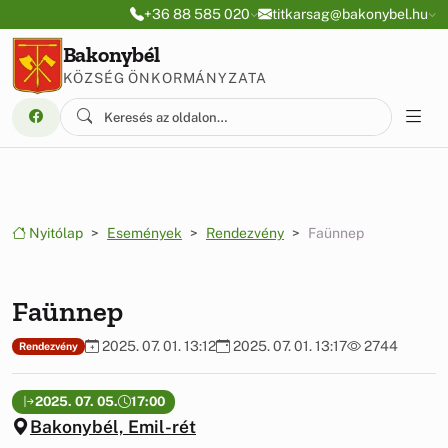
Ugrás a menüre
Ugrás a tartalomra
+36 88 585 020
titkarsag@bakonybel.hu
Bakonybél
KÖZSÉG ÖNKORMÁNYZATA
Nyitólap
Események
Rendezvény
Faünnep
Faünnep
2025. 07. 01. 13:12
2025. 07. 01. 13:17
2744
Rendezvény
2025. 07. 05.
17:00
Bakonybél, Emil-rét