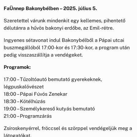
FaÜnnep Bakonybélben – 2025. július 5.
Szeretettel várunk mindenkit egy kellemes, pihentető
délutánra a hűvös bakonyi erdőbe, az Emil-rétre.
Ingyenes sétavonat indul Bakonybélből a Pápai utcai
buszmegállóból 17:00-kor és 17:30-kor, a program után
pedig visszaszállítja a vendégeket.
Programok:
17:00 – Tűzoltóautó bemutató gyerekeknek,
légpuskalövészet
18:00 – Pápai Fúvós Zenekar
18:30 – Kötélhúzás
19:00 – Személykereső kutyás bemutató
21:00 – Programzárás
Zsíroskenyérrel, fröccsel és szörppel vendégeljük meg a
látogatókat.