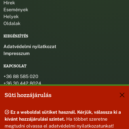
Hírek
Események
Helyek
Oldalak
KIEGÉSZÍTÉS
Adatvédelmi nyilatkozat
Impresszum
KAPCSOLAT
+36 88 585 020
+36 30 442 8024
titkarsag@bakonybel.hu
Süti hozzájárulás
jegyzo@bakonybel.hu
polgarmester@bakonybel.hu
8427 Bakonybél, Pápai u. 7.
Ez a weboldal sütiket használ. Kérjük, válassza ki a
kívánt hozzájárulási szintet.
Ha többet szeretne
megtudni olvassa el adatvédelmi nyilatkozatunkat!