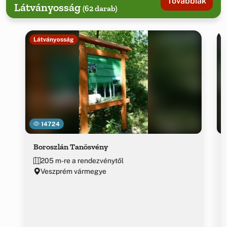
Továbbiak
Látványosság
(62 darab)
Látványosság
14724
Boroszlán Tanösvény
205 m-re a rendezvénytől
Veszprém vármegye