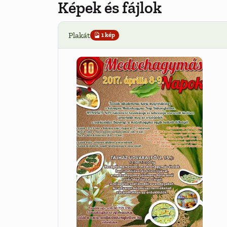
Képek és fájlok
Plakát
1 kép