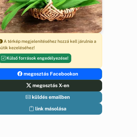
A térkép megjelenítéséhez hozzá kell járulnia a
sütik kezeléséhez!
Külső források engedélyezése!
megosztás Facebookon
megosztás X-en
küldés emailben
link másolása