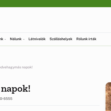
ünk
Nálunk
Látnivalók
Szálláshelyek
Rólunk írták
edvehagymás napok!
 napok!
6555