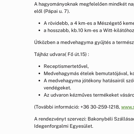
A hagyományoknak megfelelően mindkét napo
elől (Pápai u. 7).
A rövidebb, a 4 km-es a Mészégető kem
a hosszabb, kb.10 km-es a Witt-kilátóhoz
Útközben a medvehagyma gyűjtés a természe
Tájház udvara( Fő út.15) :
Receptismertetővel,
Medvehagymás ételek bemutatójával, kó
A medvehagyma jótékony hatásairól szóló
vendégeket.
Az udvaron kézműves termékeket vásáro
(További információ: +36 30-259-1218,
www.s
A rendezvényt szervezi: Bakonybéli Szállásad
Idegenforgalmi Egyesület.