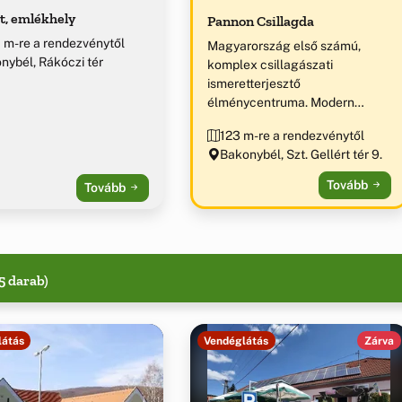
t, emlékhely
Pannon Csillagda
 m-re a rendezvénytől
Magyarország első számú,
nybél, Rákóczi tér
komplex csillagászati
ismeretterjesztő
élménycentruma. Modern
távcsőpark, 3D-s planetáriumi
123 m-re a rendezvénytől
show, interaktív űrkutatási és
Bakonybél, Szt. Gellért tér 9.
csillagászati kiállítás. „Az év
ökoturisztikai
Tovább
Tovább
látogatóközpontja 2012” díj
birtokosa.
5 darab)
látás
Vendéglátás
Zárva