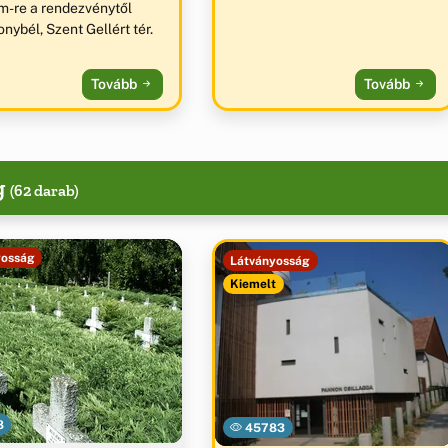
m-re a rendezvénytől
nybél, Szent Gellért tér.
Tovább
Tovább
g
(62 darab)
yosság
Látványosság
Kiemelt
8
45783