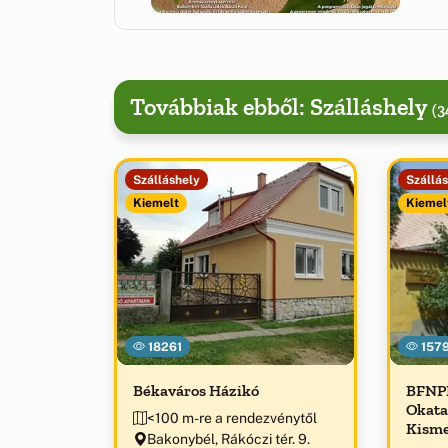
Továbbiak ebből: Szálláshely
(3
Szálláshely
Szállá
Kiemelt
Kiemel
18261
157
Békaváros Házikó
BFNPI
Okata
<100 m-re a rendezvénytől
Kisme
Bakonybél, Rákóczi tér. 9.