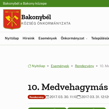
Ugrás a menüre
Ugrás a tartalomra
Bakonybél a Bakony közepe
Bakonybél
KÖZSÉG ÖNKORMÁNYZATA
Nyitólap
Híreink
Események
Önkormányzat
Település
Nyitólap
Események
Rendezvény
10. M
10. Medvehagymás
2017. 03. 30. 11:10
2017. 03. 31. 12:12
Rendezvény