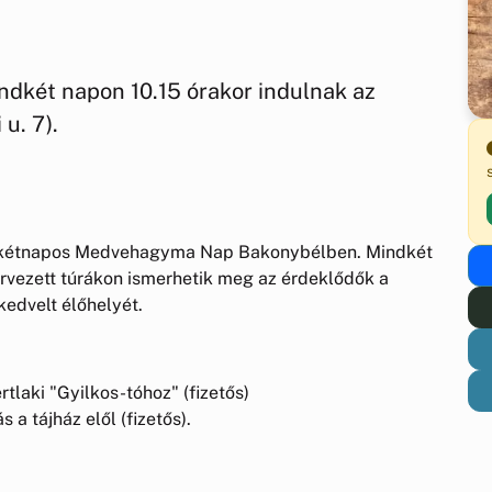
két napon 10.15 órakor indulnak az
u. 7).
a kétnapos Medvehagyma Nap Bakonybélben. Mindkét
vezett túrákon ismerhetik meg az érdeklődők a
edvelt élőhelyét.
tlaki "Gyilkos-tóhoz" (fizetős)
 a tájház elől (fizetős).