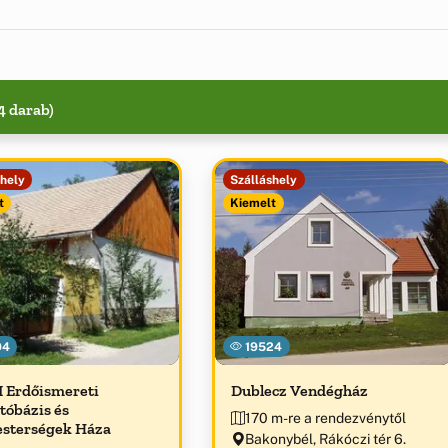
4 darab)
shely
Szálláshely
t
Kiemelt
94
19524
 Erdőismereti
Dublecz Vendégház
tóbázis és
170 m-re a rendezvénytől
sterségek Háza
Bakonybél, Rákóczi tér 6.