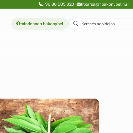
+36 88 585 020
titkarsag@bakonybel.hu
mindennap.bakonybel