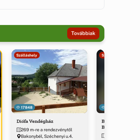
Továbbiak
Szálláshely
Szálláshely
17848
5441
Diófa Vendégház
Borostyánkút We
Bakonybél
269 m-re a rendezvénytől
277 m-re a rende
Bakonybél, Széchenyi u.4.