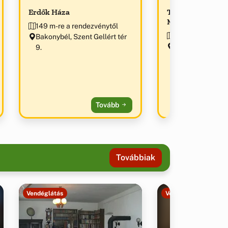
Erdők Háza
Taki Játék és No
Múzeum
149 m-re a rendezvénytől
172 m-re a rend
Bakonybél, Szent Gellért tér
Bakonybél, Fő u. 
9.
Torkos pajta
Tovább
Továbbiak
Vendéglátás
Vendéglátás