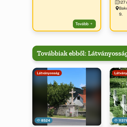
127 
Bako
9.
Tovább
Továbbiak ebből: Látványossá
Látványosság
Látván
8524
1137