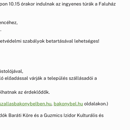
n 10.15 órakor indulnak az ingyenes túrák a Faluház
encéhez,
.
tvédelmi szabályok betartásával lehetséges!
stolójával,
 előadással várják a település szállásadói a
lhatnak az érdeklődők.
zallasbakonybelben.hu
,
bakonybel.hu
oldalakon.)
ók Baráti Köre és a Guzmics Izidor Kulturális és