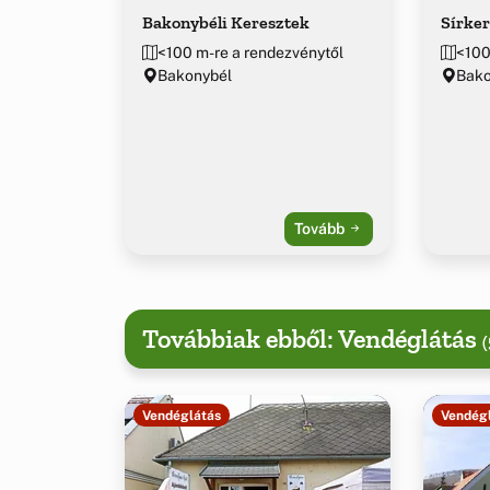
Bakonybéli Keresztek
Sírker
<100 m-re a rendezvénytől
<100
Bakonybél
Bako
Tovább
Továbbiak ebből: Vendéglátás
(
Vendéglátás
Vendég