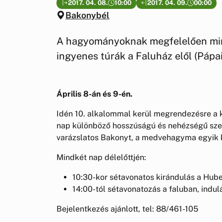
2017. 04. 08.
10:00
2017. 04. 09.
00:00
Bakonybél
A hagyományoknak megfelelően mind
ingyenes túrák a Faluház elől (Pápai 
Április 8-án és 9-én.
Idén 10. alkalommal kerül megrendezésre 
nap különböző hosszúságú és nehézségű szer
varázslatos Bakonyt, a medvehagyma egyik k
Mindkét nap délelőttjén:
10:30-kor sétavonatos kirándulás a Huber
14:00-tól sétavonatozás a faluban, indulás
Bejelentkezés ajánlott, tel: 88/461-105