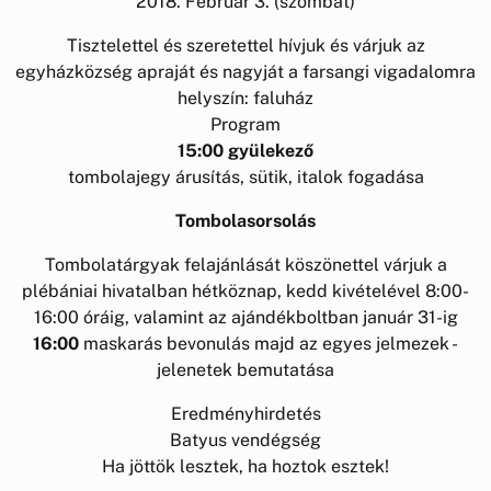
2018. Február 3. (szombat)
Tisztelettel és szeretettel hívjuk és várjuk az
egyházközség apraját és nagyját a farsangi vigadalomra
helyszín: faluház
Program
15:00
gyülekező
tombolajegy árusítás, sütik, italok fogadása
Tombolasorsolás
Tombolatárgyak felajánlását köszönettel várjuk a
plébániai hivatalban hétköznap, kedd kivételével 8:00-
16:00 óráig, valamint az ajándékboltban január 31-ig
16:00
maskarás bevonulás majd az egyes jelmezek -
jelenetek bemutatása
Eredményhirdetés
Batyus vendégség
Ha jöttök lesztek, ha hoztok esztek!