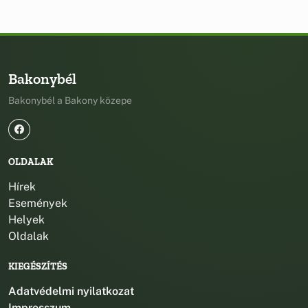
Bakonybél
Bakonybél a Bakony közepe
OLDALAK
Hírek
Események
Helyek
Oldalak
KIEGÉSZÍTÉS
Adatvédelmi nyilatkozat
Impresszum