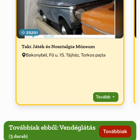
25201
Taki Játék és Nosztalgia Múzeum
Bakonybél, Fő u. 15. Tájház, Torkos pajta
Tovább
Továbbiak ebből: Vendéglátás
Továbbiak
(5 darab)