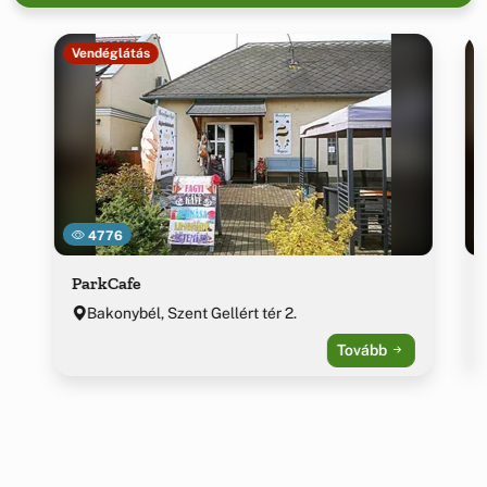
Vendéglátás
4776
ParkCafe
Bakonybél, Szent Gellért tér 2.
Tovább