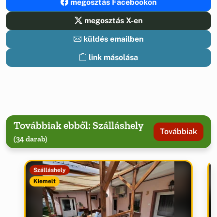
megosztás Facebookon
megosztás X-en
küldés emailben
link másolása
Továbbiak ebből: Szálláshely
Továbbiak
(34 darab)
Szálláshely
Kiemelt