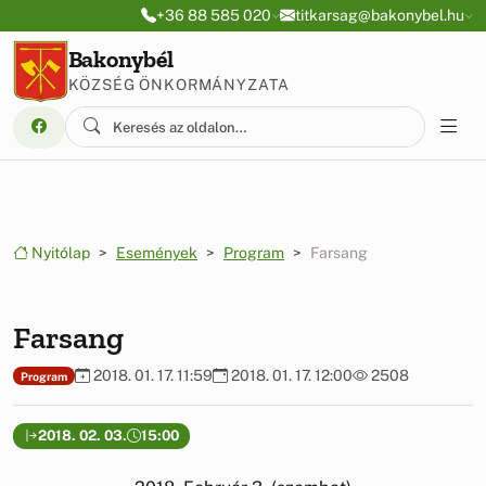
Ugrás a menüre
Ugrás a tartalomra
+36 88 585 020
titkarsag@bakonybel.hu
Bakonybél
KÖZSÉG ÖNKORMÁNYZATA
Nyitólap
Események
Program
Farsang
Farsang
2018. 01. 17. 11:59
2018. 01. 17. 12:00
2508
Program
2018. 02. 03.
15:00