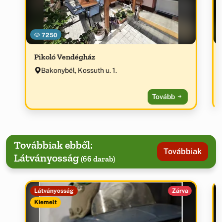
7250
Pikoló Vendégház
Bakonybél, Kossuth u. 1.
Tovább
Továbbiak ebből:
Továbbiak
Látványosság
(66 darab)
Látványosság
Zárva
Kiemelt