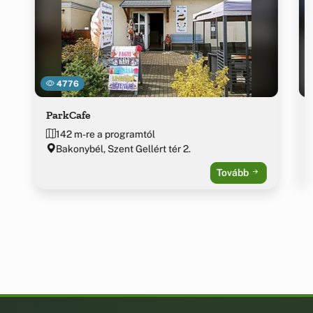
4776
ParkCafe
142 m-re a programtól
Bakonybél, Szent Gellért tér 2.
Tovább