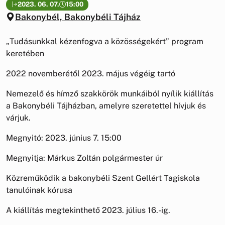
2023. 06. 07.
15:00
Bakonybél, Bakonybéli Tájház
„Tudásunkkal kézenfogva a közösségekért” program
keretében
2022 novemberétől 2023. május végéig tartó
Nemezelő és hímző szakkörök munkáiból nyílik kiállítás
a Bakonybéli Tájházban, amelyre szeretettel hívjuk és
várjuk.
Megnyitó: 2023. június 7. 15:00
Megnyitja: Márkus Zoltán polgármester úr
Közreműködik a bakonybéli Szent Gellért Tagiskola
tanulóinak kórusa
A kiállítás megtekinthető 2023. július 16.-ig.