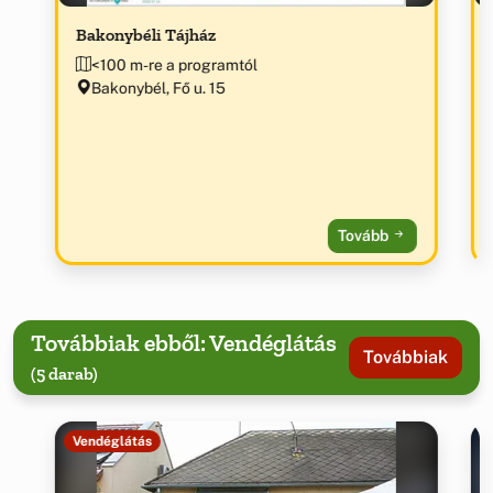
Bakonybéli Tájház
<100 m-re a programtól
Bakonybél, Fő u. 15
Tovább
Továbbiak ebből: Vendéglátás
Továbbiak
(5 darab)
Vendéglátás