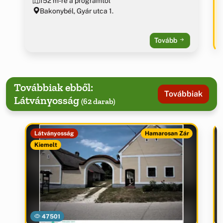
152 m-re a programtól
Bakonybél, Gyár utca 1.
Tovább
Továbbiak ebből:
Továbbiak
Látványosság
(62 darab)
Látványosság
Hamarosan Zár
Kiemelt
47501