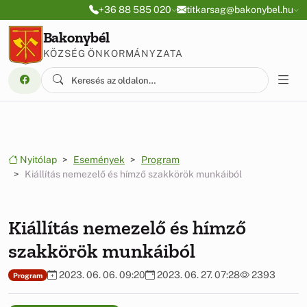
Ugrás a menüre
Ugrás a tartalomra
+36 88 585 020
titkarsag@bakonybel.hu
Bakonybél
KÖZSÉG ÖNKORMÁNYZATA
Nyitólap
Események
Program
Kiállítás nemezelő és hímző szakkörök munkáiból
Kiállítás nemezelő és hímző
szakkörök munkáiból
2023. 06. 06. 09:20
2023. 06. 27. 07:28
2393
Program