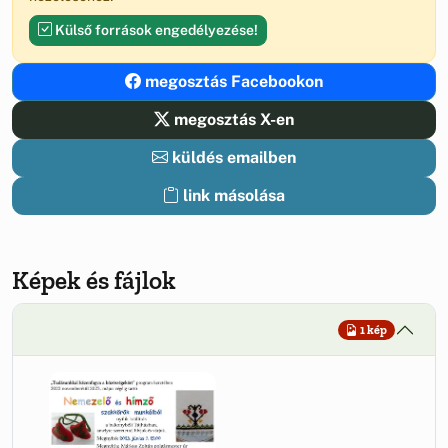
Külső források engedélyezése!
megosztás Facebookon
megosztás X-en
küldés emailben
link másolása
Képek és fájlok
1 kép