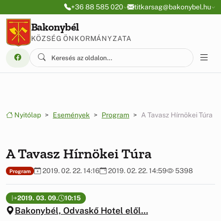
Ugrás a menüre
Ugrás a tartalomra
+36 88 585 020
titkarsag@bakonybel.hu
Bakonybél
KÖZSÉG ÖNKORMÁNYZATA
Nyitólap
Események
Program
A Tavasz Hírnökei Túra
A Tavasz Hírnökei Túra
2019. 02. 22. 14:16
2019. 02. 22. 14:59
5398
Program
2019. 03. 09.
10:15
Bakonybél, Odvaskő Hotel elől...