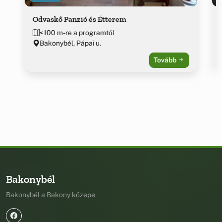
Odvaskő Panzió és Étterem
<100 m-re a programtól
Bakonybél, Pápai u.
Tovább
Bakonybél
Bakonybél a Bakony közepe