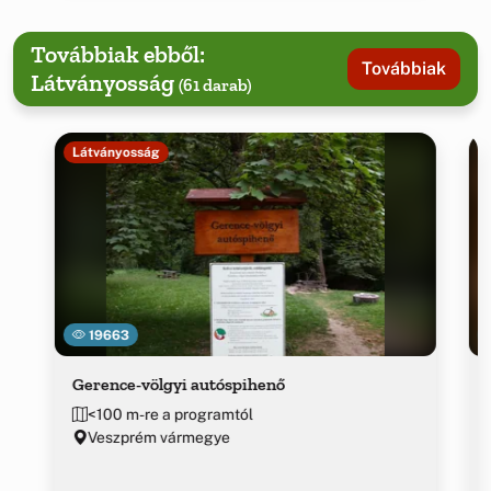
Továbbiak ebből:
Továbbiak
Látványosság
(61 darab)
Látványosság
19663
Gerence-völgyi autóspihenő
<100 m-re a programtól
Veszprém vármegye