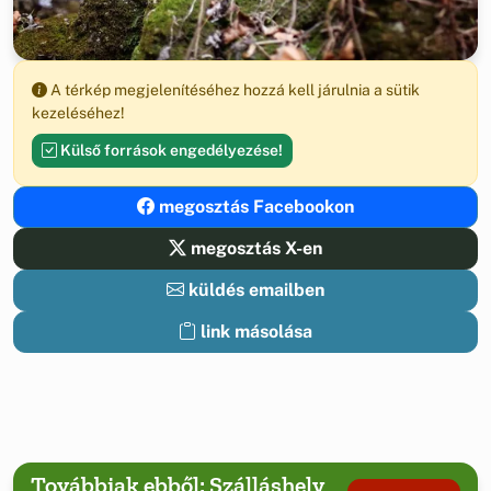
A térkép megjelenítéséhez hozzá kell járulnia a sütik
kezeléséhez!
Külső források engedélyezése!
megosztás Facebookon
megosztás X-en
küldés emailben
link másolása
Továbbiak ebből: Szálláshely