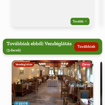
Tovább
Továbbiak ebből: Vendéglátás
Továbbiak
(5 darab)
Vendéglátás
Zárva
22178