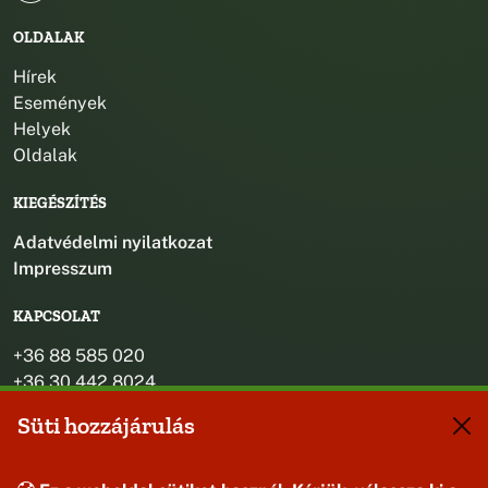
OLDALAK
Hírek
Események
Helyek
Oldalak
KIEGÉSZÍTÉS
Adatvédelmi nyilatkozat
Impresszum
KAPCSOLAT
+36 88 585 020
+36 30 442 8024
titkarsag@bakonybel.hu
Süti hozzájárulás
jegyzo@bakonybel.hu
polgarmester@bakonybel.hu
8427 Bakonybél, Pápai u. 7.