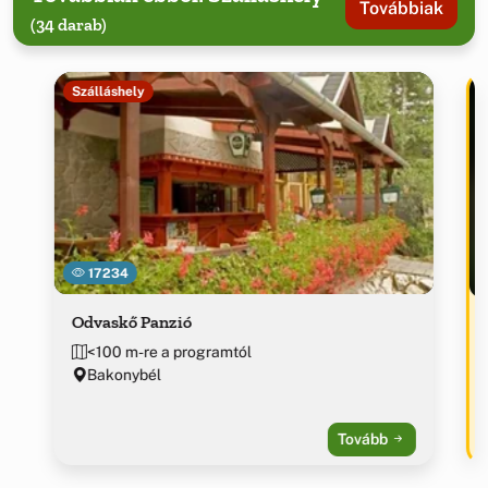
Továbbiak
(34 darab)
Szálláshely
17234
Odvaskő Panzió
<100 m-re a programtól
Bakonybél
Tovább