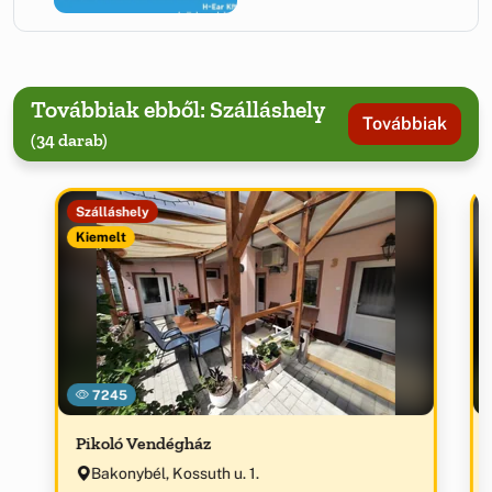
Továbbiak ebből: Szálláshely
Továbbiak
(34 darab)
Szálláshely
Kiemelt
7245
Pikoló Vendégház
Bakonybél, Kossuth u. 1.