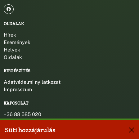
OLDALAK
Hírek
Események
Helyek
Oldalak
KIEGÉSZÍTÉS
Adatvédelmi nyilatkozat
Impresszum
KAPCSOLAT
+36 88 585 020
+36 30 442 8024
Süti hozzájárulás
titkarsag@bakonybel.hu
jegyzo@bakonybel.hu