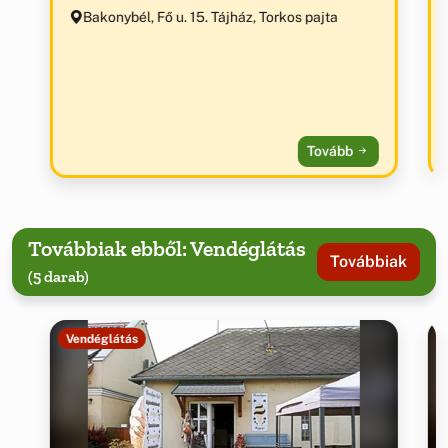
Bakonybél, Fő u. 15. Tájház, Torkos pajta
Tovább
Továbbiak ebből: Vendéglátás
Továbbiak
(5 darab)
Vendéglátás