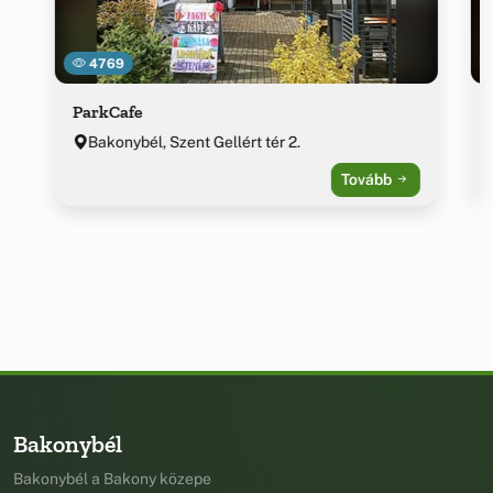
4769
ParkCafe
Bakonybél, Szent Gellért tér 2.
Tovább
Bakonybél
Bakonybél a Bakony közepe