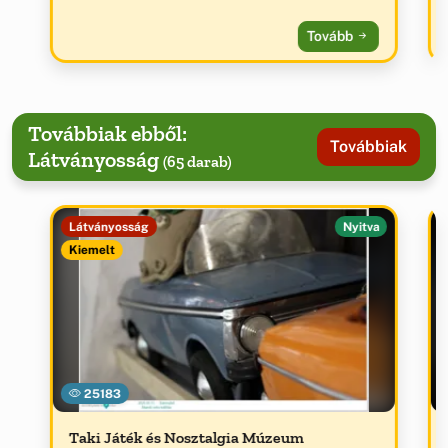
Tovább
Továbbiak ebből:
Továbbiak
Látványosság
(65 darab)
Látványosság
Nyitva
Kiemelt
25183
Taki Játék és Nosztalgia Múzeum