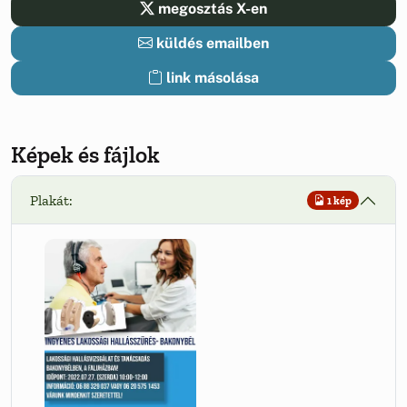
megosztás X-en
küldés emailben
link másolása
Képek és fájlok
Plakát:
1 kép