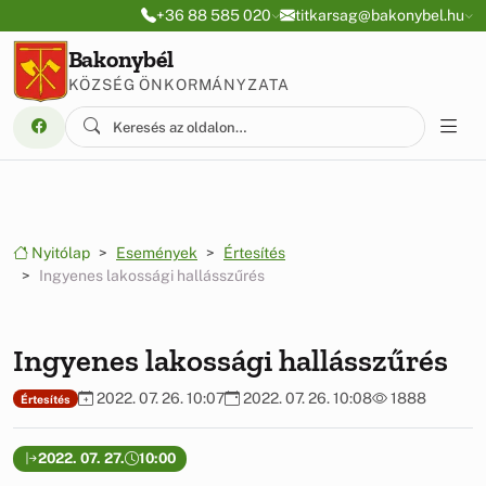
Ugrás a menüre
Ugrás a tartalomra
+36 88 585 020
titkarsag@bakonybel.hu
Bakonybél
KÖZSÉG ÖNKORMÁNYZATA
Nyitólap
Események
Értesítés
Ingyenes lakossági hallásszűrés
Ingyenes lakossági hallásszűrés
2022. 07. 26. 10:07
2022. 07. 26. 10:08
1888
Értesítés
2022. 07. 27.
10:00