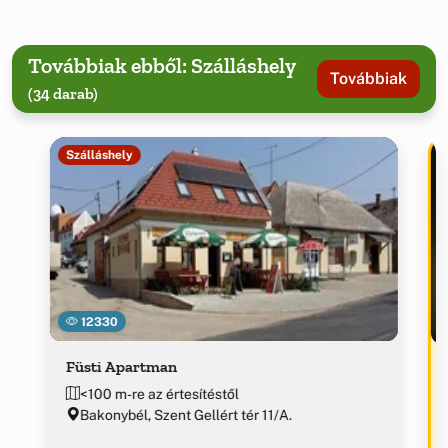
Továbbiak ebből: Szálláshely
Továbbiak
(34 darab)
Szálláshely
12330
Füsti Apartman
<100 m-re az értesítéstől
Bakonybél, Szent Gellért tér 11/A.