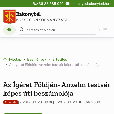
Ugrás a menüre
Ugrás a tartalomra
+36 88 585 020
titkarsag@bakonybel.hu
Bakonybél
KÖZSÉG ÖNKORMÁNYZATA
Nyitólap
Események
Értesítés
Az Ígéret Földjén- Anzelm testvér képes úti beszámolója
Az Ígéret Földjén- Anzelm testvér
képes úti beszámolója
2017. 03. 23. 09:08
2017. 03. 23. 16:18
2509
Értesítés