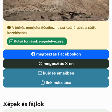
A térkép megjelenítéséhez hozzá kell járulnia a sütik
kezeléséhez!
Külső források engedélyezése!
megosztás Facebookon
megosztás X-en
küldés emailben
link másolása
Képek és fájlok