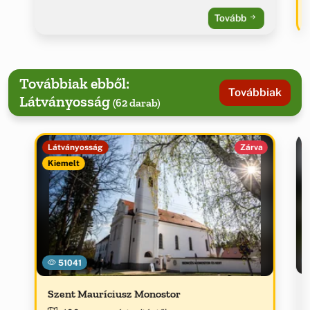
Tovább
Továbbiak ebből:
Továbbiak
Látványosság
(62 darab)
Látványosság
Zárva
Kiemelt
51041
Szent Mauríciusz Monostor