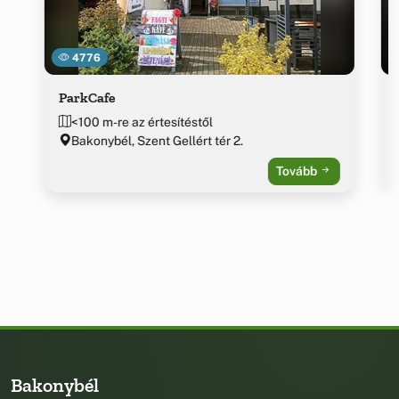
4776
ParkCafe
<100 m-re az értesítéstől
Bakonybél, Szent Gellért tér 2.
Tovább
Bakonybél