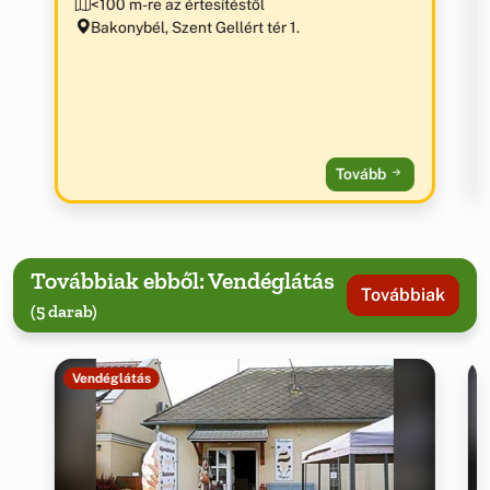
<100 m-re az értesítéstől
Bakonybél, Szent Gellért tér 1.
Tovább
Továbbiak ebből: Vendéglátás
Továbbiak
(5 darab)
Vendéglátás