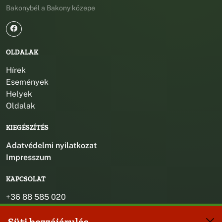
Bakonybél a Bakony közepe
OLDALAK
Hírek
Események
Helyek
Oldalak
KIEGÉSZÍTÉS
Adatvédelmi nyilatkozat
Impresszum
KAPCSOLAT
+36 88 585 020
+36 30 442 8024
Süti hozzájárulás
titkarsag@bakonybel.hu