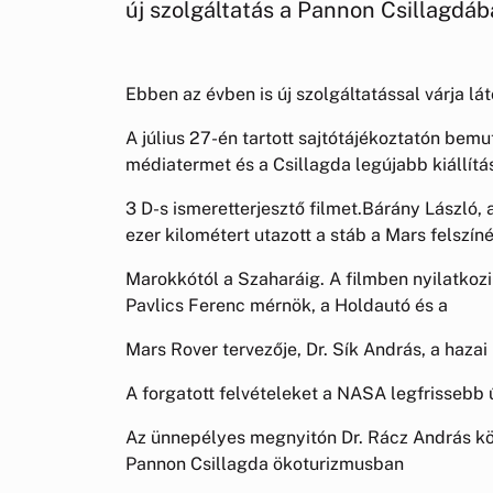
új szolgáltatás a Pannon Csillagdá
Ebben az évben is új szolgáltatással várja lá
A július 27-én tartott sajtótájékoztatón bemu
médiatermet és a Csillagda legújabb kiállítá
3 D-s ismeretterjesztő filmet.Bárány László,
ezer kilométert utazott a stáb a Mars felszí
Marokkótól a Szaharáig. A filmben nyilatkozi
Pavlics Ferenc mérnök, a Holdautó és a
Mars Rover tervezője, Dr. Sík András, a haz
A forgatott felvételeket a NASA legfrissebb 
Az ünnepélyes megnyitón Dr. Rácz András kör
Pannon Csillagda ökoturizmusban