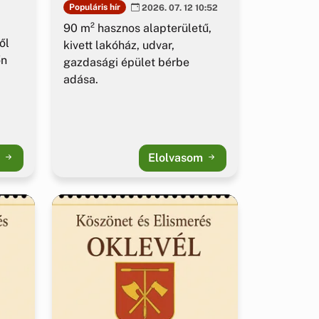
Populáris hír
2026. 07. 12 10:52
90 m² hasznos alapterületű,
ől
kivett lakóház, udvar,
őn
gazdasági épület bérbe
adása.
m
Elolvasom