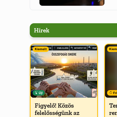
Hírek
Kiemelt
Kiem
Új!
Fri
Figyelő! Közös
Te
felelősségünk az
re