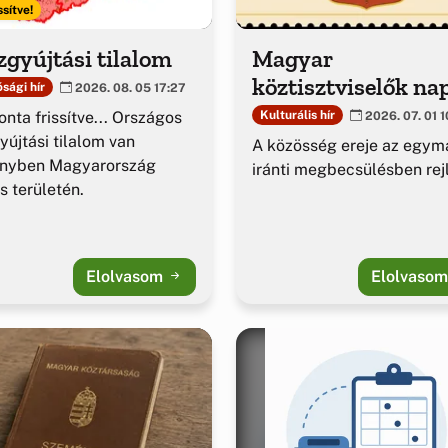
ssítve!
gyújtási tilalom
Magyar
köztisztviselők na
sági hír
2026. 08. 05 17:27
nta frissítve... Országos
Kulturális hír
2026. 07. 01 1
yújtási tilalom van
A közösség ereje az egym
ényben Magyarország
iránti megbecsülésben rejl
es területén.
Elolvasom
Elolvaso