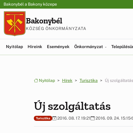
Ugrás a menüre
Ugrás a tartalomra
Bakonybél a Bakony közepe
Bakonybél
KÖZSÉG ÖNKORMÁNYZATA
Nyitólap
Híreink
Események
Önkormányzat
Település
Nyitólap
Hírek
Turisztika
Új szolgáltatá
Új szolgáltatás
2016. 08. 17. 19:21
2016. 09. 24. 15:15
Turisztika