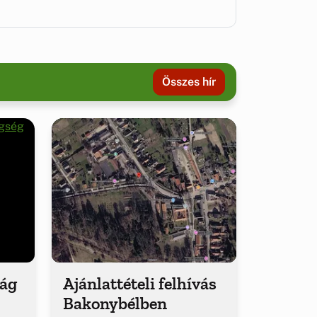
Összes hír
ság
Ajánlattételi felhívás
Bakonybélben