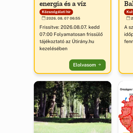
energia és a víz
Ba
Közszolgálati hír
Kult
2026. 08. 07 06:55
2
Frissítve: 2026.08.07. kedd
A s
07:00 Folyamatosan frissülő
idő
tájékoztató az Útirány.hu
fenn
kezelésében
Elolvasom