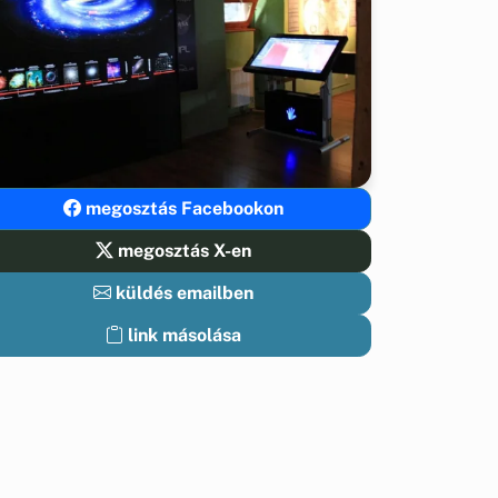
megosztás Facebookon
megosztás X-en
küldés emailben
link másolása