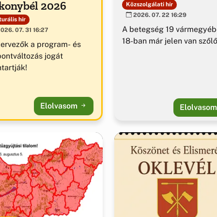
konybél 2026
Közszolgálati hír
2026. 07. 22 16:29
urális hír
A betegség 19 vármegyéb
026. 07. 31 16:27
18-ban már jelen van szől
zervezők a program- és
pontváltozás jogát
tartják!
Elolvasom
Elolvaso