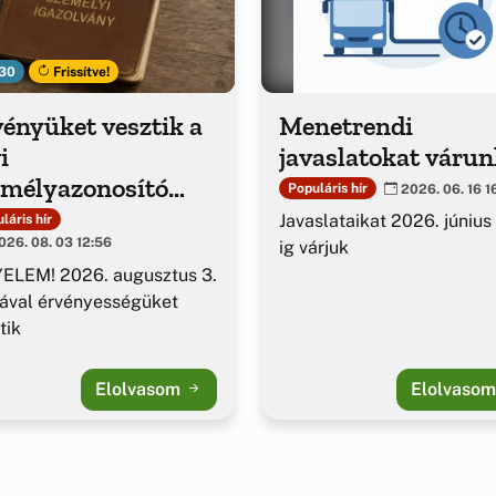
30
Frissítve!
ényüket vesztik a
Menetrendi
i
javaslatokat várun
emélyazonosító
Populáris hír
2026. 06. 16 1
azolványok
Javaslataikat 2026. június
láris hír
26. 08. 03 12:56
ig várjuk
ELEM! 2026. augusztus 3.
ával érvényességüket
tik
Elolvasom
Elolvaso