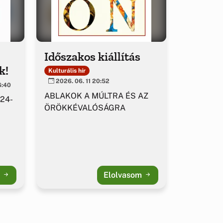
Időszakos kiállítás
k!
Kulturális hír
2026. 06. 11 20:52
6:40
ABLAKOK A MÚLTRA ÉS AZ
 24-
ÖRÖKKÉVALÓSÁGRA
m
Elolvasom