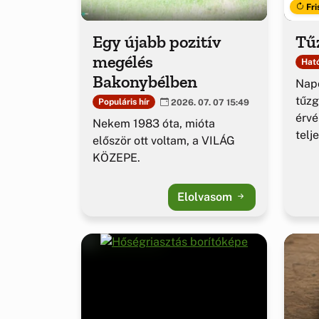
Fri
Egy újabb pozitív
Tűz
megélés
Ható
Bakonybélben
Napo
tűzg
Populáris hír
2026. 07. 07 15:49
érv
Nekem 1983 óta, mióta
telj
először ott voltam, a VILÁG
KÖZEPE.
Elolvasom