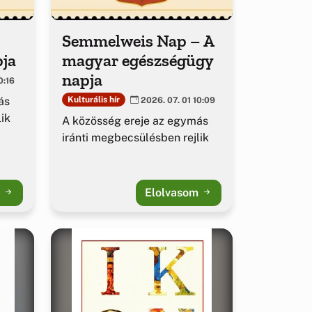
Semmelweis Nap – A
pja
magyar egészségügy
napja
0:16
ás
Kulturális hír
2026. 07. 01 10:09
ik
A közösség ereje az egymás
iránti megbecsülésben rejlik
m
Elolvasom