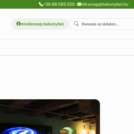
+36 88 585 020
titkarsag@bakonybel.hu
mindennap.bakonybel