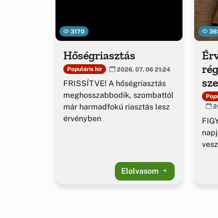
3170
36
Hőségriasztás
Érv
rég
Populáris hír
2026. 07. 06 21:24
sz
FRISSÍTVE! A hőségriasztás
ig
meghosszabbodik, szombattól
Popu
már harmadfokú riasztás lesz
20
érvényben
FIGY
napj
vesz
Elolvasom