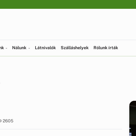
ünk
Nálunk
Látnivalók
Szálláshelyek
Rólunk írták
s
2605