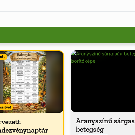
elt
ssítve!
Aranyszínű sárga
rvezett
betegség
ndezvénynaptár