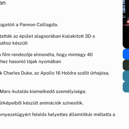
ban
togatóit a Pannon Csillagda.
tatták az épület alagsorában kialakított 3D-s
sához készült
 a film rendezője elmondta, hogy mintegy 40
néhez hasonló tájak nyomában
k Charles Duke, az Apollo 16 Holdra szállt űrhajósa,
ai Mars-kutatás kiemelkedő személyisége.
űrképeiből készült animációk színesítik.
nyezetügyért felelős helyettes államtitkár méltatta a