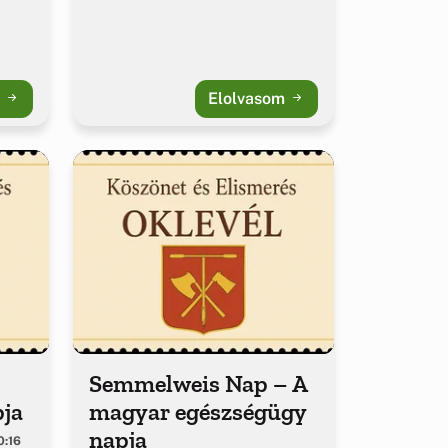
m
Elolvasom
Semmelweis Nap – A
pja
magyar egészségügy
napja
0:16