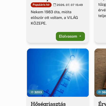
tűzg
Populáris hír
2026. 07. 07 15:49
érv
Nekem 1983 óta, mióta
telj
először ott voltam, a VILÁG
KÖZEPE.
Elolvasom
3203
36
Hőségriasztás
Érv