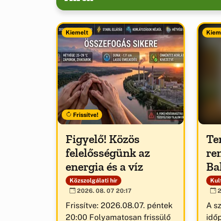
Kiemelt
Kiem
Frissítve!
Figyelő! Közös
Te
felelősségünk az
re
energia és a víz
Ba
Közszolgálati hír
Kult
2026. 08. 07 20:17
2
Frissítve: 2026.08.07. péntek
A s
20:00 Folyamatosan frissülő
idő