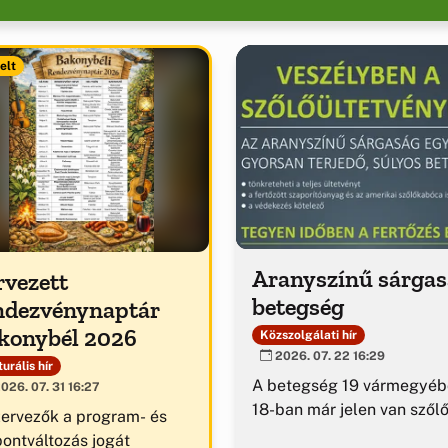
elt
Aranyszínű sárga
rvezett
betegség
ndezvénynaptár
konybél 2026
Közszolgálati hír
2026. 07. 22 16:29
urális hír
A betegség 19 vármegyéb
026. 07. 31 16:27
18-ban már jelen van szől
zervezők a program- és
pontváltozás jogát