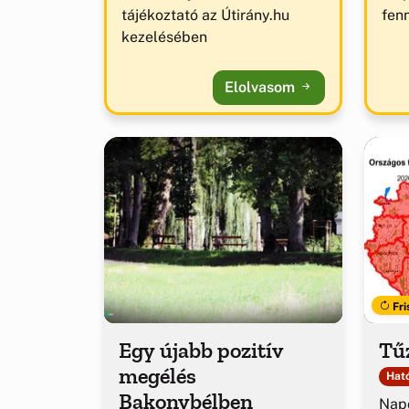
tájékoztató az Útirány.hu
fenn
kezelésében
Elolvasom
Fri
Egy újabb pozitív
Tűz
megélés
Ható
Bakonybélben
Napo