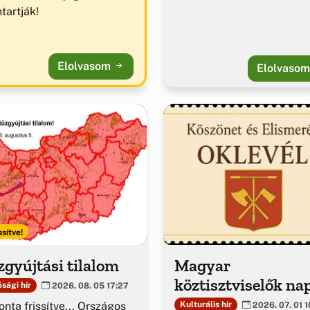
tartják!
Elolvasom
Elolvaso
ssítve!
gyújtási tilalom
Magyar
köztisztviselők na
sági hír
2026. 08. 05 17:27
nta frissítve... Országos
Kulturális hír
2026. 07. 01 1