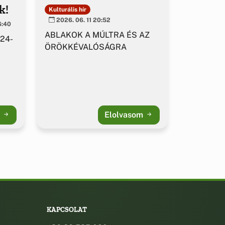
k!
Kulturális hír
2026. 06. 11 20:52
6:40
ABLAKOK A MÚLTRA ÉS AZ
 24-
ÖRÖKKÉVALÓSÁGRA
m
Elolvasom
KAPCSOLAT