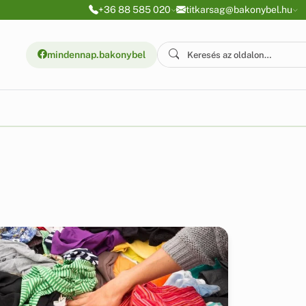
+36 88 585 020
titkarsag@bakonybel.hu
mindennap.bakonybel