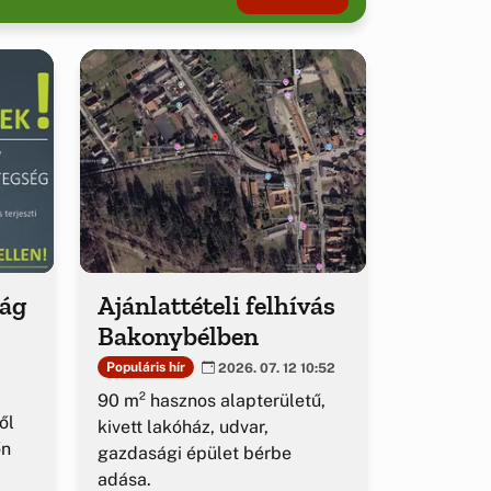
ság
Ajánlattételi felhívás
Bakonybélben
Populáris hír
2026. 07. 12 10:52
90 m² hasznos alapterületű,
ől
kivett lakóház, udvar,
őn
gazdasági épület bérbe
adása.