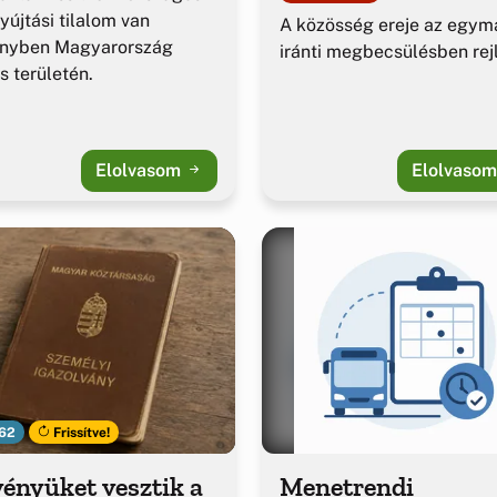
yújtási tilalom van
A közösség ereje az egym
ényben Magyarország
iránti megbecsülésben rejl
es területén.
Elolvasom
Elolvaso
62
Frissítve!
ényüket vesztik a
Menetrendi