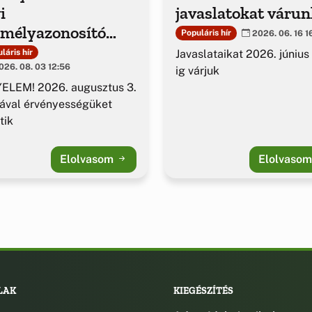
i
javaslatokat várun
emélyazonosító
Populáris hír
2026. 06. 16 1
azolványok
Javaslataikat 2026. június
láris hír
26. 08. 03 12:56
ig várjuk
ELEM! 2026. augusztus 3.
ával érvényességüket
tik
Elolvasom
Elolvaso
LAK
KIEGÉSZÍTÉS