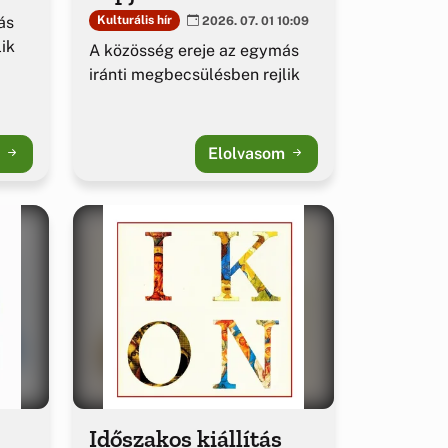
ás
Kulturális hír
2026. 07. 01 10:09
ik
A közösség ereje az egymás
iránti megbecsülésben rejlik
m
Elolvasom
Időszakos kiállítás