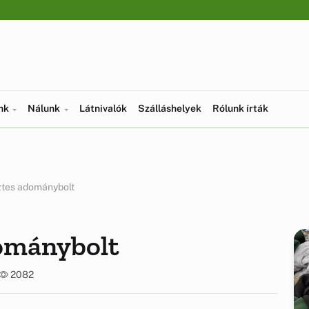
ünk
Nálunk
Látnivalók
Szálláshelyek
Rólunk írták
ztes adománybolt
ománybolt
2082