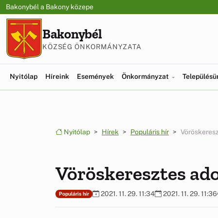
Ugrás a menüre
Ugrás a tartalomra
Bakonybél a Bakony közepe
Bakonybél
KÖZSÉG ÖNKORMÁNYZATA
Nyitólap
Híreink
Események
Önkormányzat
Település
Nyitólap
Hírek
Populáris hír
Vöröskeres
Vöröskeresztes ad
2021. 11. 29. 11:34
2021. 11. 29. 11:36
Populáris hír