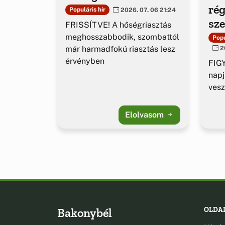
rég
Populáris hír
2026. 07. 06 21:24
sz
FRISSÍTVE! A hőségriasztás
ig
meghosszabbodik, szombattól
Popu
már harmadfokú riasztás lesz
20
érvényben
FIGY
napj
vesz
Elolvasom
Bakonybél
OLDA