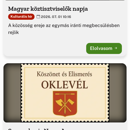
Magyar köztisztviselők napja
Kulturális hír
2026. 07. 01 10:16
A közösség ereje az egymás iránti megbecsülésben
rejlik
Elolvasom