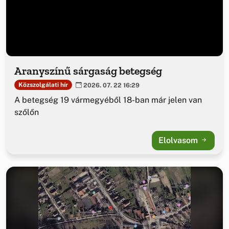
Aranyszínű sárgaság betegség
Közszolgálati hír
2026. 07. 22 16:29
A betegség 19 vármegyéből 18-ban már jelen van
szőlőn
Elolvasom