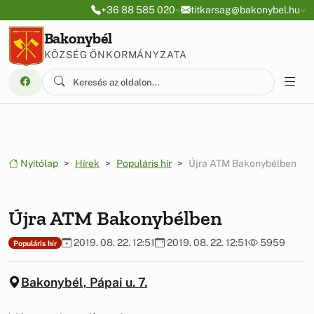
Ugrás a menüre
Ugrás a tartalomra
+36 88 585 020
titkarsag@bakonybel.hu
Bakonybél
KÖZSÉG ÖNKORMÁNYZATA
Nyitólap
Hírek
Populáris hír
Újra ATM Bakonybélben
Újra ATM Bakonybélben
2019. 08. 22. 12:51
2019. 08. 22. 12:51
5959
Populáris hír
Bakonybél, Pápai u. 7.