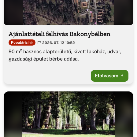
Ajánlattételi felhívás Bakonybélben
Populáris hír
2026. 07. 12 10:52
90 m² hasznos alapterületű, kivett lakóház, udvar,
gazdasági épület bérbe adása.
Elolvasom