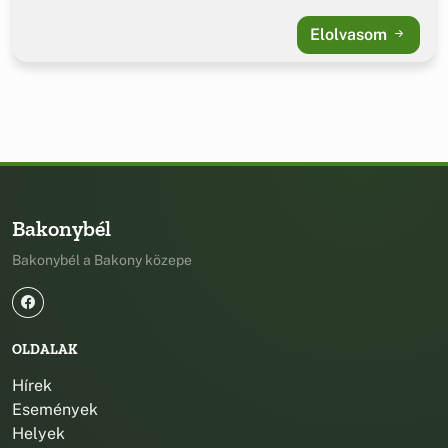
Elolvasom
Bakonybél
Bakonybél a Bakony közepe
OLDALAK
Hírek
Események
Helyek