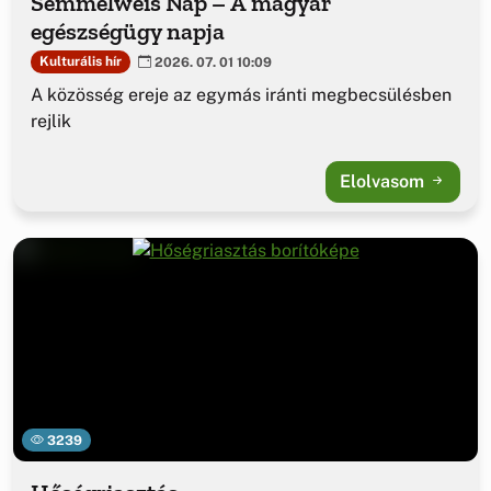
Semmelweis Nap – A magyar
egészségügy napja
Kulturális hír
2026. 07. 01 10:09
A közösség ereje az egymás iránti megbecsülésben
rejlik
Elolvasom
3239