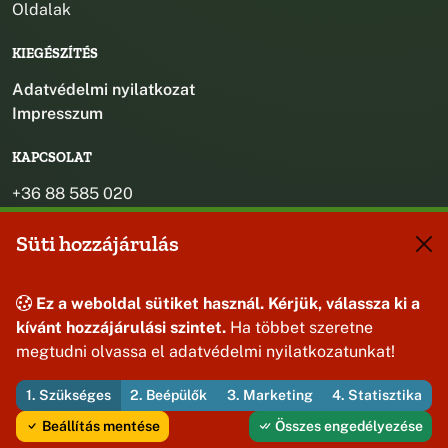
Oldalak
KIEGÉSZÍTÉS
Adatvédelmi nyilatkozat
Impresszum
KAPCSOLAT
+36 88 585 020
+36 30 442 8024
Süti hozzájárulás
titkarsag@bakonybel.hu
jegyzo@bakonybel.hu
polgarmester@bakonybel.hu
Ez a weboldal sütiket használ. Kérjük, válassza ki a
8427 Bakonybél, Pápai u. 7.
kívánt hozzájárulási szintet.
Ha többet szeretne
megtudni olvassa el adatvédelmi nyilatkozatunkat!
1. Szükséges
2. Beépülők
3. Marketing
4. Statisztika
© 2026 Bakonybél Község Önkormányzata — Minden jog
fenntartva
Beállítás mentése
Összes engedélyezése
Fejleszti és üzemelteti az Útirány