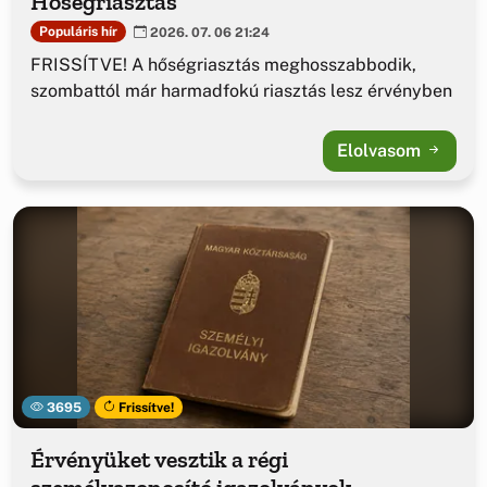
Hőségriasztás
Populáris hír
2026. 07. 06 21:24
FRISSÍTVE! A hőségriasztás meghosszabbodik,
szombattól már harmadfokú riasztás lesz érvényben
Elolvasom
3695
Frissítve!
Érvényüket vesztik a régi