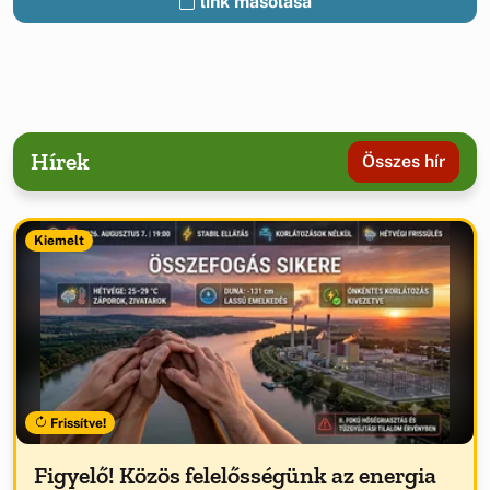
link másolása
Hírek
Összes hír
Kiemelt
Frissítve!
Figyelő! Közös felelősségünk az energia