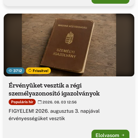
3712
Frissítve!
Érvényüket vesztik a régi
személyazonosító igazolványok
Populáris hír
2026. 08. 03 12:56
FIGYELEM! 2026. augusztus 3. napjával
érvényességüket vesztik
Elolvasom