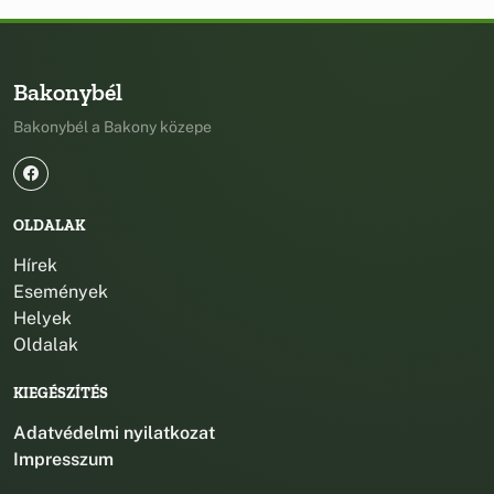
Bakonybél
Bakonybél a Bakony közepe
OLDALAK
Hírek
Események
Helyek
Oldalak
KIEGÉSZÍTÉS
Adatvédelmi nyilatkozat
Impresszum