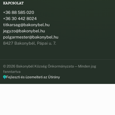
KAPCSOLAT
+36 88 585 020
+36 30 442 8024
titkarsag@bakonybel.hu
jegyzo@bakonybel.hu
polgarmester@bakonybel.hu
8427 Bakonybél, Pápai u. 7.
© 2026 Bakonybél Község Önkormányzata — Minden jog
fenntartva
Fejleszti és üzemelteti az Útirány