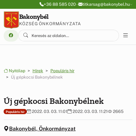
Ugrás a menüre
Ugrás a tartalomra
+36 88 585 020
titkarsag@bakonybel.hu
Bakonybél
KÖZSÉG ÖNKORMÁNYZATA
Nyitólap
Hírek
Populáris hír
Új gépkocsi Bakonybélnek
Új gépkocsi Bakonybélnek
2022. 03. 03. 11:01
2022. 03. 03. 11:21
2665
Populáris hír
Bakonybél, Önkormányzat