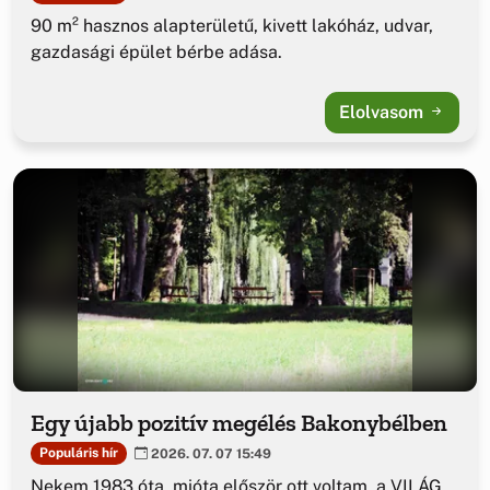
90 m² hasznos alapterületű, kivett lakóház, udvar,
gazdasági épület bérbe adása.
Elolvasom
Egy újabb pozitív megélés Bakonybélben
Populáris hír
2026. 07. 07 15:49
Nekem 1983 óta, mióta először ott voltam, a VILÁG