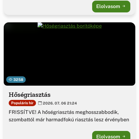
Elolvasom
3258
Hőségriasztás
Populáris hír
2026. 07. 06 21:24
FRISSÍTVE! A hőségriasztás meghosszabbodik,
szombattól már harmadfokú riasztás lesz érvényben
Elolvasom