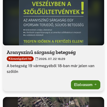
Aranyszínű sárgaság betegség
Közszolgálati hír
2026. 07. 22 16:29
A betegség 19 vármegyéből 18-ban már jelen van
szőlőn
Elolvasom