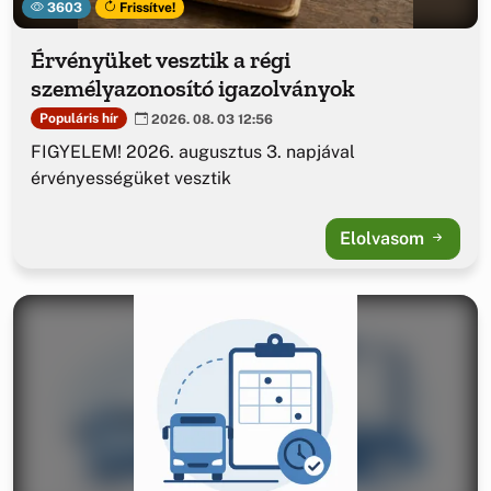
3603
Frissítve!
Érvényüket vesztik a régi
személyazonosító igazolványok
Populáris hír
2026. 08. 03 12:56
FIGYELEM! 2026. augusztus 3. napjával
érvényességüket vesztik
Elolvasom