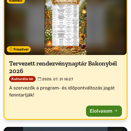
Kiemelt
Frissítve!
Tervezett rendezvénynaptár Bakonybél
2026
Kulturális hír
2026. 07. 31 16:27
A szervezők a program- és időpontváltozás jogát
fenntartják!
Elolvasom