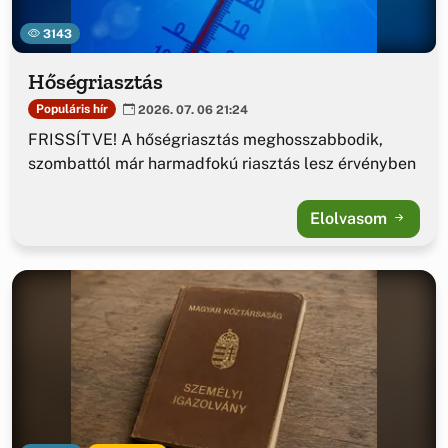
3143
Hőségriasztás
Populáris hír
2026. 07. 06 21:24
FRISSÍTVE! A hőségriasztás meghosszabbodik,
szombattól már harmadfokú riasztás lesz érvényben
Elolvasom