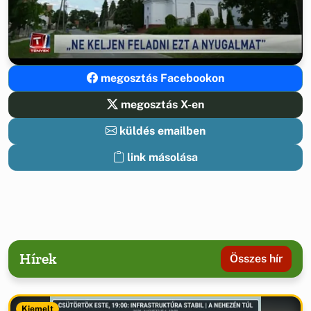
megosztás Facebookon
megosztás X-en
küldés emailben
link másolása
Hírek
Összes hír
Kiemelt