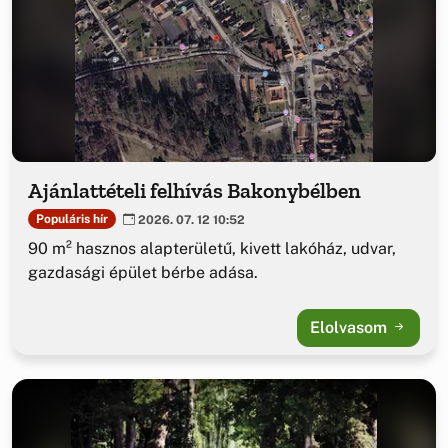
Ajánlattételi felhívás Bakonybélben
Populáris hír
2026. 07. 12 10:52
90 m² hasznos alapterületű, kivett lakóház, udvar,
gazdasági épület bérbe adása.
Elolvasom