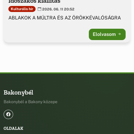
Időszakos kiállítás
Kulturális hír
2026. 06. 11 20:52
ABLAKOK A MÚLTRA ÉS AZ ÖRÖKKÉVALÓSÁGRA
Elolvasom
Bakonybél
Bakonybél a Bakony közepe
OLDALAK