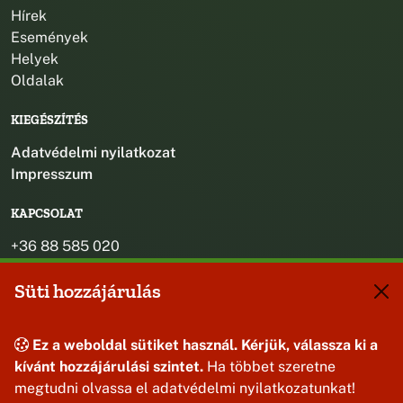
Hírek
Események
Helyek
Oldalak
KIEGÉSZÍTÉS
Adatvédelmi nyilatkozat
Impresszum
KAPCSOLAT
+36 88 585 020
+36 30 442 8024
Süti hozzájárulás
titkarsag@bakonybel.hu
jegyzo@bakonybel.hu
polgarmester@bakonybel.hu
Ez a weboldal sütiket használ. Kérjük, válassza ki a
8427 Bakonybél, Pápai u. 7.
kívánt hozzájárulási szintet.
Ha többet szeretne
megtudni olvassa el adatvédelmi nyilatkozatunkat!