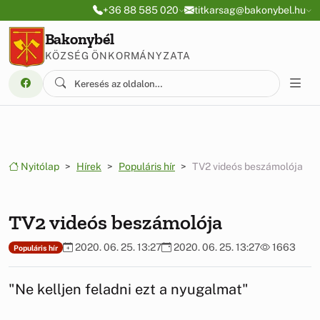
Ugrás a menüre
Ugrás a tartalomra
+36 88 585 020
titkarsag@bakonybel.hu
Bakonybél
KÖZSÉG ÖNKORMÁNYZATA
Nyitólap
Hírek
Populáris hír
TV2 videós beszámolója
TV2 videós beszámolója
2020. 06. 25. 13:27
2020. 06. 25. 13:27
1663
Populáris hír
"Ne kelljen feladni ezt a nyugalmat"