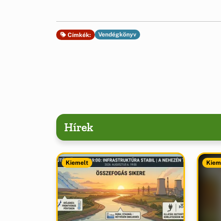
Vendégkönyv
Címkék:
Hírek
Kiemelt
Kiem