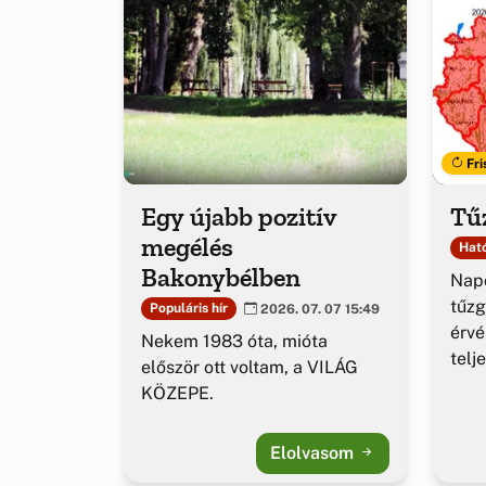
Fri
Egy újabb pozitív
Tűz
megélés
Ható
Bakonybélben
Napo
tűzg
Populáris hír
2026. 07. 07 15:49
érv
Nekem 1983 óta, mióta
telj
először ott voltam, a VILÁG
KÖZEPE.
Elolvasom