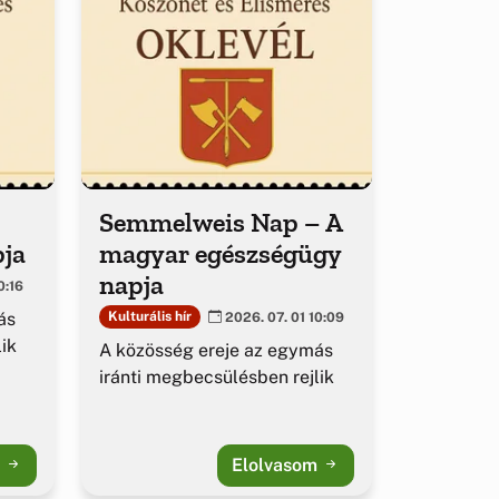
Semmelweis Nap – A
pja
magyar egészségügy
napja
0:16
ás
Kulturális hír
2026. 07. 01 10:09
ik
A közösség ereje az egymás
iránti megbecsülésben rejlik
m
Elolvasom