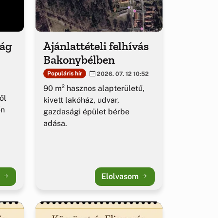
ság
Ajánlattételi felhívás
Bakonybélben
Populáris hír
2026. 07. 12 10:52
90 m² hasznos alapterületű,
ől
kivett lakóház, udvar,
őn
gazdasági épület bérbe
adása.
m
Elolvasom