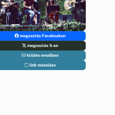
megosztás Facebookon
megosztás X-en
küldés emailben
link másolása