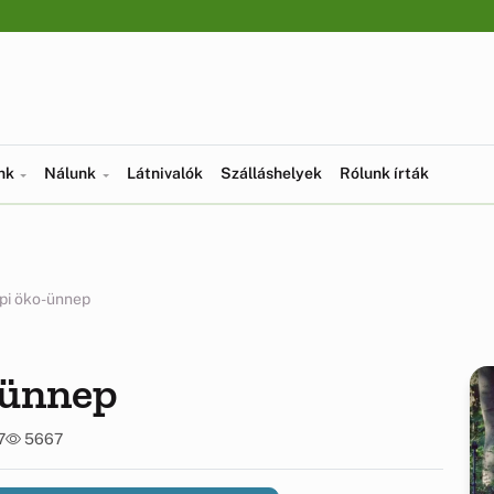
ünk
Nálunk
Látnivalók
Szálláshelyek
Rólunk írták
pi öko-ünnep
-ünnep
7
5667