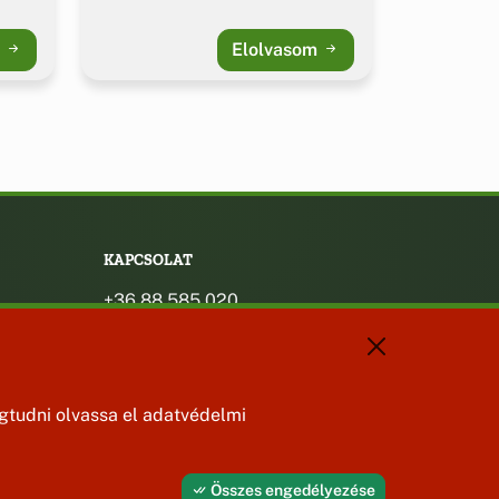
m
Elolvasom
KAPCSOLAT
+36 88 585 020
+36 30 442 8024
titkarsag@bakonybel.hu
jegyzo@bakonybel.hu
polgarmester@bakonybel.hu
tudni olvassa el adatvédelmi
8427 Bakonybél, Pápai u. 7.
Összes engedélyezése