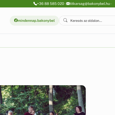
+36 88 585 020
titkarsag@bakonybel.hu
mindennap.bakonybel