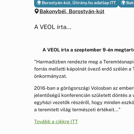
Borostyán-kút, Útirány.hu adatlap ITT
Bako
Bakonybél, Borostyán-kút
A VEOL írta...
A VEOL írta a szeptember 9-én megtart
"Harmadízben rendezte meg a Teremtésnapi ö
forrás melletti kápolnát övező erdő szélén a
önkormányzat.
2016-ban a görögországi Volosban az emberis
jelentőségű konferencián született döntés a 
egyházi vezetők részéről, hogy minden eszkö
a teremtett világ természeti értékeit..."
Tovább a cikkre ITT