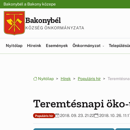
Ugrás a menüre
Ugrás a tartalomra
Bakonybél a Bakony közepe
Bakonybél
KÖZSÉG ÖNKORMÁNYZATA
Nyitólap
Híreink
Események
Önkormányzat
Település
Nyitólap
Hírek
Populáris hír
Teremtésna
Teremtésnapi öko
2018. 09. 23. 21:22
2018. 10. 26. 11:1
Populáris hír