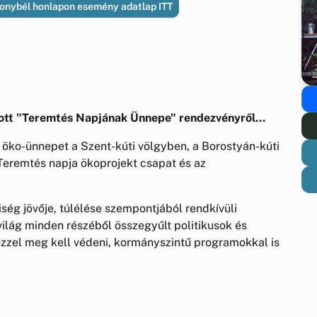
nybél honlapon esemény adatlap ITT
ott "Teremtés Napjának Ünnepe" rendezvényről...
ko-ünnepet a Szent-kúti völgyben, a Borostyán-kúti
 Teremtés napja ökoprojekt csapat és az
ég jövője, túlélése szempontjából rendkívüli
világ minden részéből összegyűlt politikusok és
zzel meg kell védeni, kormányszintű programokkal is