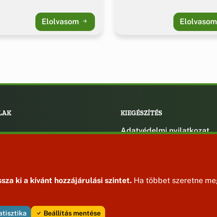
Elolvasom
Elolvaso
LAK
KIEGÉSZÍTÉS
Adatvédelmi nyilatkozat
ények
Impresszum
ek
ak
sza ki a kívánt hozzájárulási szintet.
Ha többet szeretne meg
atisztika
Beállítás mentése