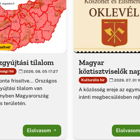
ssítve!
gyújtási tilalom
Magyar
köztisztviselők na
sági hír
2026. 08. 05 17:27
nta frissítve... Országos
Kulturális hír
2026. 07. 01 1
yújtási tilalom van
A közösség ereje az egym
ényben Magyarország
iránti megbecsülésben rejl
es területén.
Elolvasom
Elolvaso