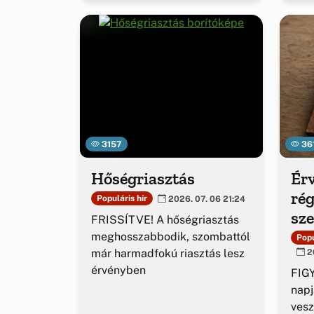
3157
36
Hőségriasztás
Érv
rég
Populáris hír
2026. 07. 06 21:24
sz
FRISSÍTVE! A hőségriasztás
ig
meghosszabbodik, szombattól
Popu
már harmadfokú riasztás lesz
20
érvényben
FIGY
napj
vesz