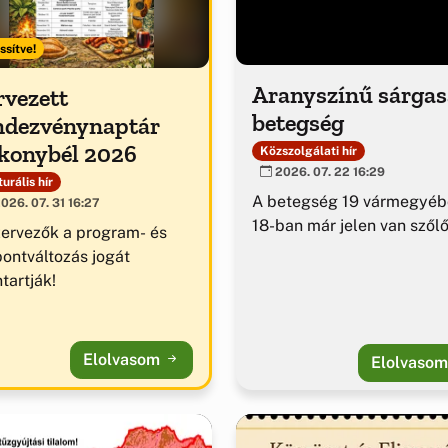
ssítve!
Aranyszínű sárga
rvezett
betegség
ndezvénynaptár
konybél 2026
Közszolgálati hír
2026. 07. 22 16:29
urális hír
A betegség 19 vármegyéb
026. 07. 31 16:27
18-ban már jelen van szől
zervezők a program- és
pontváltozás jogát
tartják!
Elolvasom
Elolvaso