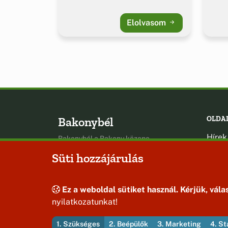
Elolvasom
Bakonybél
OLDA
Hírek
Bakonybél a Bakony közepe
Esem
Süti hozzájárulás
Hely
Oldal
Ez a weboldal sütiket használ. Kérjük, válas
nyilatkozatunkat!
1. Szükséges
2. Beépülők
3. Marketing
4. St