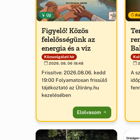
Új!
Fri
Figyelő! Közös
Te
felelősségünk az
re
energia és a víz
Ba
Közszolgálati hír
Kult
2026. 08. 06 18:48
2
Frissítve: 2026.08.06. kedd
A s
19:00 Folyamatosan frissülő
idő
tájékoztató az Útirány.hu
fenn
kezelésében
Elolvasom