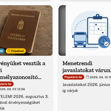
18
Frissítve!
ényüket vesztik a
Menetrendi
i
javaslatokat várun
emélyazonosító
Populáris hír
2026. 06. 16 1
azolványok
Javaslataikat 2026. június
láris hír
26. 08. 03 12:56
ig várjuk
ELEM! 2026. augusztus 3.
ával érvényességüket
tik