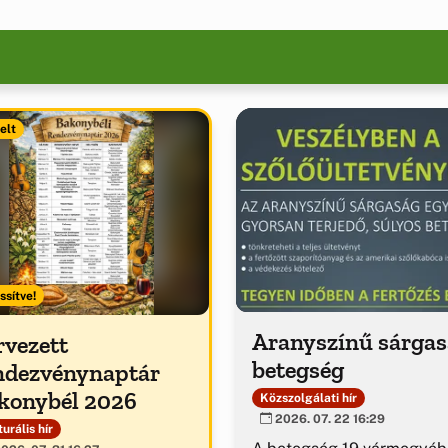
elt
ssítve!
Aranyszínű sárga
rvezett
betegség
ndezvénynaptár
konybél 2026
Közszolgálati hír
2026. 07. 22 16:29
urális hír