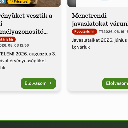
05
Frissítve!
ényüket vesztik a
Menetrendi
i
javaslatokat várun
emélyazonosító
Populáris hír
2026. 06. 16 1
azolványok
Javaslataikat 2026. június
láris hír
26. 08. 03 12:56
ig várjuk
ELEM! 2026. augusztus 3.
ával érvényességüket
tik
Elolvasom
Elolvaso