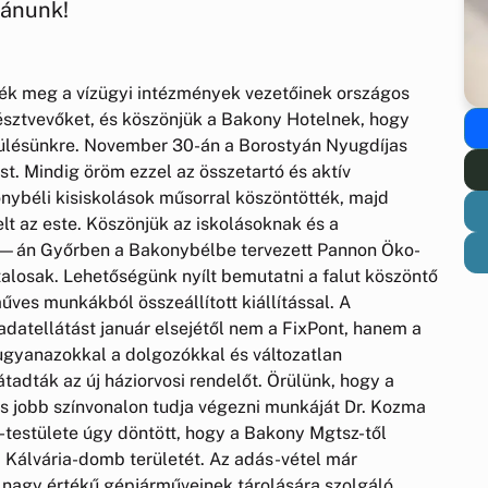
vánunk!
k meg a vízügyi intézmények vezetőinek országos
résztvevőket, és köszönjük a Bakony Hotelnek, hogy
pülésünkre. November 30-án a Borostyán Nyugdíjas
t. Mindig öröm ezzel az összetartó és aktív
onybéli kisiskolások műsorral köszöntötték, majd
lt az este. Köszönjük az iskolásoknak és a
—án Győrben a Bakonybélbe tervezett Pannon Öko-
alosak. Lehetőségünk nyílt bemutatni a falut köszöntő
űves munkákból összeállított kiállítással. A
ladatellátást január elsejétől nem a FixPont, hanem a
 ugyanazokkal a dolgozókkal és változatlan
adták az új háziorvosi rendelőt. Örülünk, hogy a
és jobb színvonalon tudja végezni munkáját Dr. Kozma
-testülete úgy döntött, hogy a Bakony Mgtsz-től
a Kálvária-domb területét. Az adás-vétel már
nagy értékű gépjárműveinek tárolására szolgáló,