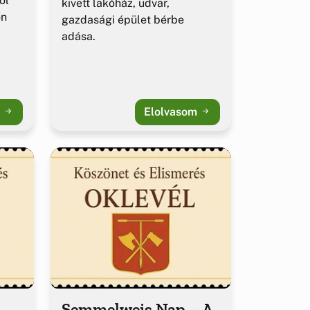
ől
kivett lakóház, udvar,
őn
gazdasági épület bérbe
adása.
m
Elolvasom
Semmelweis Nap – A