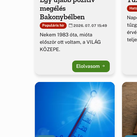
megélés
Ható
Bakonybélben
Napo
tűzg
Populáris hír
2026. 07. 07 15:49
érv
Nekem 1983 óta, mióta
telj
először ott voltam, a VILÁG
KÖZEPE.
Elolvasom