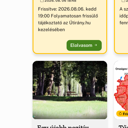
2026. 08. 06 18:48
2
Frissítve: 2026.08.06. kedd
A s
19:00 Folyamatosan frissülő
idő
tájékoztató az Útirány.hu
fenn
kezelésében
Elolvasom
Fri
Egy újabb pozitív
Tűz