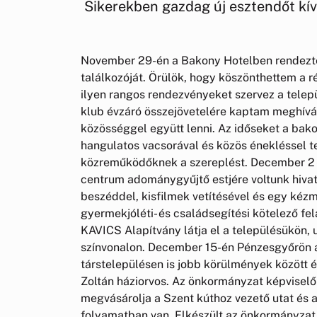
Sikerekben gazdag új esztendőt kí
November 29-én a Bakony Hotelben rendezté
találkozóját. Örülök, hogy köszönthettem a 
ilyen rangos rendezvényeket szervez a tele
klub évzáró összejövetelére kaptam meghívás
közösséggel együtt lenni. Az időseket a bak
hangulatos vacsorával és közös énekléssel te
közreműködőknek a szereplést. December 2
centrum adománygyűjtő estjére voltunk hivat
beszéddel, kisfilmek vetítésével és egy kézm
gyermekjóléti- és családsegítési kötelező fe
KAVICS Alapítvány látja el a településükön,
színvonalon. December 15-én Pénzesgyőrön át
társtelepülésen is jobb körülmények között 
Zoltán háziorvos. Az önkormányzat képviselő
megvásárolja a Szent kúthoz vezető utat és 
folyamatban van. Elkészült az önkormányzat 