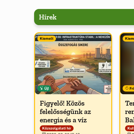
Hírek
Kiemelt
Kiem
Új!
Fri
Figyelő! Közös
Te
felelősségünk az
re
energia és a víz
Ba
Közszolgálati hír
Kult