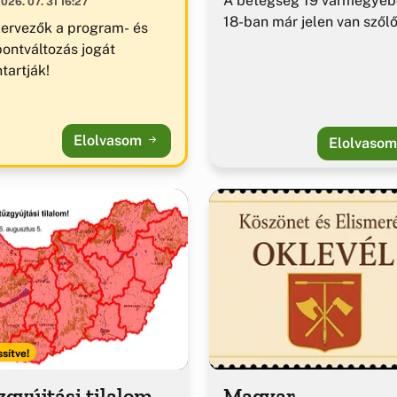
A betegség 19 vármegyéb
026. 07. 31 16:27
18-ban már jelen van szől
zervezők a program- és
pontváltozás jogát
tartják!
Elolvasom
Elolvaso
ssítve!
gyújtási tilalom
Magyar