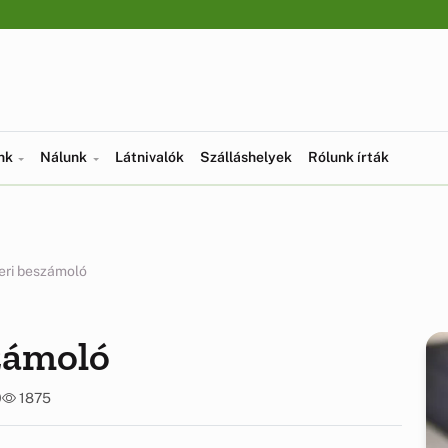
ünk
Nálunk
Látnivalók
Szálláshelyek
Rólunk írták
eri beszámoló
zámoló
0
1875