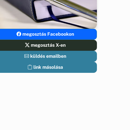
megosztás Facebookon
megosztás X-en
küldés emailben
link másolása