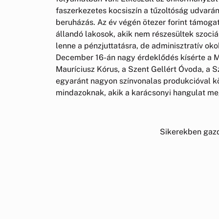
faszerkezetes kocsiszín a tűzoltóság udvará
beruházás. Az év végén ötezer forint támogat
állandó lakosok, akik nem részesültek szociál
lenne a pénzjuttatásra, de adminisztratív o
December 16-án nagy érdeklődés kísérte a 
Mauríciusz Kórus, a Szent Gellért Óvoda, a 
egyaránt nagyon színvonalas produkcióval kös
mindazoknak, akik a karácsonyi hangulat me
Sikerekben gazd