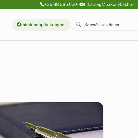
+36 88 585 020
titkarsag@bakonybel.hu
mindennap.bakonybel