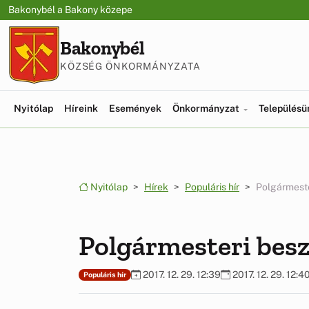
Ugrás a menüre
Ugrás a tartalomra
Bakonybél a Bakony közepe
Bakonybél
KÖZSÉG ÖNKORMÁNYZATA
Nyitólap
Híreink
Események
Önkormányzat
Település
Nyitólap
Hírek
Populáris hír
Polgármest
Polgármesteri bes
2017. 12. 29. 12:39
2017. 12. 29. 12:4
Populáris hír