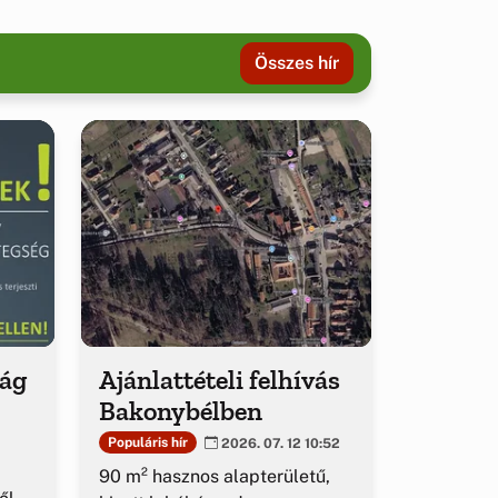
Összes hír
ság
Ajánlattételi felhívás
Bakonybélben
Populáris hír
2026. 07. 12 10:52
90 m² hasznos alapterületű,