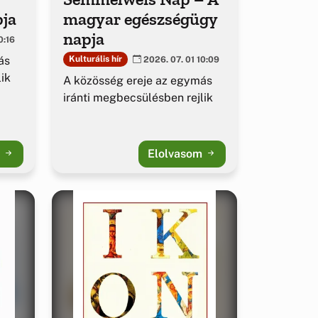
pja
magyar egészségügy
napja
0:16
ás
Kulturális hír
2026. 07. 01 10:09
ik
A közösség ereje az egymás
iránti megbecsülésben rejlik
m
Elolvasom