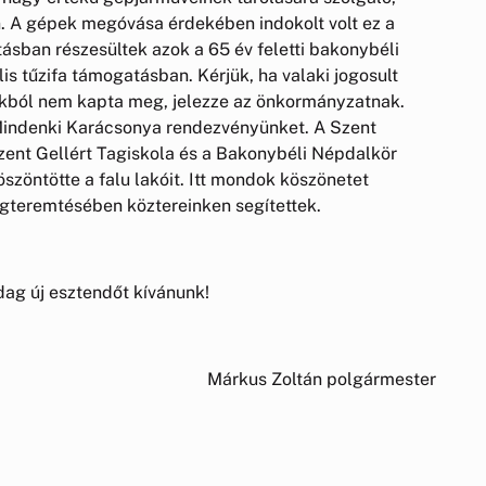
n. A gépek megóvása érdekében indokolt volt ez a
ásban részesültek azok a 65 év feletti bakonybéli
is tűzifa támogatásban. Kérjük, ha valaki jogosult
kokból nem kapta meg, jelezze az önkormányzatnak.
Mindenki Karácsonya rendezvényünket. A Szent
Szent Gellért Tagiskola és a Bakonybéli Népdalkör
zöntötte a falu lakóit. Itt mondok köszönetet
gteremtésében köztereinken segítettek.
ag új esztendőt kívánunk!
Márkus Zoltán polgármester