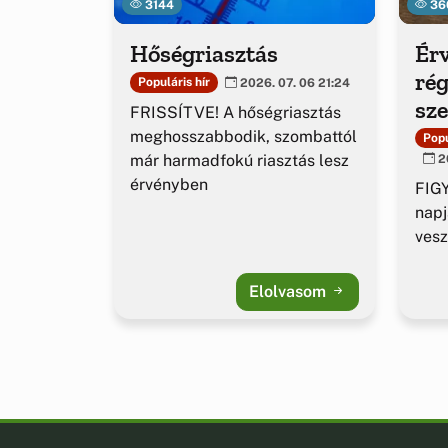
3144
36
Hőségriasztás
Érv
rég
Populáris hír
2026. 07. 06 21:24
sz
FRISSÍTVE! A hőségriasztás
ig
meghosszabbodik, szombattól
Popu
már harmadfokú riasztás lesz
20
érvényben
FIGY
napj
vesz
Elolvasom