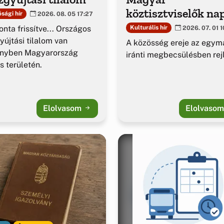
köztisztviselők na
sági hír
2026. 08. 05 17:27
nta frissítve... Országos
Kulturális hír
2026. 07. 01 1
yújtási tilalom van
A közösség ereje az egym
ényben Magyarország
iránti megbecsülésben rejl
es területén.
Elolvasom
Elolvaso