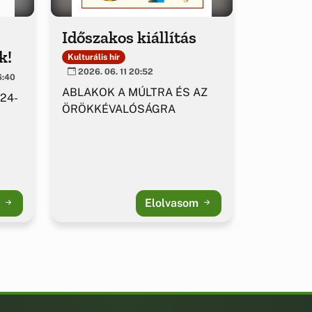
Időszakos kiállítás
k!
Kulturális hír
2026. 06. 11 20:52
6:40
ABLAKOK A MÚLTRA ÉS AZ
 24-
ÖRÖKKÉVALÓSÁGRA
m
Elolvasom