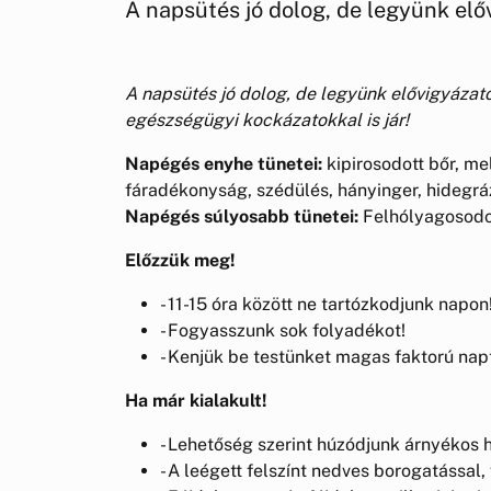
A napsütés jó dolog, de legyünk elő
A napsütés jó dolog, de legyünk elővigyáza
egészségügyi kockázatokkal is jár!
Napégés enyhe tünetei:
kipirosodott bőr, me
fáradékonyság, szédülés, hányinger, hidegrá
Napégés súlyosabb tünetei:
Felhólyagosodot
Előzzük meg!
- 11-15 óra között ne tartózkodjunk napon
- Fogyasszunk sok folyadékot!
- Kenjük be testünket magas faktorú napt
Ha már kialakult!
- Lehetőség szerint húzódjunk árnyékos h
- A leégett felszínt nedves borogatással,