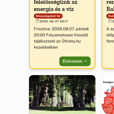
felelősségünk az
re
energia és a víz
Ba
Közszolgálati hír
Kult
2026. 08. 07 20:17
2
Frissítve: 2026.08.07. péntek
A s
20:00 Folyamatosan frissülő
idő
tájékoztató az Útirány.hu
fenn
kezelésében
Elolvasom