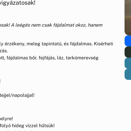
vigyázatosak!
tosak! A leégés nem csak fájdalmat okoz, hanem
ly érzékeny, meleg tapintatú, és fájdalmas. Kisérheti
zás.
t, fájdalmas bőr, fejfájás, láz, tarkómerevség
!
ejjel/napolajjal!
elyre!
 folyó hideg vízzel hűtsük!