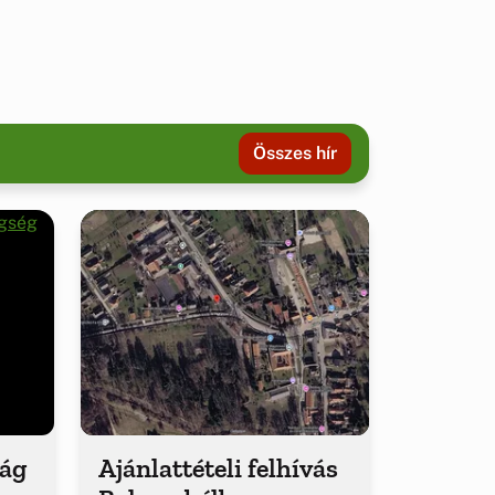
Összes hír
ság
Ajánlattételi felhívás