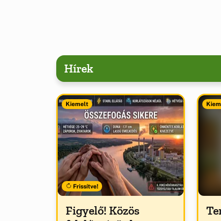
Hírek
Kiemelt
Kiem
Frissítve!
Figyelő! Közös
Te