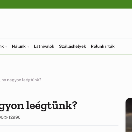
ünk
Nálunk
Látnivalók
Szálláshelyek
Rólunk írták
, ha nagyon leégtünk?
agyon leégtünk?
00
12990