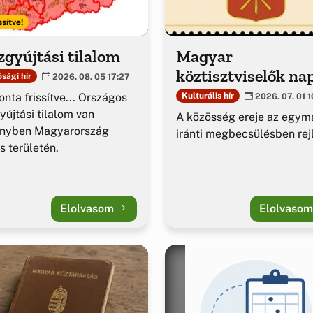
ssítve!
gyújtási tilalom
Magyar
köztisztviselők na
sági hír
2026. 08. 05 17:27
nta frissítve... Országos
Kulturális hír
2026. 07. 01 1
yújtási tilalom van
A közösség ereje az egym
ényben Magyarország
iránti megbecsülésben rejl
es területén.
Elolvasom
Elolvaso