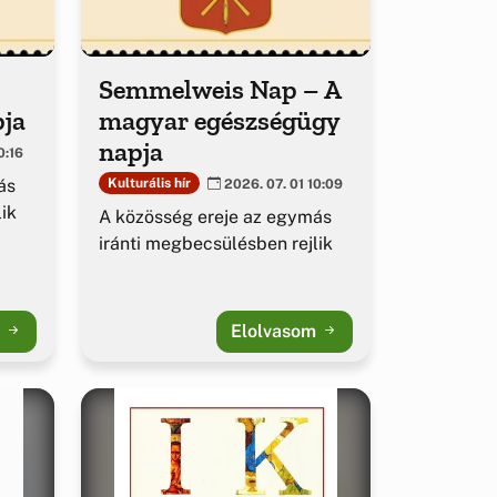
Semmelweis Nap – A
pja
magyar egészségügy
napja
0:16
ás
Kulturális hír
2026. 07. 01 10:09
ik
A közösség ereje az egymás
iránti megbecsülésben rejlik
m
Elolvasom