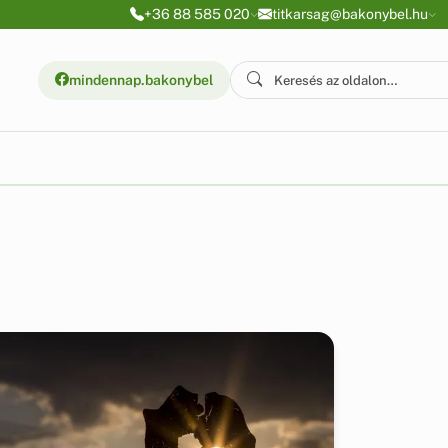
+36 88 585 020
titkarsag@bakonybel.hu
mindennap.bakonybel