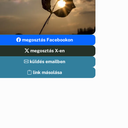
megosztás Facebookon
megosztás X-en
küldés emailben
link másolása