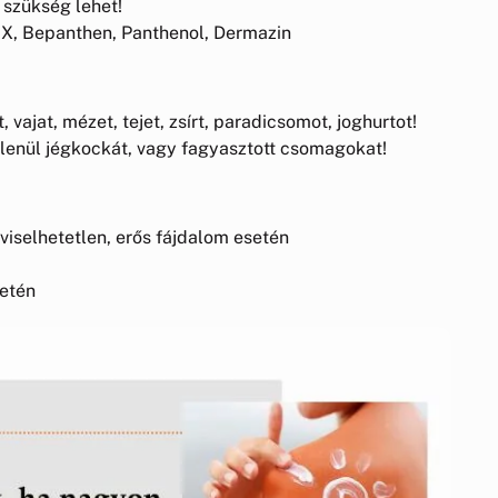
 szükség lehet!
RIX, Bepanthen, Panthenol, Dermazin
t, vajat, mézet, tejet, zsírt, paradicsomot, joghurtot!
etlenül jégkockát, vagy fagyasztott csomagokat!
lviselhetetlen, erős fájdalom esetén
etén