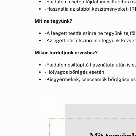
- Fájdalom esetén fájdalomcsillapítóra is
- Használja az alábbi készítményeket: I
Mit ne tegyünk?
- A leégett testfelszínre ne tegyünk tejföl
- Az égett bőrfelszínre ne tegyünk közv
Mikor forduljunk orvoshoz?
- Fájdalomcsillapító használata után is e
- Hólyagos bőrégés esetén
- Kisgyermekek, csecsemők bőrégése es