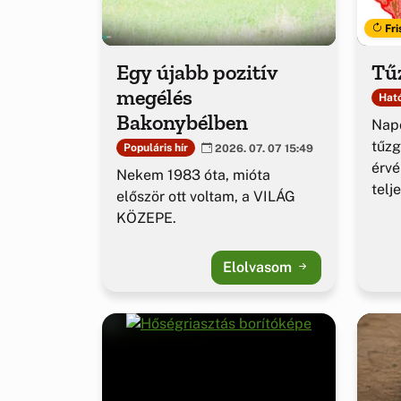
Fri
Egy újabb pozitív
Tűz
megélés
Ható
Bakonybélben
Napo
tűzg
Populáris hír
2026. 07. 07 15:49
érv
Nekem 1983 óta, mióta
telj
először ott voltam, a VILÁG
KÖZEPE.
Elolvasom