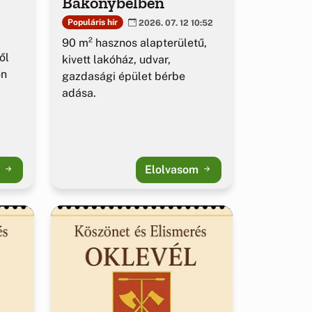
Bakonybélben
Populáris hír
2026. 07. 12 10:52
90 m² hasznos alapterületű,
ől
kivett lakóház, udvar,
őn
gazdasági épület bérbe
adása.
m
Elolvasom