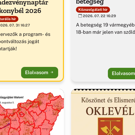
betegség
ndezvénynaptár
konybél 2026
Közszolgálati hír
2026. 07. 22 16:29
urális hír
A betegség 19 vármegyéb
026. 07. 31 16:27
18-ban már jelen van szől
zervezők a program- és
pontváltozás jogát
tartják!
Elolvasom
Elolvaso