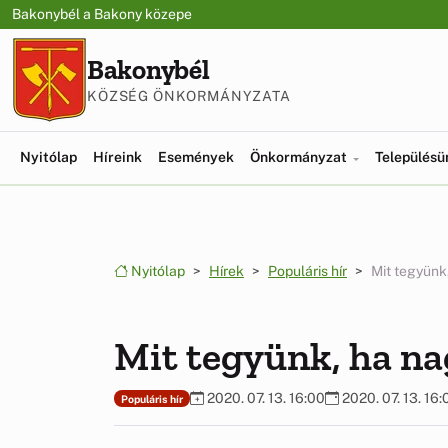
Ugrás a menüre
Ugrás a tartalomra
Bakonybél a Bakony közepe
Bakonybél
KÖZSÉG ÖNKORMÁNYZATA
Nyitólap
Híreink
Események
Önkormányzat
Település
Nyitólap
Hírek
Populáris hír
Mit tegyünk
Mit tegyünk, ha n
2020. 07. 13. 16:00
2020. 07. 13. 16:
Populáris hír