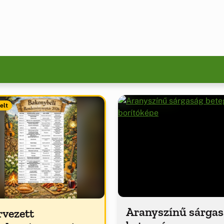
elt
Aranyszínű sárga
rvezett