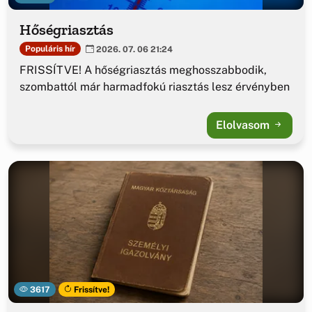
Hőségriasztás
Populáris hír
2026. 07. 06 21:24
FRISSÍTVE! A hőségriasztás meghosszabbodik,
szombattól már harmadfokú riasztás lesz érvényben
Elolvasom
3617
Frissítve!