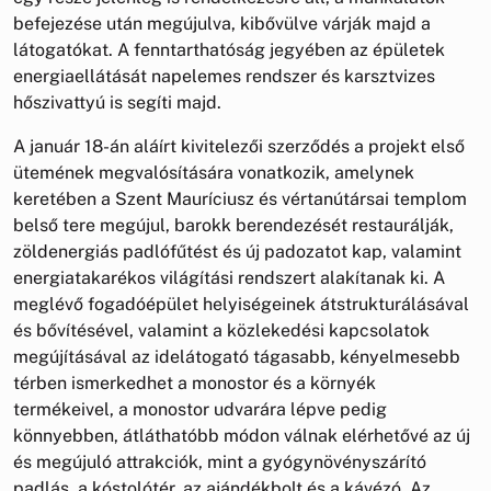
befejezése után megújulva, kibővülve várják majd a
látogatókat. A fenntarthatóság jegyében az épületek
energiaellátását napelemes rendszer és karsztvizes
hőszivattyú is segíti majd.
A január 18-án aláírt kivitelezői szerződés a projekt első
ütemének megvalósítására vonatkozik, amelynek
keretében a Szent Mauríciusz és vértanútársai templom
belső tere megújul, barokk berendezését restaurálják,
zöldenergiás padlófűtést és új padozatot kap, valamint
energiatakarékos világítási rendszert alakítanak ki. A
meglévő fogadóépület helyiségeinek átstrukturálásával
és bővítésével, valamint a közlekedési kapcsolatok
megújításával az idelátogató tágasabb, kényelmesebb
térben ismerkedhet a monostor és a környék
termékeivel, a monostor udvarára lépve pedig
könnyebben, átláthatóbb módon válnak elérhetővé az új
és megújuló attrakciók, mint a gyógynövényszárító
padlás, a kóstolótér, az ajándékbolt és a kávézó. Az