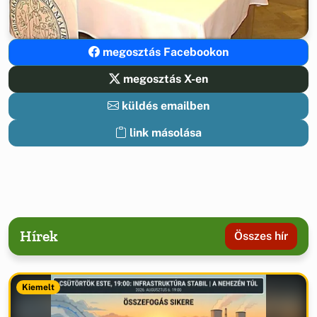
megosztás Facebookon
megosztás X-en
küldés emailben
link másolása
Hírek
Összes hír
Kiemelt