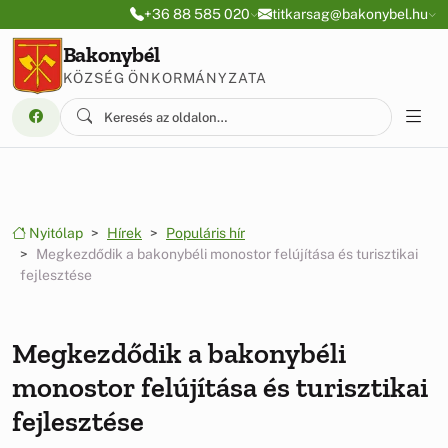
Ugrás a menüre
Ugrás a tartalomra
+36 88 585 020
titkarsag@bakonybel.hu
Bakonybél
KÖZSÉG ÖNKORMÁNYZATA
Nyitólap
Hírek
Populáris hír
Megkezdődik a bakonybéli monostor felújítása és turisztikai
fejlesztése
Megkezdődik a bakonybéli
monostor felújítása és turisztikai
fejlesztése