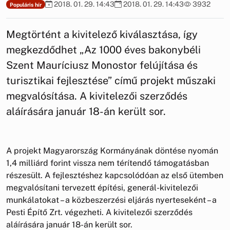
2018. 01. 29. 14:43
2018. 01. 29. 14:43
3932
Populáris hír
Megtörtént a kivitelező kiválasztása, így
megkezdődhet „Az 1000 éves bakonybéli
Szent Mauríciusz Monostor felújítása és
turisztikai fejlesztése” című projekt műszaki
megvalósítása. A kivitelezői szerződés
aláírására január 18-án került sor.
A projekt Magyarország Kormányának döntése nyomán
1,4 milliárd forint vissza nem térítendő támogatásban
részesült. A fejlesztéshez kapcsolódóan az első ütemben
megvalósítani tervezett építési, generál-kivitelezői
munkálatokat – a közbeszerzési eljárás nyerteseként – a
Pesti Építő Zrt. végezheti. A kivitelezői szerződés
aláírására január 18-án került sor.