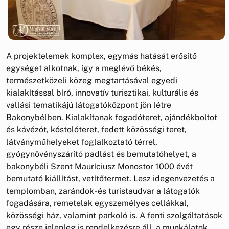
A projektelemek komplex, egymás hatását erősítő
egységet alkotnak, így a meglévő békés,
természetközeli közeg megtartásával egyedi
kialakítással bíró, innovatív turisztikai, kulturális és
vallási tematikájú látogatóközpont jön létre
Bakonybélben. Kialakítanak fogadóteret, ajándékboltot
és kávézót, kóstolóteret, fedett közösségi teret,
látványműhelyeket foglalkoztató térrel,
gyógynövényszárító padlást és bemutatóhelyet, a
bakonybéli Szent Mauríciusz Monostor 1000 évét
bemutató kiállítást, vetítőtermet. Lesz idegenvezetés a
templomban, zarándok- és turistaudvar a látogatók
fogadására, remetelak egyszemélyes cellákkal,
közösségi ház, valamint parkoló is. A fenti szolgáltatások
egy része jelenleg is rendelkezésre áll, a munkálatok