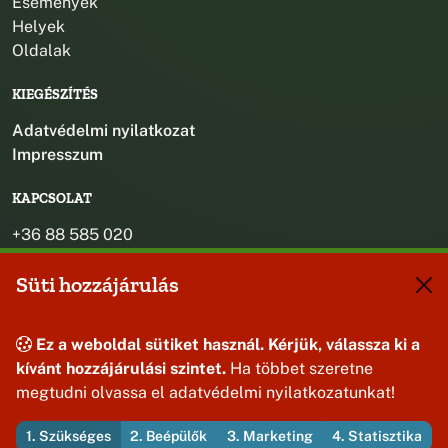
Események
Helyek
Oldalak
KIEGÉSZÍTÉS
Adatvédelmi nyilatkozat
Impresszum
KAPCSOLAT
+36 88 585 020
+36 30 442 8024
Süti hozzájárulás
titkarsag@bakonybel.hu
jegyzo@bakonybel.hu
polgarmester@bakonybel.hu
Ez a weboldal sütiket használ. Kérjük, válassza ki a
8427 Bakonybél, Pápai u. 7.
kívánt hozzájárulási szintet.
Ha többet szeretne
megtudni olvassa el adatvédelmi nyilatkozatunkat!
1. Szükséges
2. Beépülők
3. Marketing
4. Statisztika
© 2026 Bakonybél Község Önkormányzata — Minden jog