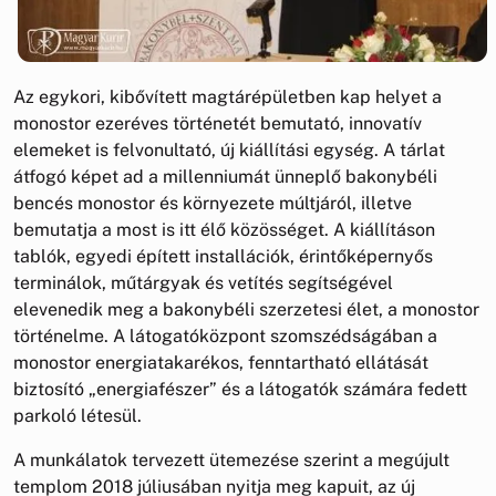
Az egykori, kibővített magtárépületben kap helyet a
monostor ezeréves történetét bemutató, innovatív
elemeket is felvonultató, új kiállítási egység. A tárlat
átfogó képet ad a millenniumát ünneplő bakonybéli
bencés monostor és környezete múltjáról, illetve
bemutatja a most is itt élő közösséget. A kiállításon
tablók, egyedi épített installációk, érintőképernyős
terminálok, műtárgyak és vetítés segítségével
elevenedik meg a bakonybéli szerzetesi élet, a monostor
történelme. A látogatóközpont szomszédságában a
monostor energiatakarékos, fenntartható ellátását
biztosító „energiafészer” és a látogatók számára fedett
parkoló létesül.
A munkálatok tervezett ütemezése szerint a megújult
templom 2018 júliusában nyitja meg kapuit, az új