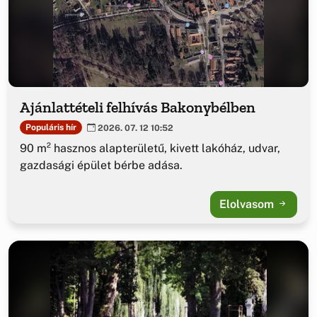
Ajánlattételi felhívás Bakonybélben
Populáris hír
2026. 07. 12 10:52
90 m² hasznos alapterületű, kivett lakóház, udvar,
gazdasági épület bérbe adása.
Elolvasom