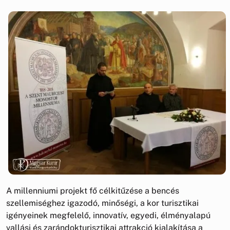
A millenniumi projekt fő célkitűzése a bencés
szellemiséghez igazodó, minőségi, a kor turisztikai
igényeinek megfelelő, innovatív, egyedi, élményalapú
vallási és zarándokturisztikai attrakció kialakítása a