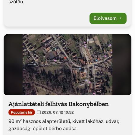
szőlőn
Elolvasom
Ajánlattételi felhívás Bakonybélben
Populáris hír
2026. 07. 12 10:52
90 m² hasznos alapterületű, kivett lakóház, udvar,
gazdasági épület bérbe adása.