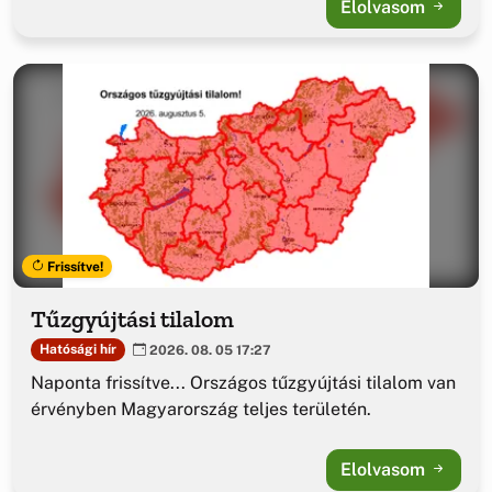
Elolvasom
Frissítve!
Tűzgyújtási tilalom
Hatósági hír
2026. 08. 05 17:27
Naponta frissítve... Országos tűzgyújtási tilalom van
érvényben Magyarország teljes területén.
Elolvasom