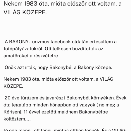
Nekem 1983 óta, mióta először ott voltam, a
VILÁG KÖZEPE.
A BAKONY-Turizmus facebook oldalán értesültem a
fotópályázatukról. Ott lelkesen buzdították az
amatőröket a részvételre.
Önök azt írták, hogy Bakonybél a Bakony közepe.
Nekem 1983 óta, mióta először ott voltam, a VILÁG
KÖZEPE.
20 éve túrázom és javarészt Bakonybél környékén. Évek
óta legalább minden hónapban ott vagyok ( no meg a
Kőrisen). 11 évvel ezelőtt majdnem Bakonybélbe
költöztem....
Jó oda menni, ott lenni, mintha otthon lennék. És a VILÁG