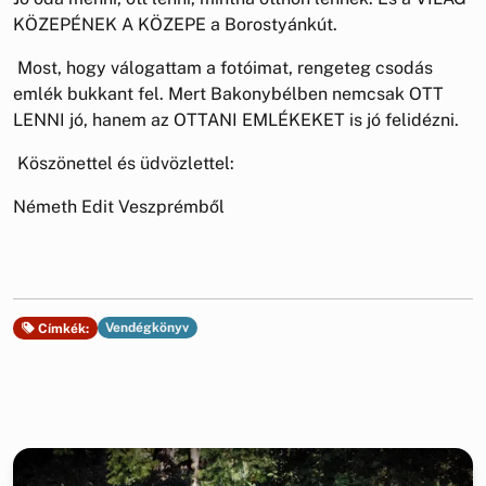
KÖZEPÉNEK A KÖZEPE a Borostyánkút.
Most, hogy válogattam a fotóimat, rengeteg csodás
emlék bukkant fel. Mert Bakonybélben nemcsak OTT
LENNI jó, hanem az OTTANI EMLÉKEKET is jó felidézni.
Köszönettel és üdvözlettel:
Németh Edit Veszprémből
Vendégkönyv
Címkék: