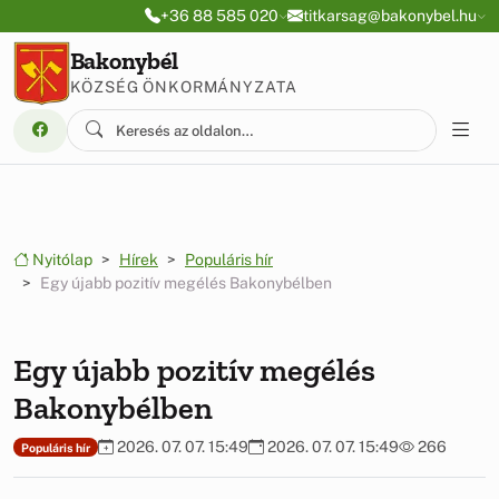
Ugrás a menüre
Ugrás a tartalomra
+36 88 585 020
titkarsag@bakonybel.hu
Bakonybél
KÖZSÉG ÖNKORMÁNYZATA
Nyitólap
Hírek
Populáris hír
Egy újabb pozitív megélés Bakonybélben
Egy újabb pozitív megélés
Bakonybélben
2026. 07. 07. 15:49
2026. 07. 07. 15:49
266
Populáris hír