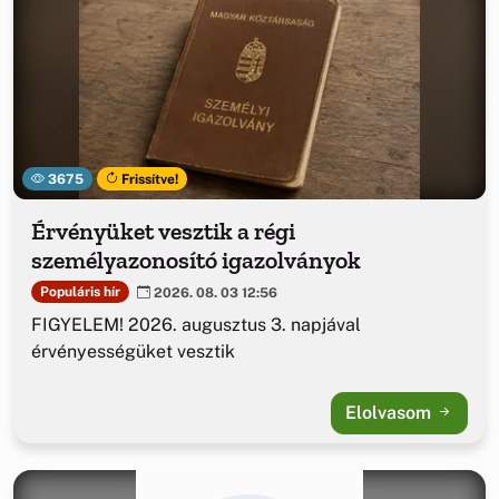
3675
Frissítve!
Érvényüket vesztik a régi
személyazonosító igazolványok
Populáris hír
2026. 08. 03 12:56
FIGYELEM! 2026. augusztus 3. napjával
érvényességüket vesztik
Elolvasom