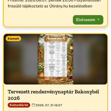
Frissítve: 2026.08.07. péntek 20:00 Folyamatosan
frissülő tájékoztató az Útirány.hu kezelésében
Elolvasom
Kiemelt
Tervezett rendezvénynaptár Bakonybél
2026
Kulturális hír
2026. 07. 31 16:27