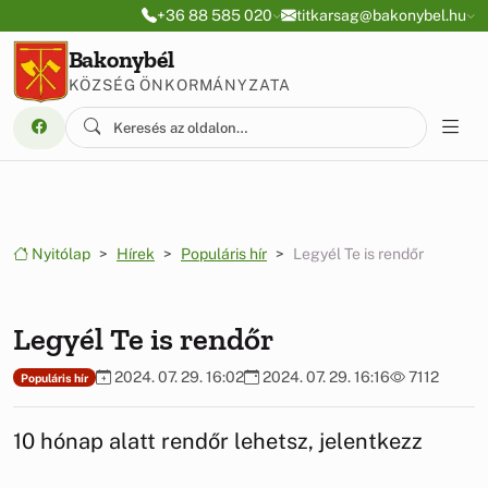
Ugrás a menüre
Ugrás a tartalomra
+36 88 585 020
titkarsag@bakonybel.hu
Bakonybél
KÖZSÉG ÖNKORMÁNYZATA
Nyitólap
Hírek
Populáris hír
Legyél Te is rendőr
Legyél Te is rendőr
2024. 07. 29. 16:02
2024. 07. 29. 16:16
7112
Populáris hír
10 hónap alatt rendőr lehetsz, jelentkezz