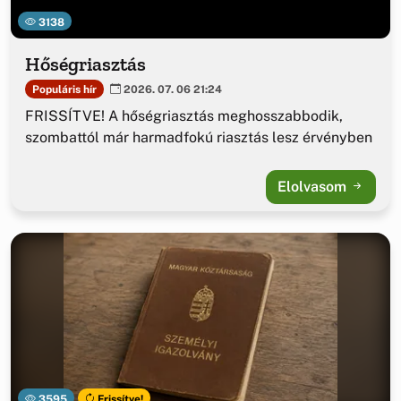
3138
Hőségriasztás
Populáris hír
2026. 07. 06 21:24
FRISSÍTVE! A hőségriasztás meghosszabbodik,
szombattól már harmadfokú riasztás lesz érvényben
Elolvasom
3595
Frissítve!