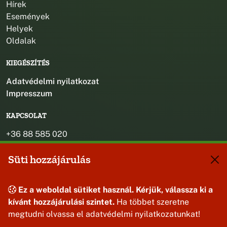
Hírek
Események
Helyek
Oldalak
KIEGÉSZÍTÉS
Adatvédelmi nyilatkozat
Impresszum
KAPCSOLAT
+36 88 585 020
+36 30 442 8024
Süti hozzájárulás
titkarsag@bakonybel.hu
jegyzo@bakonybel.hu
polgarmester@bakonybel.hu
Ez a weboldal sütiket használ. Kérjük, válassza ki a
8427 Bakonybél, Pápai u. 7.
kívánt hozzájárulási szintet.
Ha többet szeretne
megtudni olvassa el adatvédelmi nyilatkozatunkat!