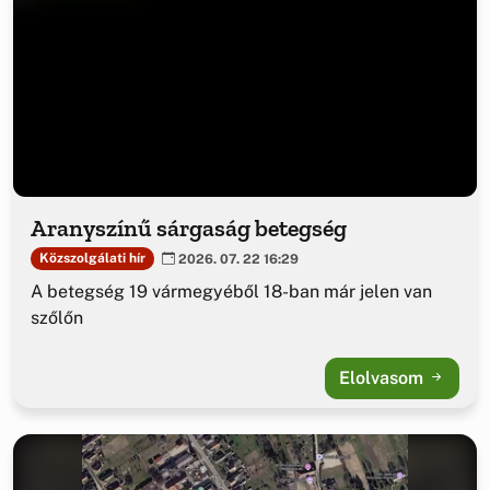
Aranyszínű sárgaság betegség
Közszolgálati hír
2026. 07. 22 16:29
A betegség 19 vármegyéből 18-ban már jelen van
szőlőn
Elolvasom