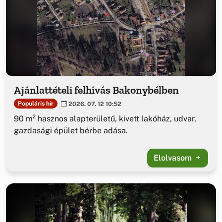
Ajánlattételi felhívás Bakonybélben
Populáris hír
2026. 07. 12 10:52
90 m² hasznos alapterületű, kivett lakóház, udvar,
gazdasági épület bérbe adása.
Elolvasom