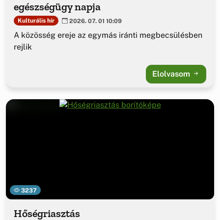
egészségügy napja
Kulturális hír
2026. 07. 01 10:09
A közösség ereje az egymás iránti megbecsülésben
rejlik
Elolvasom
3237
Hőségriasztás