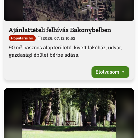
Ajánlattételi felhívás Bakonybélben
Populáris hír
2026. 07. 12 10:52
90 m² hasznos alapterületű, kivett lakóház, udvar,
gazdasági épület bérbe adása.
Elolvasom