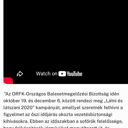
"
Az ORFK-Országos Balesetmegelőzési Bizottság idén
október 19. és december 6. között rendezi meg „Látni és
látszani 2020” kampányát, amellyel szeretnék felhívni a
figyelmet az őszi időjárás okozta vezetésbiztonsági
kihívásokra. Ebben az időszakban a sofőrök felelőssége,