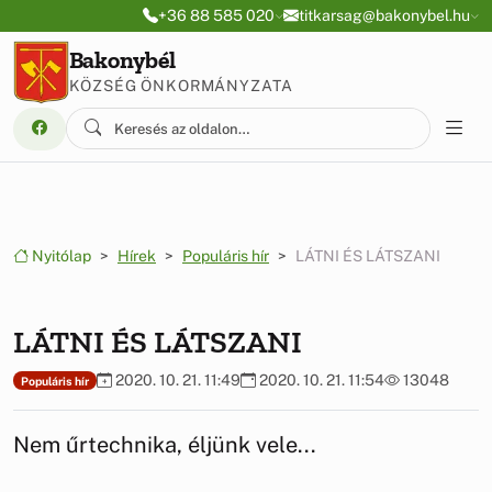
Ugrás a menüre
Ugrás a tartalomra
+36 88 585 020
titkarsag@bakonybel.hu
Bakonybél
KÖZSÉG ÖNKORMÁNYZATA
Nyitólap
Hírek
Populáris hír
LÁTNI ÉS LÁTSZANI
LÁTNI ÉS LÁTSZANI
2020. 10. 21. 11:49
2020. 10. 21. 11:54
13048
Populáris hír
Nem űrtechnika, éljünk vele...