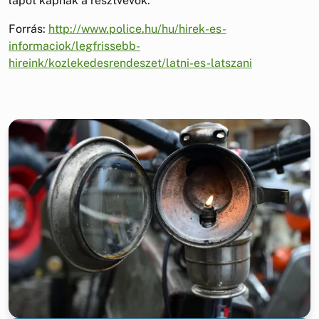
lapot kapnak a résztvevők."
Forrás:
http://www.police.hu/hu/hirek-es-
informaciok/legfrissebb-
hireink/kozlekedesrendeszet/latni-es-latszani