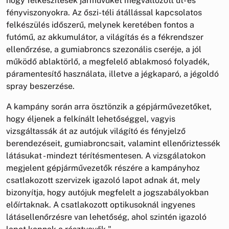
hogy felkészítésék járművüket megváltozott út- és
fényviszonyokra. Az őszi-téli átállással kapcsolatos
felkészülés időszerű, melynek keretében fontos a
futómű, az akkumulátor, a világítás és a fékrendszer
ellenőrzése, a gumiabroncs szezonális cseréje, a jól
működő ablaktörlő, a megfelelő ablakmosó folyadék,
páramentesítő használata, illetve a jégkaparó, a jégoldó
spray beszerzése.
A kampány során arra ösztönzik a gépjárművezetőket,
hogy éljenek a felkínált lehetőséggel, vagyis
vizsgáltassák át az autójuk világító és fényjelző
berendezéseit, gumiabroncsait, valamint ellenőriztessék
látásukat - mindezt térítésmentesen. A vizsgálatokon
megjelent gépjárművezetők részére a kampányhoz
csatlakozott szervizek igazoló lapot adnak át, mely
bizonyítja, hogy autójuk megfelelt a jogszabályokban
előírtaknak. A csatlakozott optikusoknál ingyenes
látásellenőrzésre van lehetőség, ahol szintén igazoló