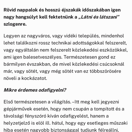
Rövid nappalok és hosszú éjszakák időszakában igen
nagy hangsúlyt kell fektetnünk a
„Látni és látszani”
szlogenre.
Legyen az nagyváros, vagy vidéki település, mindenhol
lehet találkozni rossz technikai adottságokkal felszerelt,
vagy egyáltalán nem felszerelt közlekedési eszközökkel,
ami igen balesetveszélyes. Természetesen gond ez
bármilyen évszakban, de mivel közlekedési csúcsoknál
már, vagy sötét, vagy még sötét van ez többszörösére
növeli a kockázatot.
Mikre érdemes odafigyelni?
Első természetesen a világítás. –Itt meg kell jegyezni
gépjárművek esetén, hogy nem csupán a tompított és a
távolsági fényszóró kíván odafigyelést, hanem a
helyzetjelző is elöl ill. hátul, hogy egy esetleges műszaki
hiba esetén nagyobb biztonsággal tudjunk félreállni,