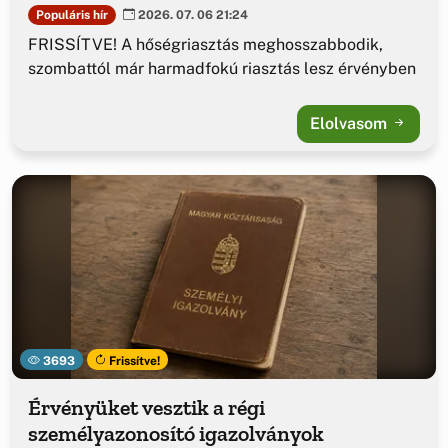
Populáris hír
2026. 07. 06 21:24
FRISSÍTVE! A hőségriasztás meghosszabbodik,
szombattól már harmadfokú riasztás lesz érvényben
Elolvasom
3693
Frissítve!
Érvényüket vesztik a régi
személyazonosító igazolványok