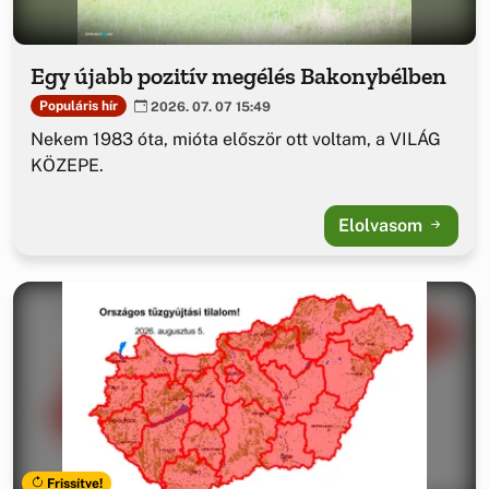
Egy újabb pozitív megélés Bakonybélben
Populáris hír
2026. 07. 07 15:49
Nekem 1983 óta, mióta először ott voltam, a VILÁG
KÖZEPE.
Elolvasom
Frissítve!