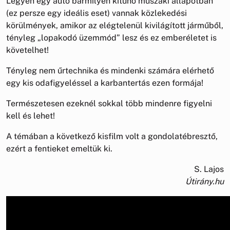
Legyen egy autó bármilyen kitűnő műszaki állapotban
(ez persze egy ideális eset) vannak közlekedési
körülmények, amikor az elégtelenül kivilágított járműből,
tényleg „lopakodó üzemmód” lesz és ez emberéletet is
követelhet!
Tényleg nem űrtechnika és mindenki számára elérhető
egy kis odafigyeléssel a karbantertás ezen formája!
Természetesen ezeknél sokkal több mindenre figyelni
kell és lehet!
A témában a következő kisfilm volt a gondolatébresztő,
ezért a fentieket emeltük ki.
S. Lajos
Útirány.hu