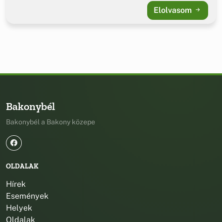
Elolvasom
Bakonybél
Bakonybél a Bakony közepe
OLDALAK
Hírek
Események
Helyek
Oldalak