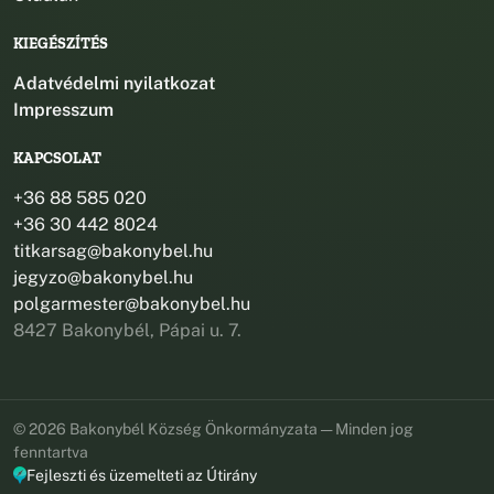
KIEGÉSZÍTÉS
Adatvédelmi nyilatkozat
Impresszum
KAPCSOLAT
+36 88 585 020
+36 30 442 8024
titkarsag@bakonybel.hu
jegyzo@bakonybel.hu
polgarmester@bakonybel.hu
8427 Bakonybél, Pápai u. 7.
© 2026 Bakonybél Község Önkormányzata — Minden jog
fenntartva
Fejleszti és üzemelteti az Útirány