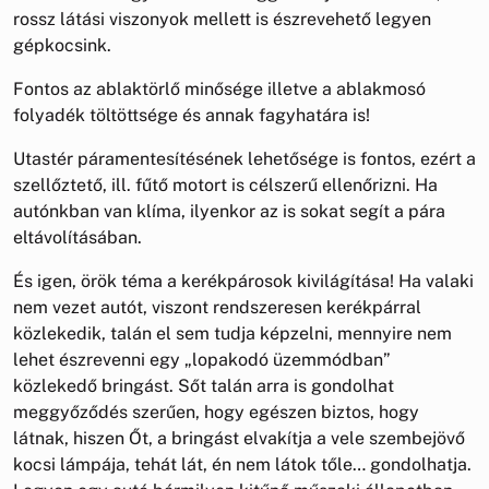
rossz látási viszonyok mellett is észrevehető legyen
gépkocsink.
Fontos az ablaktörlő minősége illetve a ablakmosó
folyadék töltöttsége és annak fagyhatára is!
Utastér páramentesítésének lehetősége is fontos, ezért a
szellőztető, ill. fűtő motort is célszerű ellenőrizni. Ha
autónkban van klíma, ilyenkor az is sokat segít a pára
eltávolításában.
És igen, örök téma a kerékpárosok kivilágítása! Ha valaki
nem vezet autót, viszont rendszeresen kerékpárral
közlekedik, talán el sem tudja képzelni, mennyire nem
lehet észrevenni egy „lopakodó üzemmódban”
közlekedő bringást. Sőt talán arra is gondolhat
meggyőződés szerűen, hogy egészen biztos, hogy
látnak, hiszen Őt, a bringást elvakítja a vele szembejövő
kocsi lámpája, tehát lát, én nem látok tőle… gondolhatja.