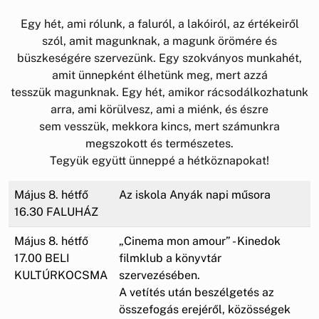
Egy hét, ami rólunk, a faluról, a lakóiról, az értékeiről
szól, amit magunknak, a magunk örömére és
büszkeségére szervezünk. Egy szokványos munkahét,
amit ünnepként élhetünk meg, mert azzá
tesszük magunknak. Egy hét, amikor rácsodálkozhatunk
arra, ami körülvesz, ami a miénk, és észre
sem vesszük, mekkora kincs, mert számunkra
megszokott és természetes.
Tegyük együtt ünneppé a hétköznapokat!
Május 8. hétfő
Az iskola Anyák napi műsora
16.30 FALUHÁZ
Május 8. hétfő
„Cinema mon amour” - Kinedok
17.00 BELI
filmklub a könyvtár
KULTÚRKOCSMA
szervezésében.
A vetítés után beszélgetés az
összefogás erejéről, közösségek