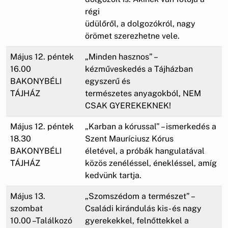
régi
üdülőről, a dolgozókról, nagy
örömet szerezhetne vele.
Május 12. péntek
„Minden hasznos” –
16.00
kézműveskedés a Tájházban
BAKONYBÉLI
egyszerű és
TÁJHÁZ
természetes anyagokból, NEM
CSAK GYEREKEKNEK!
Május 12. péntek
„Karban a kórussal” – ismerkedés a
18.30
Szent Mauríciusz Kórus
BAKONYBÉLI
életével, a próbák hangulatával
TÁJHÁZ
közös zenéléssel, énekléssel, amíg
kedvünk tartja.
Május 13.
„Szomszédom a természet” –
szombat
Családi kirándulás kis- és nagy
10.00 –Találkozó
gyerekekkel, felnőttekkel a