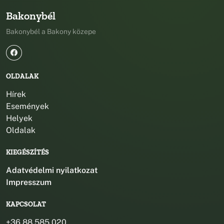
Bakonybél
Bakonybél a Bakony közepe
OLDALAK
Hírek
Események
Helyek
Oldalak
KIEGÉSZÍTÉS
Adatvédelmi nyilatkozat
Impresszum
KAPCSOLAT
+36 88 585 020