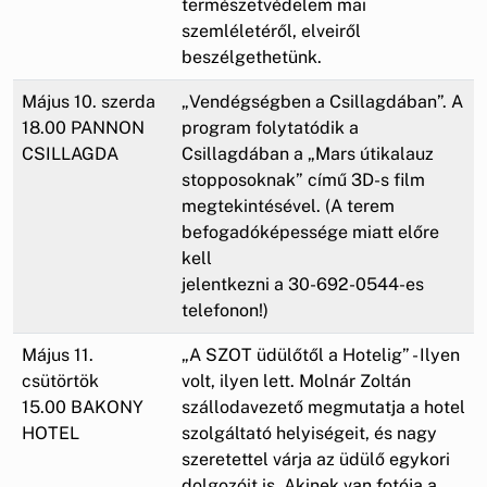
természetvédelem mai
szemléletéről, elveiről
beszélgethetünk.
Május 10. szerda
„Vendégségben a Csillagdában”. A
18.00 PANNON
program folytatódik a
CSILLAGDA
Csillagdában a „Mars útikalauz
stopposoknak” című 3D-s film
megtekintésével. (A terem
befogadóképessége miatt előre
kell
jelentkezni a 30-692-0544-es
telefonon!)
Május 11.
„A SZOT üdülőtől a Hotelig” - Ilyen
csütörtök
volt, ilyen lett. Molnár Zoltán
15.00 BAKONY
szállodavezető megmutatja a hotel
HOTEL
szolgáltató helyiségeit, és nagy
szeretettel várja az üdülő egykori
dolgozóit is. Akinek van fotója a