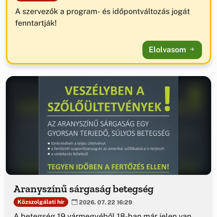
A szervezők a program- és időpontváltozás jogát
fenntartják!
Elolvasom
Aranyszínű sárgaság betegség
Közszolgálati hír
2026. 07. 22 16:29
A betegség 19 vármegyéből 18-ban már jelen van