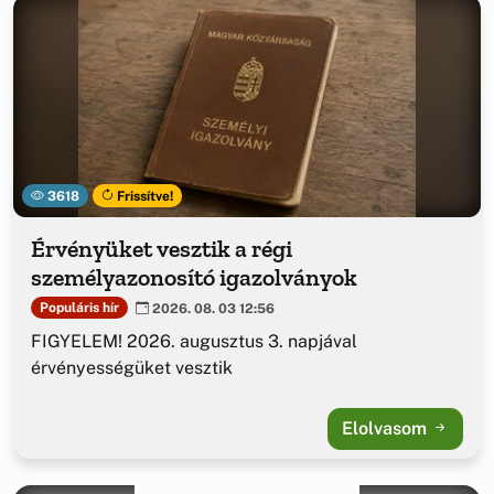
3618
Frissítve!
Érvényüket vesztik a régi
személyazonosító igazolványok
Populáris hír
2026. 08. 03 12:56
FIGYELEM! 2026. augusztus 3. napjával
érvényességüket vesztik
Elolvasom