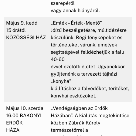
szerepéről
vagy annak hiányáról.
Május 9. kedd
„Emlék – Érték - Mentő”
15 órától
Jóízű beszélgetésre, múltidézésre
KÖZÖSSÉGI HÁZ
készülünk. Régi fényképeket és
történeteket várunk, amelyek
segítségével felidézhetjük a falu
40-60
évvel ezelőtti életét. Ugyanekkor
gyűjtenénk a tervezett tájházi
„konyha”
kiállításhoz a falvédőket, terítőket,
konyhai eszközöket.
Május 10. szerda
„Vendégségben az Erdők
16.00 BAKONYI
Házában”. A kiállítás megtekintése
ERDŐK
közben Zábrák Károly
HÁZA
természetőrrel a