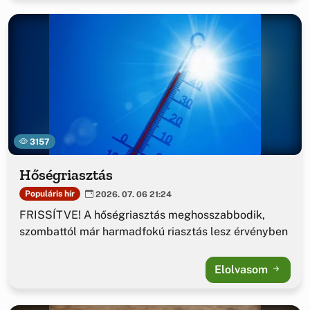
3157
Hőségriasztás
Populáris hír
2026. 07. 06 21:24
FRISSÍTVE! A hőségriasztás meghosszabbodik,
szombattól már harmadfokú riasztás lesz érvényben
Elolvasom