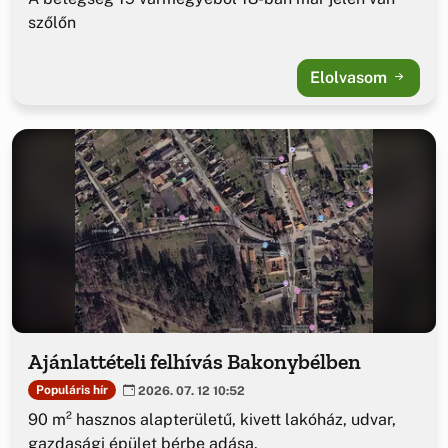
szőlőn
Elolvasom
Ajánlattételi felhívás Bakonybélben
Populáris hír
2026. 07. 12 10:52
90 m² hasznos alapterületű, kivett lakóház, udvar,
gazdasági épület bérbe adása.