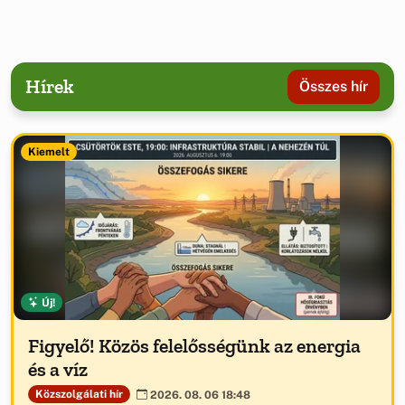
Hírek
Összes hír
Kiemelt
Új!
Figyelő! Közös felelősségünk az energia
és a víz
Közszolgálati hír
2026. 08. 06 18:48