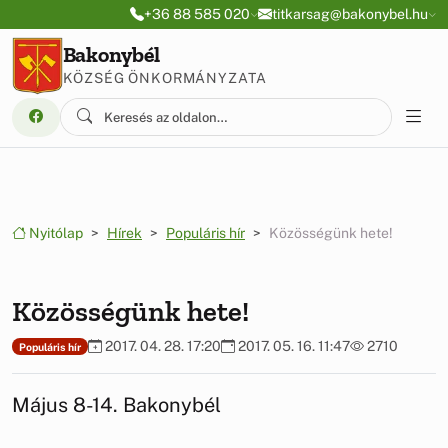
Ugrás a menüre
Ugrás a tartalomra
+36 88 585 020
titkarsag@bakonybel.hu
Bakonybél
KÖZSÉG ÖNKORMÁNYZATA
Nyitólap
Hírek
Populáris hír
Közösségünk hete!
Közösségünk hete!
2017. 04. 28. 17:20
2017. 05. 16. 11:47
2710
Populáris hír
Május 8-14. Bakonybél