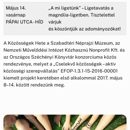
Május 14.
„A mi ligetünk” – Ligetavatás a
vasárnap
magnólia-ligetben. Tisztelettel
PÁPAI UTCA - HÍD
várjuk
és köszöntjük az adományozókat!
A Közösségek Hete a Szabadtéri Néprajzi Múzeum, az
Nemzeti Művelődési Intézet Közhasznú Nonprofit Kft. és
az Országos Széchényi Könyvtár konzorciuma közös
rendezvénye, melyet a „Cselekvő közösségek – aktív
közösségi szerepvállalás” EFOP-1.3.1-15-2016-00001
kiemelt projekt keretében első alkalommal 2017. május
8–14. között rendezünk meg.