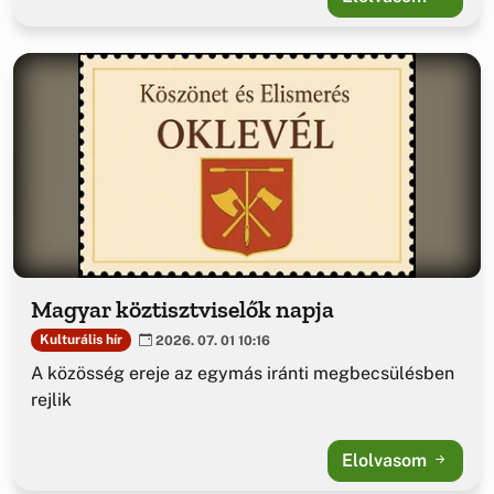
Magyar köztisztviselők napja
Kulturális hír
2026. 07. 01 10:16
A közösség ereje az egymás iránti megbecsülésben
rejlik
Elolvasom