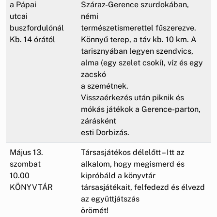
a Pápai
Száraz-Gerence szurdokában,
utcai
némi
buszfordulónál
természetismerettel fűszerezve.
Kb. 14 órától
Könnyű terep, a táv kb. 10 km. A
tarisznyában legyen szendvics,
alma (egy szelet csoki), víz és egy
zacskó
a szemétnek.
Visszaérkezés után piknik és
mókás játékok a Gerence-parton,
zárásként
esti Dorbizás.
Május 13.
Társasjátékos délelőtt – Itt az
szombat
alkalom, hogy megismerd és
10.00
kipróbáld a könyvtár
KÖNYVTÁR
társasjátékait, felfedezd és élvezd
az együttjátszás
örömét!